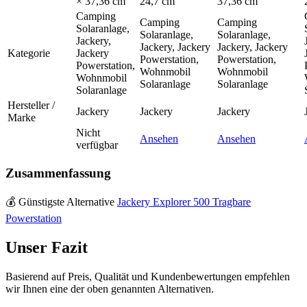
× 37,36 cm
24,7 cm
37,36 cm
Camping
Camping
Camping
Solaranlage,
Solaranlage,
Solaranlage,
Jackery,
Jackery, Jackery
Jackery, Jackery
Kategorie
Jackery
Powerstation,
Powerstation,
Powerstation,
Wohnmobil
Wohnmobil
Wohnmobil
Solaranlage
Solaranlage
Solaranlage
Hersteller /
Jackery
Jackery
Jackery
Marke
Nicht
Ansehen
Ansehen
verfügbar
Zusammenfassung
💰
Günstigste Alternative
Jackery Explorer 500 Tragbare
Powerstation
Unser Fazit
Basierend auf Preis, Qualität und Kundenbewertungen empfehlen
wir Ihnen eine der oben genannten Alternativen.