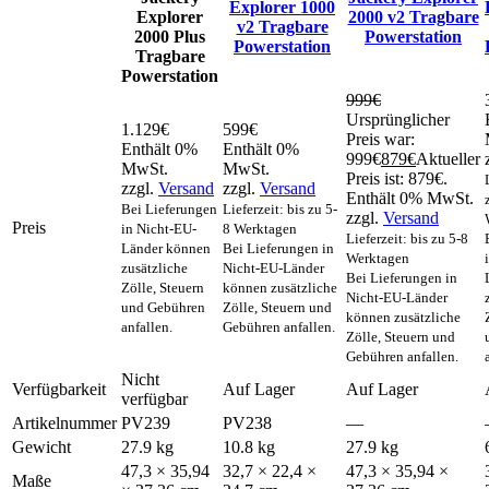
Explorer 1000
Explorer
2000 v2 Tragbare
v2 Tragbare
2000 Plus
Powerstation
Powerstation
Tragbare
Powerstation
999
€
Ursprünglicher
1.129
€
599
€
Preis war:
Enthält 0%
Enthält 0%
999€
879
€
Aktueller
MwSt.
MwSt.
Preis ist: 879€.
zzgl.
Versand
zzgl.
Versand
Enthält 0% MwSt.
Bei Lieferungen
Lieferzeit: bis zu 5-
zzgl.
Versand
Preis
in Nicht-EU-
8 Werktagen
Lieferzeit: bis zu 5-8
Länder können
Bei Lieferungen in
Werktagen
zusätzliche
Nicht-EU-Länder
Bei Lieferungen in
Zölle, Steuern
können zusätzliche
Nicht-EU-Länder
und Gebühren
Zölle, Steuern und
können zusätzliche
anfallen.
Gebühren anfallen.
Zölle, Steuern und
Gebühren anfallen.
Nicht
Verfügbarkeit
Auf Lager
Auf Lager
verfügbar
Artikelnummer
PV239
PV238
—
Gewicht
27.9 kg
10.8 kg
27.9 kg
47,3 × 35,94
32,7 × 22,4 ×
47,3 × 35,94 ×
Maße