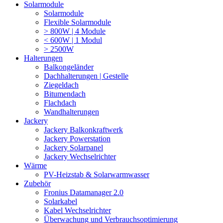
Solarmodule
Solarmodule
Flexible Solarmodule
> 800W | 4 Module
< 600W | 1 Modul
> 2500W
Halterungen
Balkongeländer
Dachhalterungen | Gestelle
Ziegeldach
Bitumendach
Flachdach
Wandhalterungen
Jackery
Jackery Balkonkraftwerk
Jackery Powerstation
Jackery Solarpanel
Jackery Wechselrichter
Wärme
PV-Heizstab & Solarwarmwasser
Zubehör
Fronius Datamanager 2.0
Solarkabel
Kabel Wechselrichter
Überwachung und Verbrauchsoptimierung