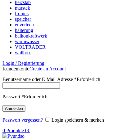
heizstab
marstek
fronius
speicher
envertech
halterung
balkonkraftwerk
warmwasser
VOLTRADER
wallbox
Login / Registrierung
Kundenkonto
Create an Account
Benutzername oder E-Mail-Adresse
*
Erforderlich
Passwort
*
Erforderlich
Anmelden
Passwort vergessen?
Login speichern & merken
0
Produkte
0
€