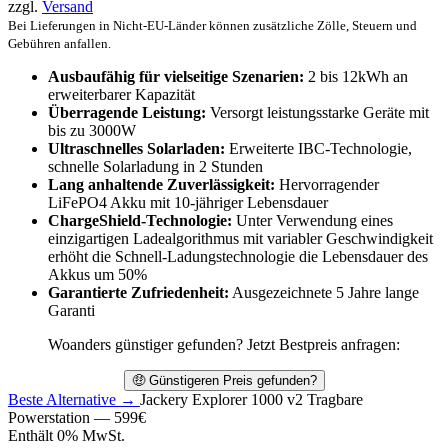
zzgl.
Versand
Bei Lieferungen in Nicht-EU-Länder können zusätzliche Zölle, Steuern und
Gebühren anfallen.
Ausbaufähig für vielseitige Szenarien:
2 bis 12kWh an
erweiterbarer Kapazität
Überragende Leistung:
Versorgt leistungsstarke Geräte mit
bis zu 3000W
Ultraschnelles Solarladen:
Erweiterte IBC-Technologie,
schnelle Solarladung in 2 Stunden
Lang anhaltende Zuverlässigkeit:
Hervorragender
LiFePO4 Akku mit 10-jähriger Lebensdauer
ChargeShield-Technologie:
Unter Verwendung eines
einzigartigen Ladealgorithmus mit variabler Geschwindigkeit
erhöht die Schnell-Ladungstechnologie die Lebensdauer des
Akkus um 50%
Garantierte Zufriedenheit:
Ausgezeichnete 5 Jahre lange
Garanti
Woanders günstiger gefunden? Jetzt Bestpreis anfragen:
🤑 Günstigeren Preis gefunden?
Beste Alternative →
Jackery Explorer 1000 v2 Tragbare
Powerstation —
599
€
Enthält 0% MwSt.