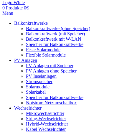
0
Produkte
0
€
Menu
Balkonkraftwerke
Balkonkraftwerke (ohne Speicher)
Balkonkraftwerk (mit Speicher)
Balkonkraftwerk mit W-LAN
Speicher für Balkonkraftwerke
Feste Solarmodule
Flexible Solarmodule
PV Anlagen
PV Anlagen mit Speicher
PV Anlagen ohne Speicher
PV Inselanlagen
Stromspeicher
Solarmodule
Solarkabel
Speicher für Balkonkraftwerke
Notstrom Netzumschaltbox
Wechselrichter
Mikrowechselrichter
String-Wechselrichter
Hybrid-Wechselrichter
Kabel Wechselrichter