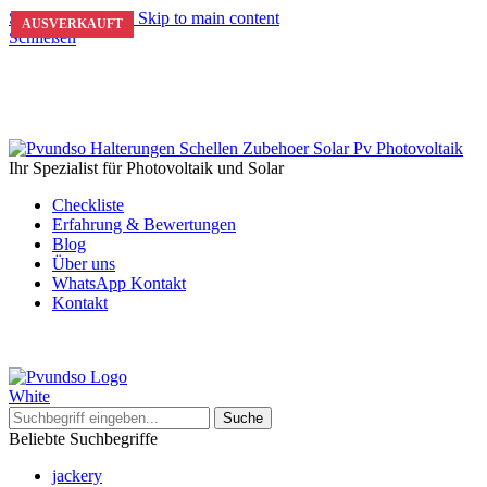
Skip to navigation
Skip to main content
AUSVERKAUFT
AUSVERKAUFT
AUSVERKAUFT
AUSVERKAUFT
AUSVERKAUFT
AUSVERKAUFT
Schließen
Ihr Spezialist für Photovoltaik und Solar
Checkliste
Erfahrung & Bewertungen
Blog
Über uns
WhatsApp Kontakt
Kontakt
Suche
Beliebte Suchbegriffe
jackery