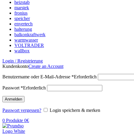
heizstab
marstek
fronius
speicher
envertech
halterung
balkonkraftwerk
warmwasser
VOLTRADER
wallbox
Login / Registrierung
Kundenkonto
Create an Account
Benutzername oder E-Mail-Adresse
*
Erforderlich
Passwort
*
Erforderlich
Anmelden
Passwort vergessen?
Login speichern & merken
0
Produkte
0
€