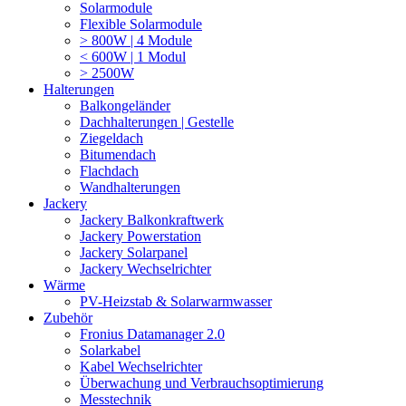
Solarmodule
Flexible Solarmodule
> 800W | 4 Module
< 600W | 1 Modul
> 2500W
Halterungen
Balkongeländer
Dachhalterungen | Gestelle
Ziegeldach
Bitumendach
Flachdach
Wandhalterungen
Jackery
Jackery Balkonkraftwerk
Jackery Powerstation
Jackery Solarpanel
Jackery Wechselrichter
Wärme
PV-Heizstab & Solarwarmwasser
Zubehör
Fronius Datamanager 2.0
Solarkabel
Kabel Wechselrichter
Überwachung und Verbrauchsoptimierung
Messtechnik