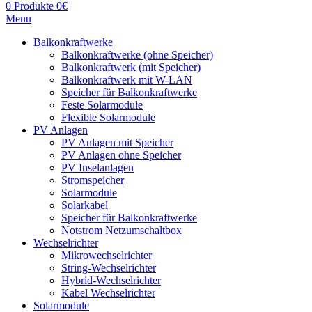
0
Produkte
0
€
Menu
Balkonkraftwerke
Balkonkraftwerke (ohne Speicher)
Balkonkraftwerk (mit Speicher)
Balkonkraftwerk mit W-LAN
Speicher für Balkonkraftwerke
Feste Solarmodule
Flexible Solarmodule
PV Anlagen
PV Anlagen mit Speicher
PV Anlagen ohne Speicher
PV Inselanlagen
Stromspeicher
Solarmodule
Solarkabel
Speicher für Balkonkraftwerke
Notstrom Netzumschaltbox
Wechselrichter
Mikrowechselrichter
String-Wechselrichter
Hybrid-Wechselrichter
Kabel Wechselrichter
Solarmodule