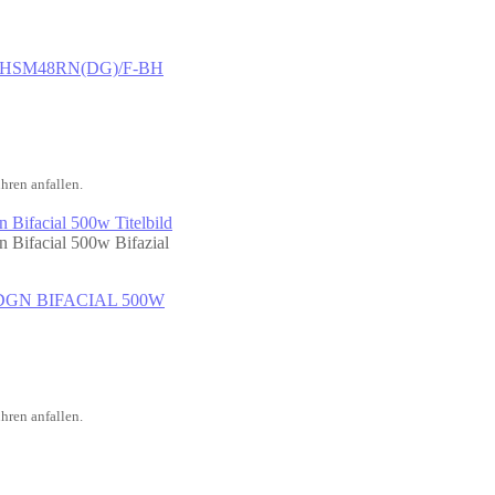
7s CHSM48RN(DG)/F-BH
hren anfallen.
08DDGN BIFACIAL 500W
hren anfallen.