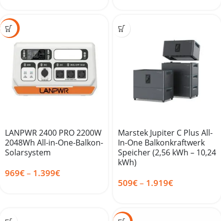
-35%
LANPWR 2400 PRO 2200W
Marstek Jupiter C Plus All-
2048Wh All-in-One-Balkon-
In-One Balkonkraftwerk
Solarsystem
Speicher (2,56 kWh – 10,24
kWh)
969
€
–
1.399
€
509
€
–
1.919
€