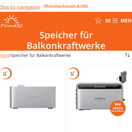
WhatsApp Kontakt & Hilfe
Skip to navigation
Skip to main content
0
0
€
MEN
Speicher für
Balkonkraftwerke
Start
Speicher für Balkonkraftwerke
-29%
-40%