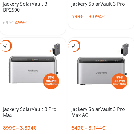
Jackery SolarVault 3
Jackery SolarVault 3 Pro
BP2500
599
€
–
3.094
€
499
€
699
€
-28%
-41%
Jackery SolarVault 3 Pro
Jackery SolarVault 3 Pro
Max
Max AC
899
€
–
3.394
€
649
€
–
3.144
€