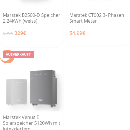
Marstek B2500-D Speicher
Marstek CT002 3- Phasen
2,24kWh (weiss)
Smart Meter
329
€
54,99
€
599
€
AUSVE
AUSVERKAUFT
RKAUF
T
Marstek Venus E
Solarspeicher 5120Wh mit
integriertem