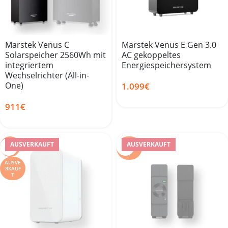
Marstek Venus C
Marstek Venus E Gen 3.0
Solarspeicher 2560Wh mit
AC gekoppeltes
integriertem
Energiespeichersystem
Wechselrichter (All-in-
One)
1.099
€
911
€
AUSVE
AUSVERKAUFT
AUSVERKAUFT
SALE
RKAUF
T
AUSVE
RKAUF
T