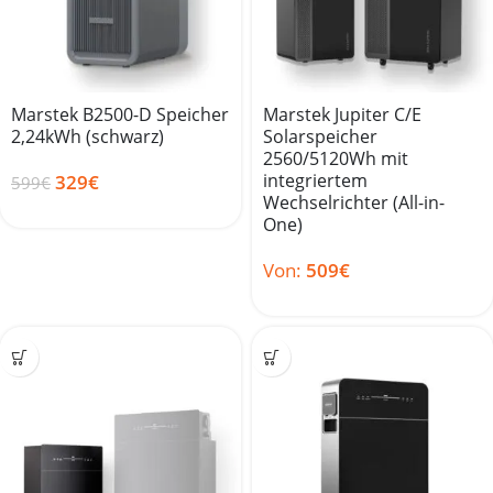
Marstek B2500-D Speicher
Marstek Jupiter C/E
2,24kWh (schwarz)
Solarspeicher
2560/5120Wh mit
integriertem
329
€
599
€
Wechselrichter (All-in-
One)
Von:
509
€