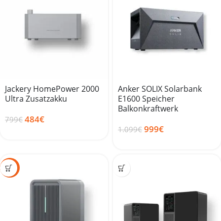
Jackery HomePower 2000
Anker SOLIX Solarbank
Ultra Zusatzakku
E1600 Speicher
Balkonkraftwerk
484
€
799
€
999
€
1.099
€
SALE