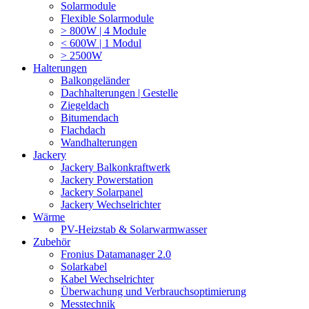
Solarmodule
Flexible Solarmodule
> 800W | 4 Module
< 600W | 1 Modul
> 2500W
Halterungen
Balkongeländer
Dachhalterungen | Gestelle
Ziegeldach
Bitumendach
Flachdach
Wandhalterungen
Jackery
Jackery Balkonkraftwerk
Jackery Powerstation
Jackery Solarpanel
Jackery Wechselrichter
Wärme
PV-Heizstab & Solarwarmwasser
Zubehör
Fronius Datamanager 2.0
Solarkabel
Kabel Wechselrichter
Überwachung und Verbrauchsoptimierung
Messtechnik