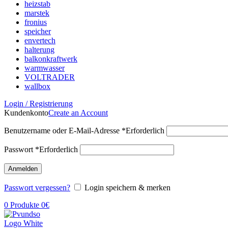
heizstab
marstek
fronius
speicher
envertech
halterung
balkonkraftwerk
warmwasser
VOLTRADER
wallbox
Login / Registrierung
Kundenkonto
Create an Account
Benutzername oder E-Mail-Adresse
*
Erforderlich
Passwort
*
Erforderlich
Anmelden
Passwort vergessen?
Login speichern & merken
0
Produkte
0
€