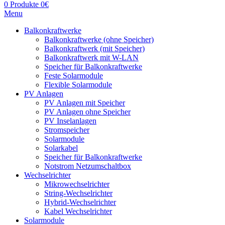
0
Produkte
0
€
Menu
Balkonkraftwerke
Balkonkraftwerke (ohne Speicher)
Balkonkraftwerk (mit Speicher)
Balkonkraftwerk mit W-LAN
Speicher für Balkonkraftwerke
Feste Solarmodule
Flexible Solarmodule
PV Anlagen
PV Anlagen mit Speicher
PV Anlagen ohne Speicher
PV Inselanlagen
Stromspeicher
Solarmodule
Solarkabel
Speicher für Balkonkraftwerke
Notstrom Netzumschaltbox
Wechselrichter
Mikrowechselrichter
String-Wechselrichter
Hybrid-Wechselrichter
Kabel Wechselrichter
Solarmodule