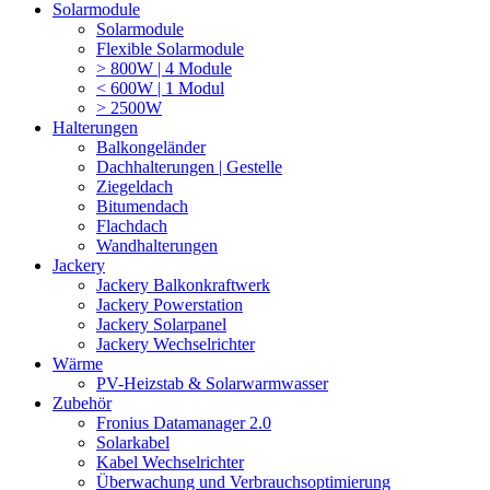
Solarmodule
Solarmodule
Flexible Solarmodule
> 800W | 4 Module
< 600W | 1 Modul
> 2500W
Halterungen
Balkongeländer
Dachhalterungen | Gestelle
Ziegeldach
Bitumendach
Flachdach
Wandhalterungen
Jackery
Jackery Balkonkraftwerk
Jackery Powerstation
Jackery Solarpanel
Jackery Wechselrichter
Wärme
PV-Heizstab & Solarwarmwasser
Zubehör
Fronius Datamanager 2.0
Solarkabel
Kabel Wechselrichter
Überwachung und Verbrauchsoptimierung