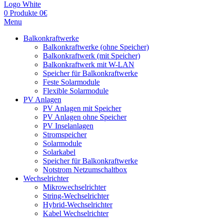
0
Produkte
0
€
Menu
Balkonkraftwerke
Balkonkraftwerke (ohne Speicher)
Balkonkraftwerk (mit Speicher)
Balkonkraftwerk mit W-LAN
Speicher für Balkonkraftwerke
Feste Solarmodule
Flexible Solarmodule
PV Anlagen
PV Anlagen mit Speicher
PV Anlagen ohne Speicher
PV Inselanlagen
Stromspeicher
Solarmodule
Solarkabel
Speicher für Balkonkraftwerke
Notstrom Netzumschaltbox
Wechselrichter
Mikrowechselrichter
String-Wechselrichter
Hybrid-Wechselrichter
Kabel Wechselrichter