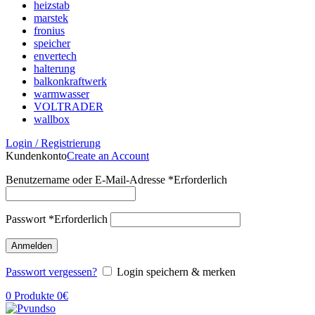
heizstab
marstek
fronius
speicher
envertech
halterung
balkonkraftwerk
warmwasser
VOLTRADER
wallbox
Login / Registrierung
Kundenkonto
Create an Account
Benutzername oder E-Mail-Adresse
*
Erforderlich
Passwort
*
Erforderlich
Anmelden
Passwort vergessen?
Login speichern & merken
0
Produkte
0
€