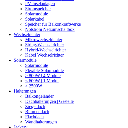
PV Inselanlagen
Stromspeicher
Solarmodule
Solarkabel
Speicher für Balkonkraftwerke
Notstrom Netzumschaltbox
Wechselrichter
Mikrowechselrichter
String-Wechselrichter
Hybrid-Wechselrichter
Kabel Wechselrichter
Solarmodule
Solarmodule
Flexible Solarmodule
> 800W | 4 Module
< 600W | 1 Modul
> 2500W
Halterungen
Balkongeländer
Dachhalterungen | Gestelle
Ziegeldach
Bitumendach
Flachdach
Wandhalterungen
Jackery