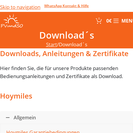
WhatsApp Kontakt & Hilfe
Skip to navigation
Skip to main content
0
0
€
MEN
Download´s
Start
Download´s
Downloads, Anleitungen & Zertifikate
Hier finden Sie, die für unsere Produkte passenden
Bedienungsanleitungen und Zertifikate als Download.
Hoymiles
Allgemein
Hoymiles Garantiebedingungen