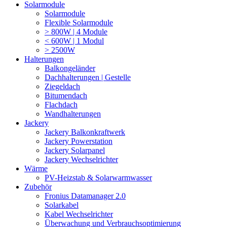
Solarmodule
Solarmodule
Flexible Solarmodule
> 800W | 4 Module
< 600W | 1 Modul
> 2500W
Halterungen
Balkongeländer
Dachhalterungen | Gestelle
Ziegeldach
Bitumendach
Flachdach
Wandhalterungen
Jackery
Jackery Balkonkraftwerk
Jackery Powerstation
Jackery Solarpanel
Jackery Wechselrichter
Wärme
PV-Heizstab & Solarwarmwasser
Zubehör
Fronius Datamanager 2.0
Solarkabel
Kabel Wechselrichter
Überwachung und Verbrauchsoptimierung