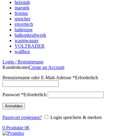
heizstab
marstek
fronius
speicher
envertech
halterung
balkonkraftwerk
warmwasser
VOLTRADER
wallbox
Login / Registrierung
Kundenkonto
Create an Account
Benutzername oder E-Mail-Adresse
*
Erforderlich
Passwort
*
Erforderlich
Anmelden
Passwort vergessen?
Login speichern & merken
0
Produkte
0
€