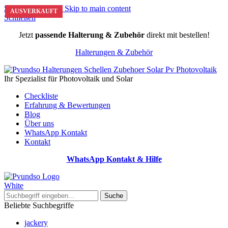
Skip to navigation
Skip to main content
AUSVERKAUFT
AUSVERKAUFT
AUSVERKAUFT
AUSVERKAUFT
AUSVERKAUFT
AUSVERKAUFT
AUSVERKAUFT
Schließen
Jetzt
passende Halterung & Zubehör
direkt mit bestellen!
Halterungen & Zubehör
Ihr Spezialist für Photovoltaik und Solar
Checkliste
Erfahrung & Bewertungen
Blog
Über uns
WhatsApp Kontakt
Kontakt
WhatsApp Kontakt & Hilfe
Suche
Beliebte Suchbegriffe
jackery