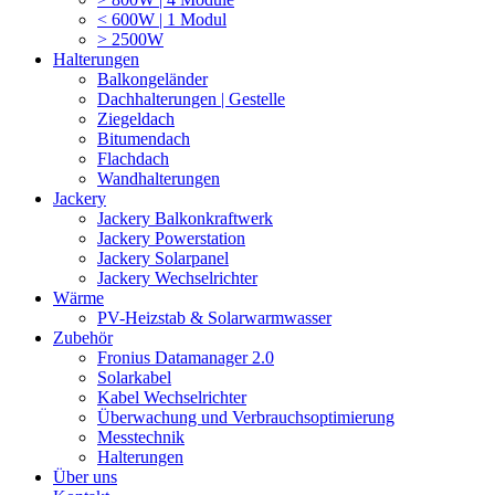
< 600W | 1 Modul
> 2500W
Halterungen
Balkongeländer
Dachhalterungen | Gestelle
Ziegeldach
Bitumendach
Flachdach
Wandhalterungen
Jackery
Jackery Balkonkraftwerk
Jackery Powerstation
Jackery Solarpanel
Jackery Wechselrichter
Wärme
PV-Heizstab & Solarwarmwasser
Zubehör
Fronius Datamanager 2.0
Solarkabel
Kabel Wechselrichter
Überwachung und Verbrauchsoptimierung
Messtechnik
Halterungen
Über uns