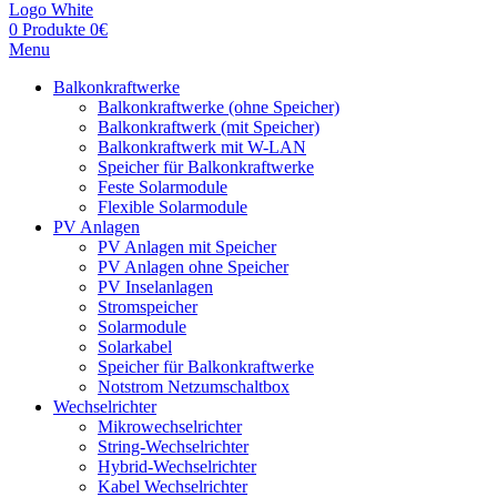
0
Produkte
0
€
Menu
Balkonkraftwerke
Balkonkraftwerke (ohne Speicher)
Balkonkraftwerk (mit Speicher)
Balkonkraftwerk mit W-LAN
Speicher für Balkonkraftwerke
Feste Solarmodule
Flexible Solarmodule
PV Anlagen
PV Anlagen mit Speicher
PV Anlagen ohne Speicher
PV Inselanlagen
Stromspeicher
Solarmodule
Solarkabel
Speicher für Balkonkraftwerke
Notstrom Netzumschaltbox
Wechselrichter
Mikrowechselrichter
String-Wechselrichter
Hybrid-Wechselrichter
Kabel Wechselrichter