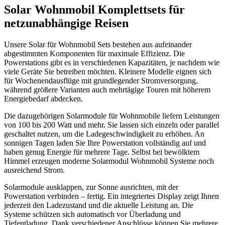
Solar Wohnmobil Komplettsets für
netzunabhängige Reisen
Unsere Solar für Wohnmobil Sets bestehen aus aufeinander
abgestimmten Komponenten für maximale Effizienz. Die
Powerstations gibt es in verschiedenen Kapazitäten, je nachdem wie
viele Geräte Sie betreiben möchten. Kleinere Modelle eignen sich
für Wochenendausflüge mit grundlegender Stromversorgung,
während größere Varianten auch mehrtägige Touren mit höherem
Energiebedarf abdecken.
Die dazugehörigen Solarmodule für Wohnmobile liefern Leistungen
von 100 bis 200 Watt und mehr. Sie lassen sich einzeln oder parallel
geschaltet nutzen, um die Ladegeschwindigkeit zu erhöhen. An
sonnigen Tagen laden Sie Ihre Powerstation vollständig auf und
haben genug Energie für mehrere Tage. Selbst bei bewölktem
Himmel erzeugen moderne Solarmodul Wohnmobil Systeme noch
ausreichend Strom.
Solarmodule ausklappen, zur Sonne ausrichten, mit der
Powerstation verbinden – fertig. Ein integriertes Display zeigt Ihnen
jederzeit den Ladezustand und die aktuelle Leistung an. Die
Systeme schützen sich automatisch vor Überladung und
Tiefentladung. Dank verschiedener Anschlüsse können Sie mehrere