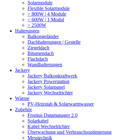
Solarmodule
Flexible Solarmodule
> 800W | 4 Module
< 600W | 1 Modul
> 2500W
Halterungen
Balkongeländer
Dachhalterungen | Gestelle
Ziegeldach
Bitumendach
Flachdach
Wandhalterungen
Jackery
Jackery Balkonkraftwerk
Jackery Powerstation
Jackery Solarpanel
Jackery Wechselrichter
Wärme
PV-Heizstab & Solarwarmwasser
Zubehör
Fronius Datamanager 2.0
Solarkabel
Kabel Wechselrichter
Überwachung und Verbrauchsoptimierung
Messtechnik