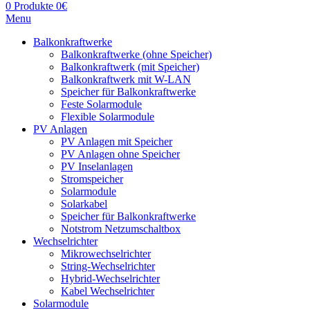
0
Produkte
0
€
Menu
Balkonkraftwerke
Balkonkraftwerke (ohne Speicher)
Balkonkraftwerk (mit Speicher)
Balkonkraftwerk mit W-LAN
Speicher für Balkonkraftwerke
Feste Solarmodule
Flexible Solarmodule
PV Anlagen
PV Anlagen mit Speicher
PV Anlagen ohne Speicher
PV Inselanlagen
Stromspeicher
Solarmodule
Solarkabel
Speicher für Balkonkraftwerke
Notstrom Netzumschaltbox
Wechselrichter
Mikrowechselrichter
String-Wechselrichter
Hybrid-Wechselrichter
Kabel Wechselrichter
Solarmodule