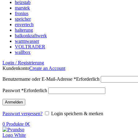
heizstab
marstek
fronius
speicher
envertech
halterung
balkonkraftwerk
warmwasser
VOLTRADER
wallbox
Login / Registrierung
Kundenkonto
Create an Account
Benutzername oder E-Mail-Adresse
*
Erforderlich
Passwort
*
Erforderlich
Anmelden
Passwort vergessen?
Login speichern & merken
0
Produkte
0
€