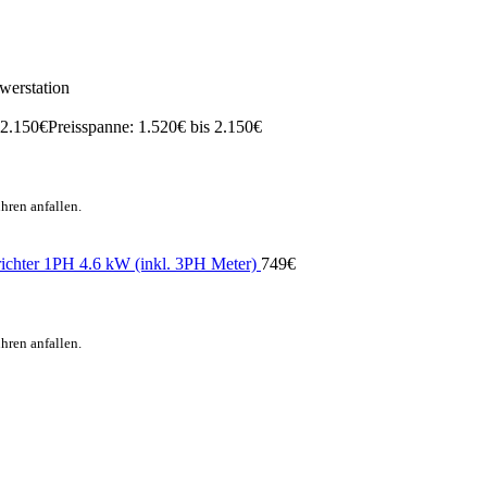
werstation
2.150
€
Preisspanne: 1.520€ bis 2.150€
hren anfallen.
richter 1PH 4.6 kW (inkl. 3PH Meter)
749
€
hren anfallen.