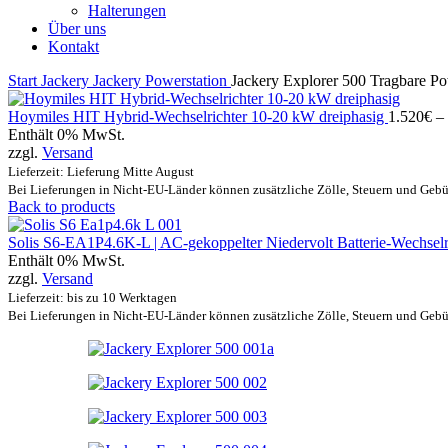
Halterungen
Über uns
Kontakt
Start
Jackery
Jackery Powerstation
Jackery Explorer 500 Tragbare Po
Hoymiles HIT Hybrid-Wechselrichter 10-20 kW dreiphasig
1.520
€
–
Enthält 0% MwSt.
zzgl.
Versand
Lieferzeit: Lieferung Mitte August
Bei Lieferungen in Nicht-EU-Länder können zusätzliche Zölle, Steuern und Gebü
Back to products
Solis S6-EA1P4.6K-L | AC-gekoppelter Niedervolt Batterie-Wechsel
Enthält 0% MwSt.
zzgl.
Versand
Lieferzeit: bis zu 10 Werktagen
Bei Lieferungen in Nicht-EU-Länder können zusätzliche Zölle, Steuern und Gebü