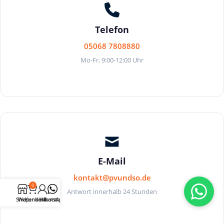
Telefon
05068 7808880
Mo-Fr, 9:00-12:00 Uhr
E-Mail
kontakt@pvundso.de
0
Antwort innerhalb 24 Stunden
Shop
Warenkorb
Kundenkonto
WhatsApp