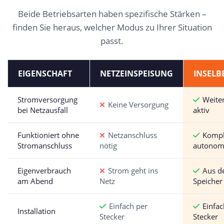
Beide Betriebsarten haben spezifische Stärken –
finden Sie heraus, welcher Modus zu Ihrer Situation
passt.
EIGENSCHAFT
NETZEINSPEISUNG
INSELB
Stromversorgung
Weite
Keine Versorgung
bei Netzausfall
aktiv
Funktioniert ohne
Netzanschluss
Kompl
Stromanschluss
nötig
autono
Eigenverbrauch
Strom geht ins
Aus 
am Abend
Netz
Speicher
Einfach per
Einfac
Installation
Stecker
Stecker