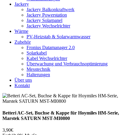
Jackery
Jackery Balkonkraftwerk
Jackery Powerstation
Jackery Solarpanel
Jackery Wechselrichter
Wärme
PV-Heizstab & Solarwarmwasser
Zubehör
Fronius Datamanager 2.0
Solarkabel
Kabel Wechselrichter
Überwachung und Verbrauchsoptimierung
Messtechnik
Halterungen
Über uns
Kontakt
Betteri AC-Set, Buchse & Kappe für Hoymiles HM-Serie,
Marstek SATURN MST-MI0800
3,90
€