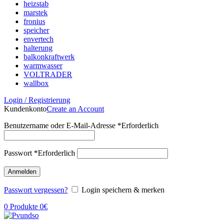
heizstab
marstek
fronius
speicher
envertech
halterung
balkonkraftwerk
warmwasser
VOLTRADER
wallbox
Login / Registrierung
Kundenkonto
Create an Account
Benutzername oder E-Mail-Adresse
*
Erforderlich
Passwort
*
Erforderlich
Anmelden
Passwort vergessen?
Login speichern & merken
0
Produkte
0
€