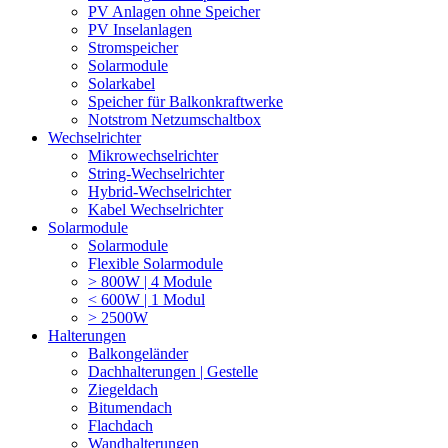
PV Anlagen ohne Speicher
PV Inselanlagen
Stromspeicher
Solarmodule
Solarkabel
Speicher für Balkonkraftwerke
Notstrom Netzumschaltbox
Wechselrichter
Mikrowechselrichter
String-Wechselrichter
Hybrid-Wechselrichter
Kabel Wechselrichter
Solarmodule
Solarmodule
Flexible Solarmodule
> 800W | 4 Module
< 600W | 1 Modul
> 2500W
Halterungen
Balkongeländer
Dachhalterungen | Gestelle
Ziegeldach
Bitumendach
Flachdach
Wandhalterungen