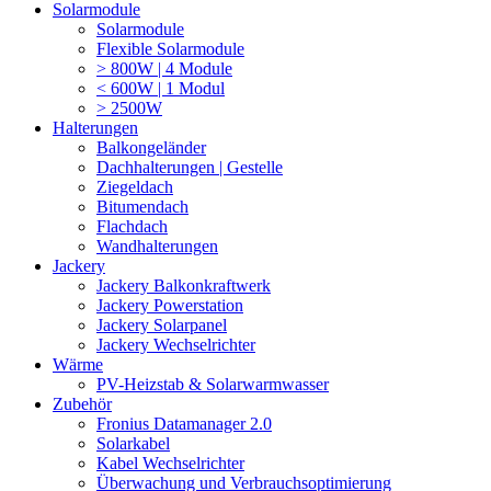
Solarmodule
Solarmodule
Flexible Solarmodule
> 800W | 4 Module
< 600W | 1 Modul
> 2500W
Halterungen
Balkongeländer
Dachhalterungen | Gestelle
Ziegeldach
Bitumendach
Flachdach
Wandhalterungen
Jackery
Jackery Balkonkraftwerk
Jackery Powerstation
Jackery Solarpanel
Jackery Wechselrichter
Wärme
PV-Heizstab & Solarwarmwasser
Zubehör
Fronius Datamanager 2.0
Solarkabel
Kabel Wechselrichter
Überwachung und Verbrauchsoptimierung