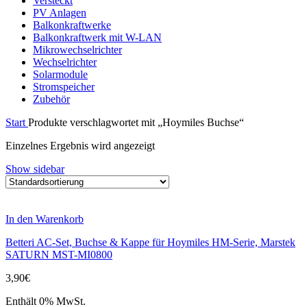
Versteckt
PV Anlagen
Balkonkraftwerke
Balkonkraftwerk mit W-LAN
Mikrowechselrichter
Wechselrichter
Solarmodule
Stromspeicher
Zubehör
Start
Produkte verschlagwortet mit „Hoymiles Buchse“
Einzelnes Ergebnis wird angezeigt
Show sidebar
In den Warenkorb
Betteri AC-Set, Buchse & Kappe für Hoymiles HM-Serie, Marstek
SATURN MST-MI0800
3,90
€
Enthält 0% MwSt.