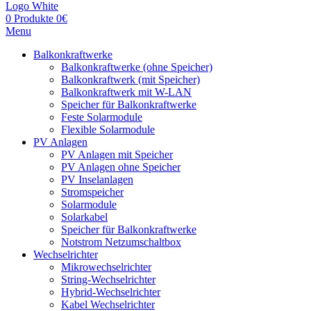
0
Produkte
0
€
Menu
Balkonkraftwerke
Balkonkraftwerke (ohne Speicher)
Balkonkraftwerk (mit Speicher)
Balkonkraftwerk mit W-LAN
Speicher für Balkonkraftwerke
Feste Solarmodule
Flexible Solarmodule
PV Anlagen
PV Anlagen mit Speicher
PV Anlagen ohne Speicher
PV Inselanlagen
Stromspeicher
Solarmodule
Solarkabel
Speicher für Balkonkraftwerke
Notstrom Netzumschaltbox
Wechselrichter
Mikrowechselrichter
String-Wechselrichter
Hybrid-Wechselrichter
Kabel Wechselrichter