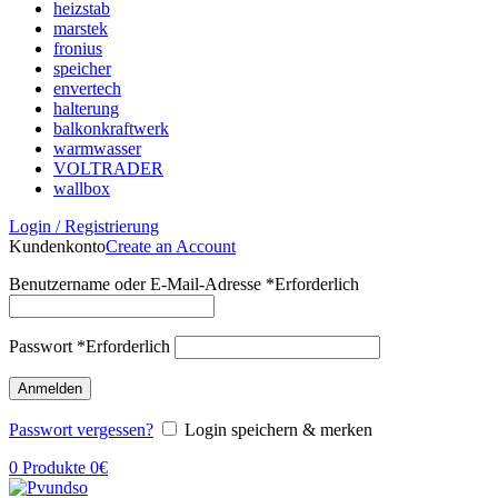
heizstab
marstek
fronius
speicher
envertech
halterung
balkonkraftwerk
warmwasser
VOLTRADER
wallbox
Login / Registrierung
Kundenkonto
Create an Account
Benutzername oder E-Mail-Adresse
*
Erforderlich
Passwort
*
Erforderlich
Anmelden
Passwort vergessen?
Login speichern & merken
0
Produkte
0
€