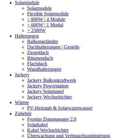
Solarmodule
Solarmodule
Flexible Solarmodule
> 800W | 4 Module
< 600W | 1 Modul
> 2500W
Halterungen
Balkongeländer
Dachhalterungen | Gestelle
Ziegeldach
Bitumendach
Flachdach
Wandhalterungen
Jackery
Jackery Balkonkraftwerk
Jackery Powerstation
Jackery Solarpanel
Jackery Wechselrichter
Wärme
PV-Heizstab & Solarwarmwasser
Zubehör
Fronius Datamanager 2.0
Solarkabel
Kabel Wechselrichter
Überwachung und Verbrauchsoptimierung