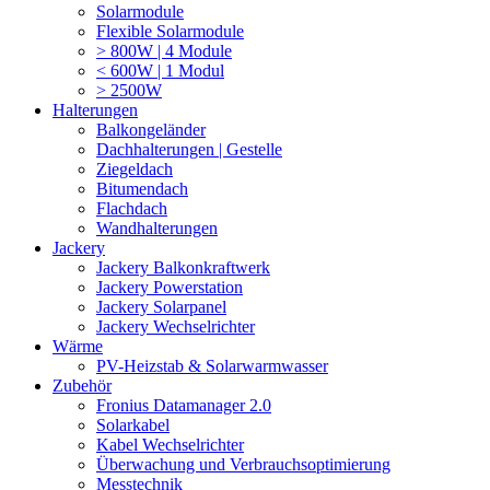
Solarmodule
Flexible Solarmodule
> 800W | 4 Module
< 600W | 1 Modul
> 2500W
Halterungen
Balkongeländer
Dachhalterungen | Gestelle
Ziegeldach
Bitumendach
Flachdach
Wandhalterungen
Jackery
Jackery Balkonkraftwerk
Jackery Powerstation
Jackery Solarpanel
Jackery Wechselrichter
Wärme
PV-Heizstab & Solarwarmwasser
Zubehör
Fronius Datamanager 2.0
Solarkabel
Kabel Wechselrichter
Überwachung und Verbrauchsoptimierung
Messtechnik