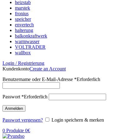
heizstab
marstek
fronius
speicher
envertech
halterung
balkonkraftwerk
warmwasser
VOLTRADER
wallbox
Login / Registrierung
Kundenkonto
Create an Account
Benutzername oder E-Mail-Adresse
*
Erforderlich
Passwort
*
Erforderlich
Anmelden
Passwort vergessen?
Login speichern & merken
0
Produkte
0
€