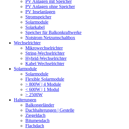
PV Anlagen mit Speicher
PV Anlagen ohne Speicher
PV Inselanlagen
Stromspeicher
Solarmodule
Solarkabel
Speicher für Balkonkraftwerke
Notstrom Netzumschaltbox
Wechselrichter
Mikrowechselrichter
String-Wechselrichter
Hybrid-Wechselrichter
Kabel Wechselrichter
Solarmodule
Solarmodule
Flexible Solarmodule
> 800W | 4 Module
< 600W | 1 Modul
> 2500W
Halterungen
Balkongeländer
Dachhalterungen | Gestelle
Ziegeldach
Bitumendach
Flachdach