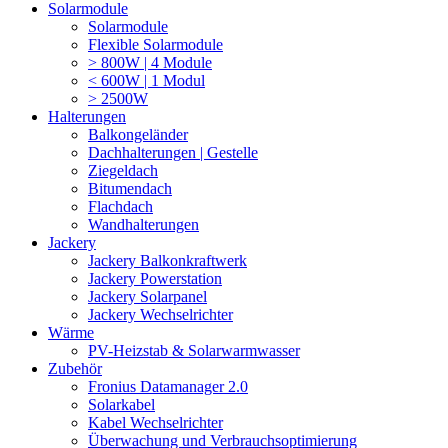
Solarmodule
Solarmodule
Flexible Solarmodule
> 800W | 4 Module
< 600W | 1 Modul
> 2500W
Halterungen
Balkongeländer
Dachhalterungen | Gestelle
Ziegeldach
Bitumendach
Flachdach
Wandhalterungen
Jackery
Jackery Balkonkraftwerk
Jackery Powerstation
Jackery Solarpanel
Jackery Wechselrichter
Wärme
PV-Heizstab & Solarwarmwasser
Zubehör
Fronius Datamanager 2.0
Solarkabel
Kabel Wechselrichter
Überwachung und Verbrauchsoptimierung