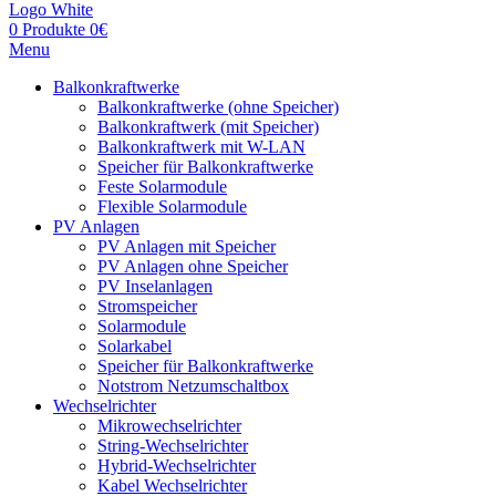
0
Produkte
0
€
Menu
Balkonkraftwerke
Balkonkraftwerke (ohne Speicher)
Balkonkraftwerk (mit Speicher)
Balkonkraftwerk mit W-LAN
Speicher für Balkonkraftwerke
Feste Solarmodule
Flexible Solarmodule
PV Anlagen
PV Anlagen mit Speicher
PV Anlagen ohne Speicher
PV Inselanlagen
Stromspeicher
Solarmodule
Solarkabel
Speicher für Balkonkraftwerke
Notstrom Netzumschaltbox
Wechselrichter
Mikrowechselrichter
String-Wechselrichter
Hybrid-Wechselrichter
Kabel Wechselrichter