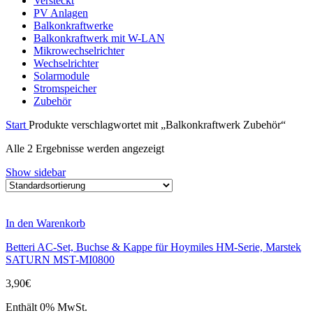
Versteckt
PV Anlagen
Balkonkraftwerke
Balkonkraftwerk mit W-LAN
Mikrowechselrichter
Wechselrichter
Solarmodule
Stromspeicher
Zubehör
Start
Produkte verschlagwortet mit „Balkonkraftwerk Zubehör“
Alle 2 Ergebnisse werden angezeigt
Show sidebar
In den Warenkorb
Betteri AC-Set, Buchse & Kappe für Hoymiles HM-Serie, Marstek
SATURN MST-MI0800
3,90
€
Enthält 0% MwSt.