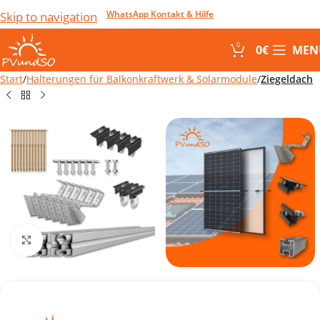
WhatsApp Kontakt & Hilfe
Skip to navigation
Skip to main content
0
0
€
MEN
Start
Halterungen für Balkonkraftwerk & Solarmodule
Ziegeldach
Click to enlarge