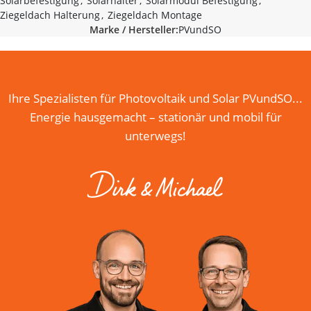
Solarbefestigung
,
Solarhalter
,
Solarmodul Befestigung
,
Ziegeldach Halterung
,
Ziegeldach Montage
Marke / Hersteller:
PVundSO
Ihre Spezialisten für Photovoltaik und Solar PVundSO...
Energie hausgemacht – stationär und mobil für
unterwegs!