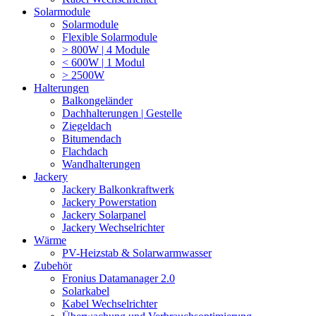
Solarmodule
Solarmodule
Flexible Solarmodule
> 800W | 4 Module
< 600W | 1 Modul
> 2500W
Halterungen
Balkongeländer
Dachhalterungen | Gestelle
Ziegeldach
Bitumendach
Flachdach
Wandhalterungen
Jackery
Jackery Balkonkraftwerk
Jackery Powerstation
Jackery Solarpanel
Jackery Wechselrichter
Wärme
PV-Heizstab & Solarwarmwasser
Zubehör
Fronius Datamanager 2.0
Solarkabel
Kabel Wechselrichter