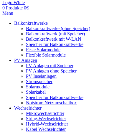
0
Produkte
0
€
Menu
Balkonkraftwerke
Balkonkraftwerke (ohne Speicher)
Balkonkraftwerk (mit Speicher)
Balkonkraftwerk mit W-LAN
Speicher für Balkonkraftwerke
Feste Solarmodule
Flexible Solarmodule
PV Anlagen
PV Anlagen mit Speicher
PV Anlagen ohne Speicher
PV Inselanlagen
Stromspeicher
Solarmodule
Solarkabel
Speicher für Balkonkraftwerke
Notstrom Netzumschaltbox
Wechselrichter
Mikrowechselrichter
String-Wechselrichter
Hybrid-Wechselrichter
Kabel Wechselrichter