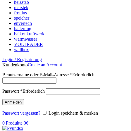
heizstab
marstek
fronius
speicher
envertech
halterung
balkonkraftwerk
warmwasser
VOLTRADER
wallbox
Login / Registrierung
Kundenkonto
Create an Account
Benutzername oder E-Mail-Adresse
*
Erforderlich
Passwort
*
Erforderlich
Anmelden
Passwort vergessen?
Login speichern & merken
0
Produkte
0
€