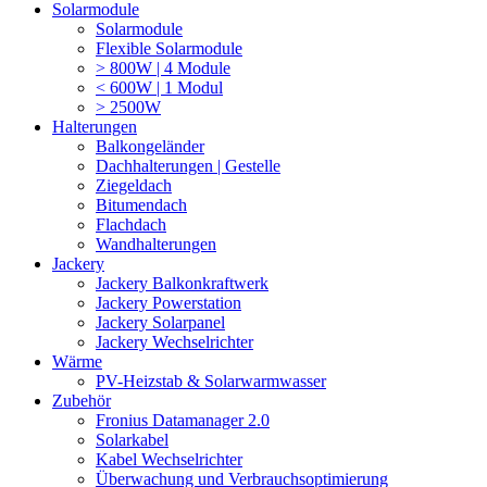
Solarmodule
Solarmodule
Flexible Solarmodule
> 800W | 4 Module
< 600W | 1 Modul
> 2500W
Halterungen
Balkongeländer
Dachhalterungen | Gestelle
Ziegeldach
Bitumendach
Flachdach
Wandhalterungen
Jackery
Jackery Balkonkraftwerk
Jackery Powerstation
Jackery Solarpanel
Jackery Wechselrichter
Wärme
PV-Heizstab & Solarwarmwasser
Zubehör
Fronius Datamanager 2.0
Solarkabel
Kabel Wechselrichter
Überwachung und Verbrauchsoptimierung