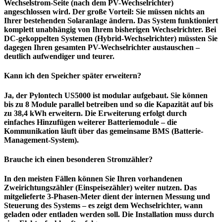
Wechselstrom-Seite (nach dem PV-Wechselrichter)
angeschlossen wird. Der große Vorteil: Sie müssen nichts an
Ihrer bestehenden Solaranlage ändern. Das System funktioniert
komplett unabhängig von Ihrem bisherigen Wechselrichter. Bei
DC-gekoppelten Systemen (Hybrid-Wechselrichter) müssten Sie
dagegen Ihren gesamten PV-Wechselrichter austauschen –
deutlich aufwendiger und teurer.
Kann ich den
Speicher
später erweitern?
Ja, der Pylontech US5000 ist modular aufgebaut. Sie können
bis zu 8 Module parallel betreiben und so die Kapazität auf bis
zu 38,4 kWh erweitern. Die Erweiterung erfolgt durch
einfaches Hinzufügen weiterer Batteriemodule – die
Kommunikation läuft über das gemeinsame BMS (Batterie-
Management-System).
Brauche ich einen besonderen Stromzähler?
In den meisten Fällen können Sie Ihren vorhandenen
Zweirichtungszähler (Einspeisezähler) weiter nutzen. Das
mitgelieferte 3-Phasen-Meter dient der internen Messung und
Steuerung des Systems – es zeigt dem Wechselrichter, wann
geladen oder entladen werden soll. Die Installation muss durch