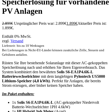
Speicherlösung für vorhandene
PV Anlagen
2.899
€
Ursprünglicher Preis war: 2.899€
1.899
€
Aktueller Preis ist:
1.899€.
Enthält 0% MwSt.
zzgl.
Versand
Lieferzeit: bis zu 10 Werktagen
Bei Lieferungen in Nicht-EU-Länder können zusätzliche Zölle, Steuern und
Gebühren anfallen.
Rüsten Sie Ihre bestehende Solaranlage mit dieser AC-gekoppelten
Speicherlösung nach und erhöhen Sie Ihren Eigenverbrauch. Das
System kombiniert den bewährten
Solis S6-EA1P4.6K-L
Batteriewechselrichter
mit dem langlebigen
Pylontech US5000
Lithium-Speicher (4,8 kWh)
. Perfekt für Anlagen, die bereits
Strom erzeugen, aber bisher keinen Speicher haben.
Im Paket enthalten:
1x
Solis S6-EA1P4.6K-L
(AC-gekoppelter Niedervolt
Batterie-Wechselrichter 1PH 4.6kW)
1x
HI Hybrid 3ph Meter
(Acrel)