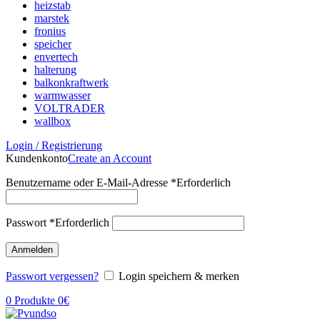
heizstab
marstek
fronius
speicher
envertech
halterung
balkonkraftwerk
warmwasser
VOLTRADER
wallbox
Login / Registrierung
Kundenkonto
Create an Account
Benutzername oder E-Mail-Adresse
*
Erforderlich
Passwort
*
Erforderlich
Anmelden
Passwort vergessen?
Login speichern & merken
0
Produkte
0
€