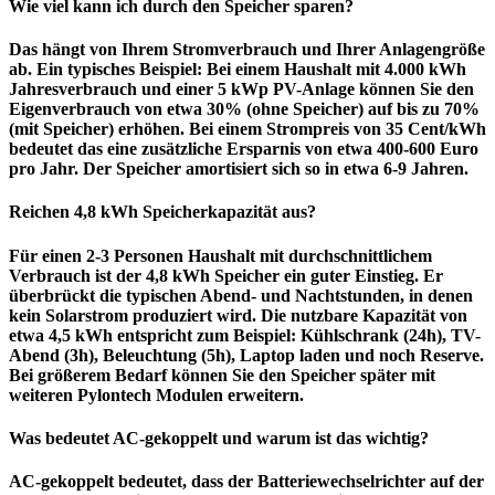
Wie viel kann ich durch den Speicher sparen?
Das hängt von Ihrem Stromverbrauch und Ihrer Anlagengröße
ab. Ein typisches Beispiel: Bei einem Haushalt mit 4.000 kWh
Jahresverbrauch und einer 5 kWp PV-Anlage können Sie den
Eigenverbrauch von etwa 30% (ohne
Speicher
) auf bis zu 70%
(mit
Speicher
) erhöhen. Bei einem Strompreis von 35 Cent/kWh
bedeutet das eine zusätzliche Ersparnis von etwa 400-600 Euro
pro Jahr. Der
Speicher
amortisiert sich so in etwa 6-9 Jahren.
Reichen 4,8 kWh
Speicherkapazität
aus?
Für einen 2-3 Personen Haushalt mit durchschnittlichem
Verbrauch ist der 4,8 kWh
Speicher
ein guter Einstieg. Er
überbrückt die typischen Abend- und Nachtstunden, in denen
kein Solarstrom produziert wird. Die nutzbare Kapazität von
etwa 4,5 kWh entspricht zum Beispiel: Kühlschrank (24h), TV-
Abend (3h), Beleuchtung (5h), Laptop laden und noch Reserve.
Bei größerem Bedarf können Sie den
Speicher
später mit
weiteren Pylontech Modulen erweitern.
Was bedeutet AC-gekoppelt und warum ist das wichtig?
AC-gekoppelt bedeutet, dass der Batteriewechselrichter auf der