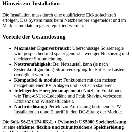
Hinweis zur Installation
Die Installation muss durch eine qualifizierte Elektrofachkraft
erfolgen. Das System muss beim Netzbetreiber angemeldet und im
Marktstammdatenregister registriert werden.
Vorteile der Gesamtlösung
Maximaler Eigenverbrauch:
Überschüssige Solarenergie
wird gespeichert und später genutzt – weniger Netzbezug und
niedrigere Stromrechnung.
Notstromfähigkeit:
Bei Netzausfall kann (je nach
Systemkonfiguration) Stromversorgung für kritische Lasten
ermöglicht werden.
Kompatibel & modular:
Funktioniert mit den meisten
netzgebundenen PV-Anlagen und lässt sich skalieren.
Intelligentes Energiemanagement:
Nutzbare Funktionen
wie Time-of-Use-Ladepläne und Peak Shaving verbessern
Effizienz und Wirtschaftlichkeit.
Nachrüstlösung:
Perfekt zur Aufrüstung bestehender PV-
Installationen ohne Eingriff in den DC-Strang der Module.
Die
Solis S6-EA1P4.6K-L + Pylontech US5000
Speicherlösung
ist eine
effiziente, flexible und zukunftssichere
Speicherlösung