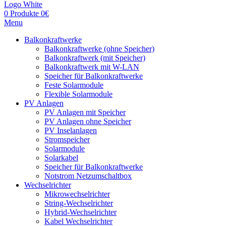
0
Produkte
0
€
Menu
Balkonkraftwerke
Balkonkraftwerke (ohne Speicher)
Balkonkraftwerk (mit Speicher)
Balkonkraftwerk mit W-LAN
Speicher für Balkonkraftwerke
Feste Solarmodule
Flexible Solarmodule
PV Anlagen
PV Anlagen mit Speicher
PV Anlagen ohne Speicher
PV Inselanlagen
Stromspeicher
Solarmodule
Solarkabel
Speicher für Balkonkraftwerke
Notstrom Netzumschaltbox
Wechselrichter
Mikrowechselrichter
String-Wechselrichter
Hybrid-Wechselrichter
Kabel Wechselrichter