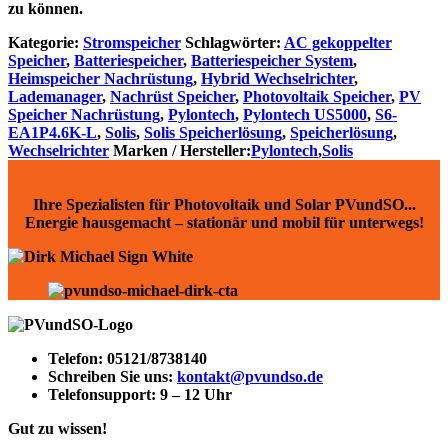
zu können.
Kategorie:
Stromspeicher
Schlagwörter:
AC gekoppelter
Speicher
,
Batteriespeicher
,
Batteriespeicher System
,
Heimspeicher Nachrüstung
,
Hybrid Wechselrichter
,
Lademanager
,
Nachrüst Speicher
,
Photovoltaik Speicher
,
PV
Speicher Nachrüstung
,
Pylontech
,
Pylontech US5000
,
S6-
EA1P4.6K-L
,
Solis
,
Solis Speicherlösung
,
Speicherlösung
,
Wechselrichter
Marken / Hersteller:
Pylontech
,
Solis
Ihre Spezialisten für Photovoltaik und Solar PVundSO...
Energie hausgemacht – stationär und mobil für unterwegs!
Telefon:
05121/8738140
Schreiben Sie uns:
kontakt@pvundso.de
Telefonsupport:
9 – 12 Uhr
Gut zu wissen!