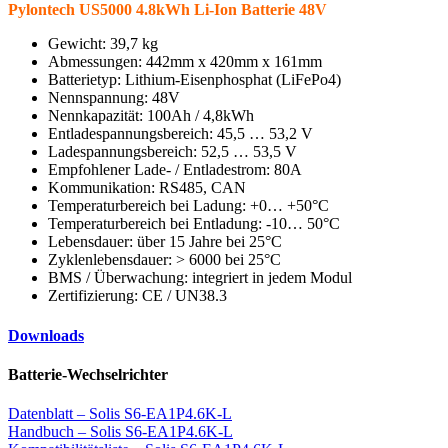
Pylontech US5000 4.8kWh Li-Ion Batterie 48V
Gewicht: 39,7 kg
Abmessungen: 442mm x 420mm x 161mm
Batterietyp: Lithium-Eisenphosphat (LiFePo4)
Nennspannung: 48V
Nennkapazität: 100Ah / 4,8kWh
Entladespannungsbereich: 45,5 … 53,2 V
Ladespannungsbereich: 52,5 … 53,5 V
Empfohlener Lade- / Entladestrom: 80A
Kommunikation: RS485, CAN
Temperaturbereich bei Ladung: +0… +50°C
Temperaturbereich bei Entladung: -10… 50°C
Lebensdauer: über 15 Jahre bei 25°C
Zyklenlebensdauer: > 6000 bei 25°C
BMS / Überwachung: integriert in jedem Modul
Zertifizierung: CE / UN38.3
Downloads
Batterie-Wechselrichter
Datenblatt – Solis S6-EA1P4.6K-L
Handbuch –
Solis S6-EA1P4.6K-L