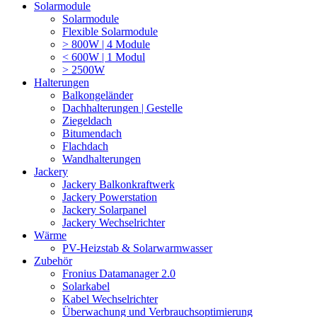
Solarmodule
Solarmodule
Flexible Solarmodule
> 800W | 4 Module
< 600W | 1 Modul
> 2500W
Halterungen
Balkongeländer
Dachhalterungen | Gestelle
Ziegeldach
Bitumendach
Flachdach
Wandhalterungen
Jackery
Jackery Balkonkraftwerk
Jackery Powerstation
Jackery Solarpanel
Jackery Wechselrichter
Wärme
PV-Heizstab & Solarwarmwasser
Zubehör
Fronius Datamanager 2.0
Solarkabel
Kabel Wechselrichter
Überwachung und Verbrauchsoptimierung