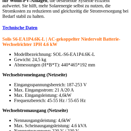
für Wohn-PV-Anlagen
, die bestehende Systeme effizient
aufwertet. Sie hilft, mehr Solarenergie selbst zu nutzen, die
Stromkosten zu reduzieren und gleichzeitig die Stromversorgung bei
Bedarf stabil zu halten.
Technische Daten
Solis S6-EA1P4.6K-L | AC-gekoppelter Niedervolt Batterie-
Wechselrichter 1PH 4.6 kW
Modellbezeichnung: SOL-S6-EA1P4.6K-L
Gewicht: 24,5 kg
Abmessungen (H*B*T): 440*465*192 mm
Wechselstromeingang (Netzseite)
Eingangsspannungsbereich: 187-253 V
Max. Eingangsstrom: 21 A/20 A
Max. Eingangsleistung: 4,6kW
Frequenzbereich: 45-55 Hz / 55-65 Hz
Wechselstromausgang (Netzseite)
Nennausgangsleistung: 4,6kW
Max. Scheinausgangsleistung: 4.6 kVA
Nennnetzspannung: 220 V / 230 V