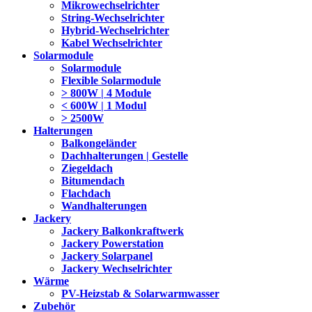
Mikrowechselrichter
String-Wechselrichter
Hybrid-Wechselrichter
Kabel Wechselrichter
Solarmodule
Solarmodule
Flexible Solarmodule
> 800W | 4 Module
< 600W | 1 Modul
> 2500W
Halterungen
Balkongeländer
Dachhalterungen | Gestelle
Ziegeldach
Bitumendach
Flachdach
Wandhalterungen
Jackery
Jackery Balkonkraftwerk
Jackery Powerstation
Jackery Solarpanel
Jackery Wechselrichter
Wärme
PV-Heizstab & Solarwarmwasser
Zubehör