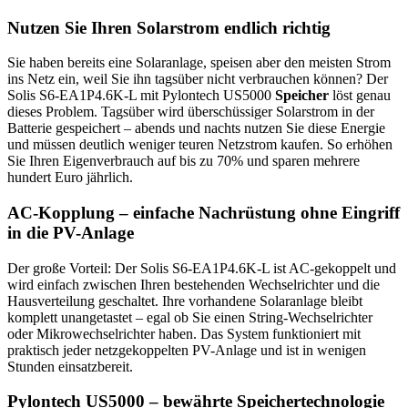
Nutzen Sie Ihren Solarstrom endlich richtig
Sie haben bereits eine Solaranlage, speisen aber den meisten Strom
ins Netz ein, weil Sie ihn tagsüber nicht verbrauchen können? Der
Solis S6-EA1P4.6K-L mit Pylontech US5000
Speicher
löst genau
dieses Problem. Tagsüber wird überschüssiger Solarstrom in der
Batterie gespeichert – abends und nachts nutzen Sie diese Energie
und müssen deutlich weniger teuren Netzstrom kaufen. So erhöhen
Sie Ihren Eigenverbrauch auf bis zu 70% und sparen mehrere
hundert Euro jährlich.
AC-Kopplung – einfache Nachrüstung ohne Eingriff
in die PV-Anlage
Der große Vorteil: Der Solis S6-EA1P4.6K-L ist AC-gekoppelt und
wird einfach zwischen Ihren bestehenden Wechselrichter und die
Hausverteilung geschaltet. Ihre vorhandene Solaranlage bleibt
komplett unangetastet – egal ob Sie einen String-Wechselrichter
oder Mikrowechselrichter haben. Das System funktioniert mit
praktisch jeder netzgekoppelten PV-Anlage und ist in wenigen
Stunden einsatzbereit.
Pylontech US5000 – bewährte
Speichertechnologie