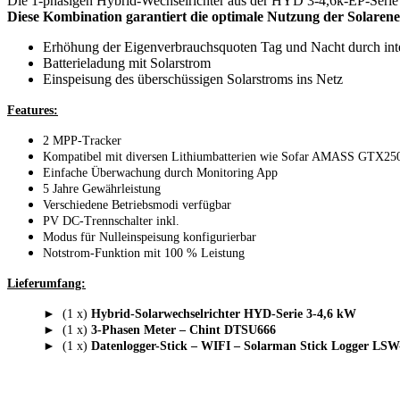
Die 1-phasigen Hybrid-Wechselrichter aus der HYD 3-4,6k-EP-Serie 
Diese Kombination garantiert die optimale Nutzung der Solaren
Erhöhung der Eigenverbrauchsquoten Tag und Nacht durch intel
Batterieladung mit Solarstrom
Einspeisung des überschüssigen Solarstroms ins Netz
Features:
2 MPP-Tracker
Kompatibel mit diversen Lithiumbatterien wie Sofar AMASS GTX250
Einfache Überwachung durch Monitoring App
5 Jahre Gewährleistung
Verschiedene Betriebsmodi verfügbar
PV DC-Trennschalter inkl.
Modus für Nulleinspeisung konfigurierbar
Notstrom-Funktion mit 100 % Leistung
Lieferumfang:
►
(1 x)
Hybrid-Solarwechselrichter HYD-Serie 3-4,6 kW
►
(1 x)
3-Phasen Meter – Chint DTSU666
►
(1 x)
Datenlogger-Stick – WIFI – Solarman Stick Logger LSW