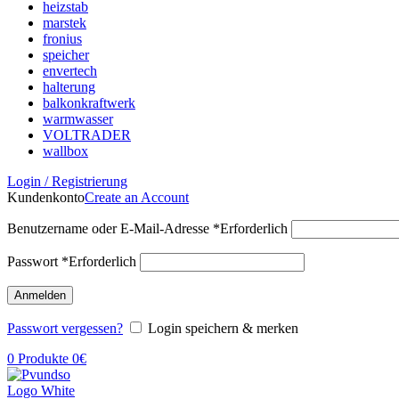
heizstab
marstek
fronius
speicher
envertech
halterung
balkonkraftwerk
warmwasser
VOLTRADER
wallbox
Login / Registrierung
Kundenkonto
Create an Account
Benutzername oder E-Mail-Adresse
*
Erforderlich
Passwort
*
Erforderlich
Anmelden
Passwort vergessen?
Login speichern & merken
0
Produkte
0
€