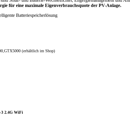
sind Solar- und Batterie-Wechselrichter, Engergiemanagement und Anla
ergie für eine maximale Eigenverbrauchsquote der PV-Anlage.
ligente Batteriespeicherlösung
0,GTX5000 (erhältlich im Shop)
-3 2.4G WiFi