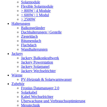
Solarmodule
Flexible Solarmodule
> 800W | 4 Module
< 600W | 1 Modul
> 2500W
Halterungen
Balkongeländer
Dachhalterungen | Gestelle
Ziegeldach
Bitumendach
Flachdach
Wandhalterungen
Jackery
Jackery Balkonkraftwerk
Jackery Powerstation
Jackery Solarpanel
Jackery Wechselrichter
Wärme
PV-Heizstab & Solarwarmwasser
Zubehör
Fronius Datamanager 2.0
Solarkabel
Kabel Wechselrichter
Überwachung und Verbrauchsoptimierung
Messtechnik