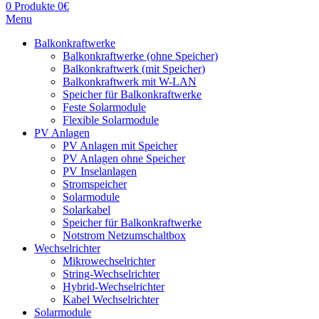
0
Produkte
0
€
Menu
Balkonkraftwerke
Balkonkraftwerke (ohne Speicher)
Balkonkraftwerk (mit Speicher)
Balkonkraftwerk mit W-LAN
Speicher für Balkonkraftwerke
Feste Solarmodule
Flexible Solarmodule
PV Anlagen
PV Anlagen mit Speicher
PV Anlagen ohne Speicher
PV Inselanlagen
Stromspeicher
Solarmodule
Solarkabel
Speicher für Balkonkraftwerke
Notstrom Netzumschaltbox
Wechselrichter
Mikrowechselrichter
String-Wechselrichter
Hybrid-Wechselrichter
Kabel Wechselrichter
Solarmodule