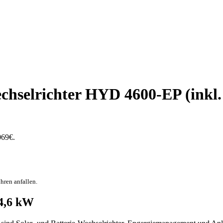
selrichter HYD 4600-EP (inkl. 
069€.
hren anfallen.
-4,6 kW