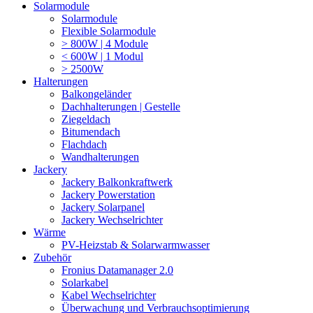
Solarmodule
Solarmodule
Flexible Solarmodule
> 800W | 4 Module
< 600W | 1 Modul
> 2500W
Halterungen
Balkongeländer
Dachhalterungen | Gestelle
Ziegeldach
Bitumendach
Flachdach
Wandhalterungen
Jackery
Jackery Balkonkraftwerk
Jackery Powerstation
Jackery Solarpanel
Jackery Wechselrichter
Wärme
PV-Heizstab & Solarwarmwasser
Zubehör
Fronius Datamanager 2.0
Solarkabel
Kabel Wechselrichter
Überwachung und Verbrauchsoptimierung