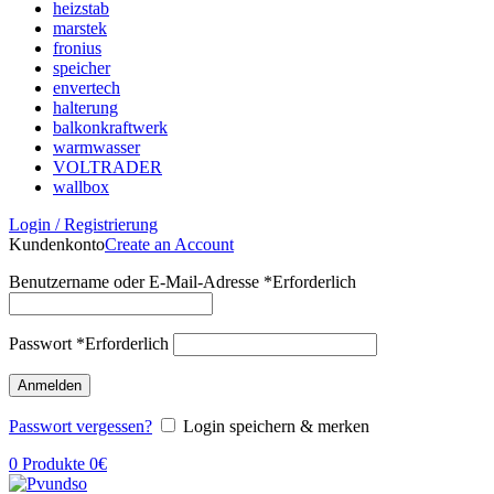
heizstab
marstek
fronius
speicher
envertech
halterung
balkonkraftwerk
warmwasser
VOLTRADER
wallbox
Login / Registrierung
Kundenkonto
Create an Account
Benutzername oder E-Mail-Adresse
*
Erforderlich
Passwort
*
Erforderlich
Anmelden
Passwort vergessen?
Login speichern & merken
0
Produkte
0
€