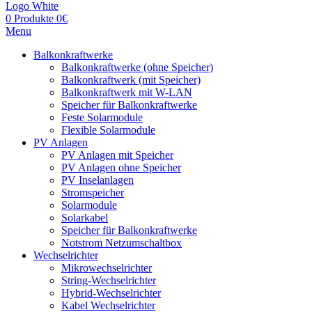
0
Produkte
0
€
Menu
Balkonkraftwerke
Balkonkraftwerke (ohne Speicher)
Balkonkraftwerk (mit Speicher)
Balkonkraftwerk mit W-LAN
Speicher für Balkonkraftwerke
Feste Solarmodule
Flexible Solarmodule
PV Anlagen
PV Anlagen mit Speicher
PV Anlagen ohne Speicher
PV Inselanlagen
Stromspeicher
Solarmodule
Solarkabel
Speicher für Balkonkraftwerke
Notstrom Netzumschaltbox
Wechselrichter
Mikrowechselrichter
String-Wechselrichter
Hybrid-Wechselrichter
Kabel Wechselrichter