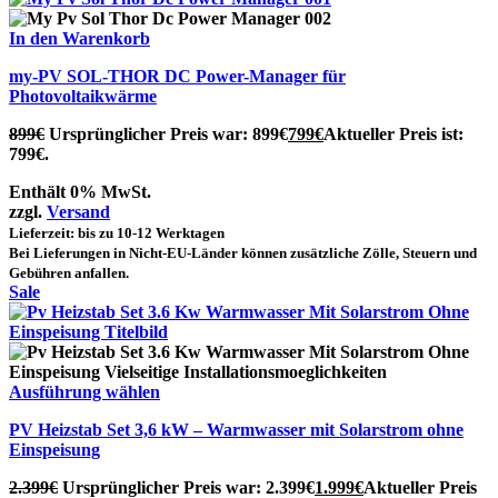
In den Warenkorb
my-PV SOL-THOR DC Power-Manager für
Photovoltaikwärme
899
€
Ursprünglicher Preis war: 899€
799
€
Aktueller Preis ist:
799€.
Enthält 0% MwSt.
zzgl.
Versand
Lieferzeit: bis zu 10-12 Werktagen
Bei Lieferungen in Nicht-EU-Länder können zusätzliche Zölle, Steuern und
Gebühren anfallen.
Sale
Ausführung wählen
PV Heizstab Set 3,6 kW – Warmwasser mit Solarstrom ohne
Einspeisung
2.399
€
Ursprünglicher Preis war: 2.399€
1.999
€
Aktueller Preis