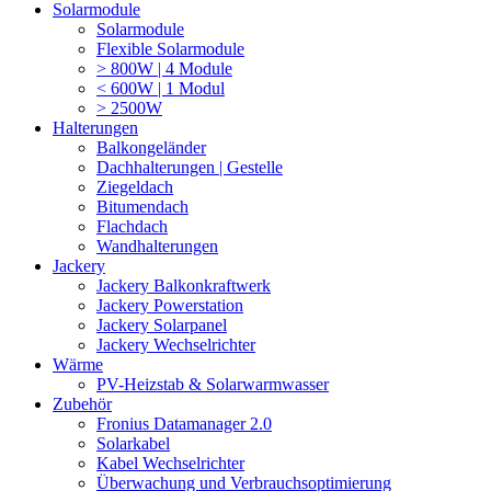
Solarmodule
Solarmodule
Flexible Solarmodule
> 800W | 4 Module
< 600W | 1 Modul
> 2500W
Halterungen
Balkongeländer
Dachhalterungen | Gestelle
Ziegeldach
Bitumendach
Flachdach
Wandhalterungen
Jackery
Jackery Balkonkraftwerk
Jackery Powerstation
Jackery Solarpanel
Jackery Wechselrichter
Wärme
PV-Heizstab & Solarwarmwasser
Zubehör
Fronius Datamanager 2.0
Solarkabel
Kabel Wechselrichter
Überwachung und Verbrauchsoptimierung