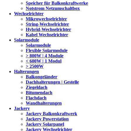
Speicher für Balkonkraftwerke
Notstrom Netzumschaltbox
Wechselrichter
Mikrowechselrichter
String-Wechselrichter
Hybrid-Wechselrichter
Kabel Wechselrichter
Solarmodule
Solarmodule
Flexible Solarmodule
> 800W | 4 Module
< 600W | 1 Modul
> 2500W
Halterungen
Balkongeländer
Dachhalterungen | Gestelle
Ziegeldach
Bitumendach
Flachdach
Wandhalterungen
Jackery
Jackery Balkonkraftwerk
Jackery Powerstation
Jackery Solarpanel
Jackery Wechselrichter