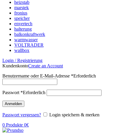
heizstab
marstek
fronius
speicher
envertech
halterung
balkonkraftwerk
warmwasser
VOLTRADER
wallbox
Login / Registrierung
Kundenkonto
Create an Account
Benutzername oder E-Mail-Adresse
*
Erforderlich
Passwort
*
Erforderlich
Anmelden
Passwort vergessen?
Login speichern & merken
0
Produkte
0
€