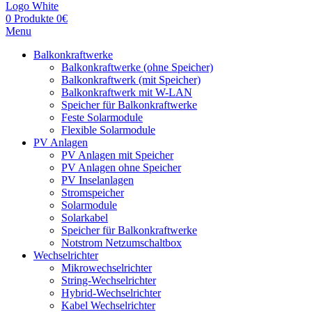
0
Produkte
0
€
Menu
Balkonkraftwerke
Balkonkraftwerke (ohne Speicher)
Balkonkraftwerk (mit Speicher)
Balkonkraftwerk mit W-LAN
Speicher für Balkonkraftwerke
Feste Solarmodule
Flexible Solarmodule
PV Anlagen
PV Anlagen mit Speicher
PV Anlagen ohne Speicher
PV Inselanlagen
Stromspeicher
Solarmodule
Solarkabel
Speicher für Balkonkraftwerke
Notstrom Netzumschaltbox
Wechselrichter
Mikrowechselrichter
String-Wechselrichter
Hybrid-Wechselrichter
Kabel Wechselrichter