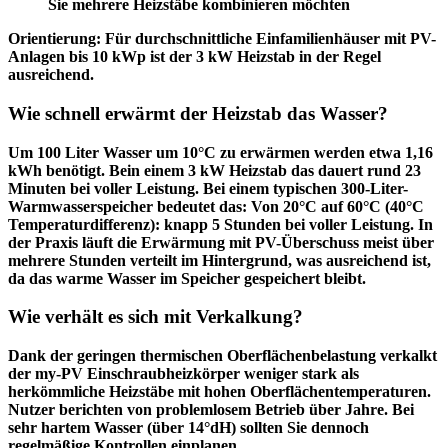
Sie mehrere Heizstäbe kombinieren möchten
Orientierung:
Für durchschnittliche Einfamilienhäuser mit PV-
Anlagen bis 10 kWp ist der 3 kW Heizstab in der Regel
ausreichend.
Wie schnell erwärmt der Heizstab das Wasser?
Um 100 Liter Wasser um 10°C zu erwärmen werden etwa
1,16
kWh benötigt.
Bein einem 3 kW Heizstab das dauert rund
23
Minuten bei voller Leistung
. Bei einem typischen 300-Liter-
Warmwasserspeicher bedeutet das: Von 20°C auf 60°C (40°C
Temperaturdifferenz): knapp 5 Stunden bei voller Leistung. In
der Praxis läuft die Erwärmung mit PV-Überschuss meist über
mehrere Stunden verteilt im Hintergrund, was ausreichend ist,
da das warme Wasser im Speicher gespeichert bleibt.
Wie verhält es sich mit Verkalkung?
Dank der
geringen thermischen Oberflächenbelastung
verkalkt
der my-PV Einschraubheizkörper weniger stark als
herkömmliche Heizstäbe mit hohen Oberflächentemperaturen.
Nutzer berichten von problemlosem Betrieb über Jahre. Bei
sehr hartem Wasser (über 14°dH) sollten Sie dennoch
regelmäßige Kontrollen einplanen.