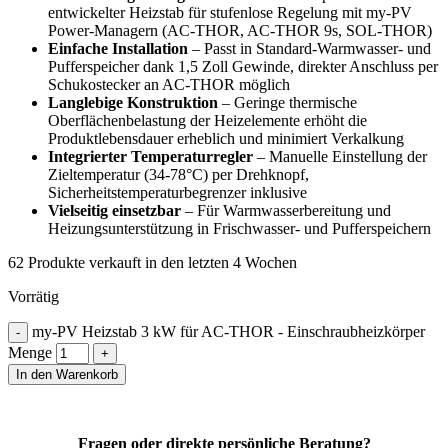
entwickelter Heizstab für stufenlose Regelung mit my-PV
Power-Managern (AC-THOR, AC-THOR 9s, SOL-THOR)
Einfache Installation
– Passt in Standard-Warmwasser- und
Pufferspeicher dank 1,5 Zoll Gewinde, direkter Anschluss per
Schukostecker an AC-THOR möglich
Langlebige Konstruktion
– Geringe thermische
Oberflächenbelastung der Heizelemente erhöht die
Produktlebensdauer erheblich und minimiert Verkalkung
Integrierter Temperaturregler
– Manuelle Einstellung der
Zieltemperatur (34-78°C) per Drehknopf,
Sicherheitstemperaturbegrenzer inklusive
Vielseitig einsetzbar
– Für Warmwasserbereitung und
Heizungsunterstützung in Frischwasser- und Pufferspeichern
62
Produkte verkauft in den letzten 4 Wochen
Vorrätig
my-PV Heizstab 3 kW für AC-THOR - Einschraubheizkörper
Menge
In den Warenkorb
Fragen oder direkte persönliche Beratung?