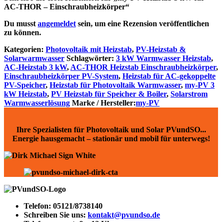
AC-THOR – Einschraubheizkörper“
Du musst
angemeldet
sein, um eine Rezension veröffentlichen
zu können.
Kategorien:
Photovoltaik mit Heizstab
,
PV-Heizstab &
Solarwarmwasser
Schlagwörter:
3 kW Warmwasser Heizstab
,
AC-Heizstab 3 kW
,
AC-THOR Heizstab Einschraubheizkörper
,
Einschraubheizkörper PV-System
,
Heizstab für AC-gekoppelte
PV-Speicher
,
Heizstab für Photovoltaik Warmwasser
,
my-PV 3
kW Heizstab
,
PV Heizstab für Speicher & Boiler
,
Solarstrom
Warmwasserlösung
Marke / Hersteller:
my-PV
Ihre Spezialisten für Photovoltaik und Solar PVundSO...
Energie hausgemacht – stationär und mobil für unterwegs!
Telefon:
05121/8738140
Schreiben Sie uns:
kontakt@pvundso.de