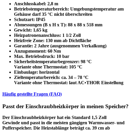
Anschlusskabel:
2,8 m
Betriebstemperaturbereich
: Umgebungstemperatur am
Gehäuse darf 35 °C nicht überschreiten
Schutzart:
IP45
Abmessungen (B x H x T):
88 x 88 x 518 mm
Gewicht:
1,65 kg
Heizpatronenanschluss:
1 1/2 Zoll
Heizfreie Zone:
130 mm ab Dichtfläche
Garantie:
2 Jahre (ausgenommen Verkalkung)
Anzugsmoment:
60 Nm
Max. Betriebsdruck:
10 bar
Sicherheitstemperaturbegrenzer:
98 °C
Variante ohne Thermostat:
105 °C
Einbaulage:
horizontal
Zieltemperaturbereich:
ca. 34 – 78 °C
Variante ohne Thermostat:
laut AC•THOR Einstellung
Häufig gestellte Fragen (FAQ)
Passt der Einschraubheizkörper in meinen Speicher?
Der Einschraubheizkörper hat ein
Standard 1,5 Zoll
Gewinde
und passt in die meisten gängigen Warmwasser- und
Pufferspeicher. Die Heizstablänge beträgt ca. 39 cm ab