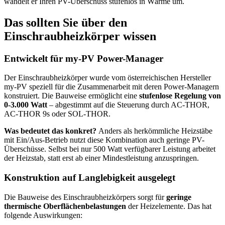
wandelt er Ihren PV-Überschuss stufenlos in Wärme um.
Das sollten Sie über den
Einschraubheizkörper wissen
Entwickelt für my-PV Power-Manager
Der Einschraubheizkörper wurde vom österreichischen Hersteller
my-PV speziell für die Zusammenarbeit mit deren Power-Managern
konstruiert. Die Bauweise ermöglicht eine
stufenlose Regelung von
0-3.000 Watt
– abgestimmt auf die Steuerung durch AC-THOR,
AC-THOR 9s oder SOL-THOR.
Was bedeutet das konkret?
Anders als herkömmliche Heizstäbe
mit Ein/Aus-Betrieb nutzt diese Kombination auch geringe PV-
Überschüsse. Selbst bei nur 500 Watt verfügbarer Leistung arbeitet
der Heizstab, statt erst ab einer Mindestleistung anzuspringen.
Konstruktion auf Langlebigkeit ausgelegt
Die Bauweise des Einschraubheizkörpers sorgt für
geringe
thermische Oberflächenbelastungen
der Heizelemente. Das hat
folgende Auswirkungen: