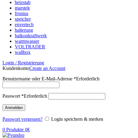
heizstab
marstek
fronius
speicher
envertech
halterung
balkonkraftwerk
warmwasser
VOLTRADER
wallbox
Login / Registrierung
Kundenkonto
Create an Account
Benutzername oder E-Mail-Adresse
*
Erforderlich
Passwort
*
Erforderlich
Anmelden
Passwort vergessen?
Login speichern & merken
0
Produkte
0
€