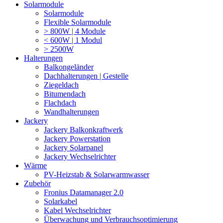
Solarmodule
Solarmodule
Flexible Solarmodule
> 800W | 4 Module
< 600W | 1 Modul
> 2500W
Halterungen
Balkongeländer
Dachhalterungen | Gestelle
Ziegeldach
Bitumendach
Flachdach
Wandhalterungen
Jackery
Jackery Balkonkraftwerk
Jackery Powerstation
Jackery Solarpanel
Jackery Wechselrichter
Wärme
PV-Heizstab & Solarwarmwasser
Zubehör
Fronius Datamanager 2.0
Solarkabel
Kabel Wechselrichter
Überwachung und Verbrauchsoptimierung