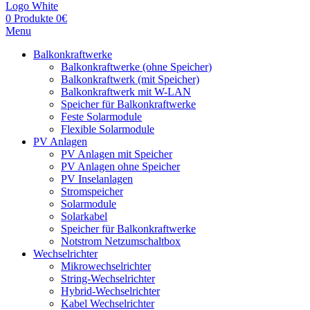
0
Produkte
0
€
Menu
Balkonkraftwerke
Balkonkraftwerke (ohne Speicher)
Balkonkraftwerk (mit Speicher)
Balkonkraftwerk mit W-LAN
Speicher für Balkonkraftwerke
Feste Solarmodule
Flexible Solarmodule
PV Anlagen
PV Anlagen mit Speicher
PV Anlagen ohne Speicher
PV Inselanlagen
Stromspeicher
Solarmodule
Solarkabel
Speicher für Balkonkraftwerke
Notstrom Netzumschaltbox
Wechselrichter
Mikrowechselrichter
String-Wechselrichter
Hybrid-Wechselrichter
Kabel Wechselrichter