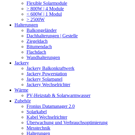
Flexible Solarmodule
> 800W | 4 Module
< 600W | 1 Modul
> 2500W
Halterungen
Balkongeländer
Dachhalterungen | Gestelle
Ziegeldach
Bitumendach
Flachdach
Wandhalterungen
Jackery
Jackery Balkonkraftwerk
Jackery Powerstation
Jackery Solarpanel
Jackery Wechselrichter
Wärme
PV-Heizstab & Solarwarmwasser
Zubehör
Fronius Datamanager 2.0
Solarkabel
Kabel Wechselrichter
Überwachung und Verbrauchsoptimierung
Messtechnik
Halterungen