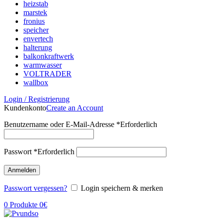
heizstab
marstek
fronius
speicher
envertech
halterung
balkonkraftwerk
warmwasser
VOLTRADER
wallbox
Login / Registrierung
Kundenkonto
Create an Account
Benutzername oder E-Mail-Adresse
*
Erforderlich
Passwort
*
Erforderlich
Anmelden
Passwort vergessen?
Login speichern & merken
0
Produkte
0
€