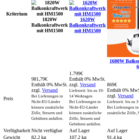
Kriterium
1820W
1620W
Balkonkraftwerk
Balkonkraftwerk
mit HM1500
mit HM1500
1680W Balkon
6
1.799
€
981,79
€
Enthält 0% MwSt.
Enthält 0% MwSt.
zzgl.
Versand
869
€
zzgl.
Versand
Enthält 0% MwS
Lieferzeit: bis zu 10-
zzgl.
Versand
Bei Lieferungen in
14 Werktagen
Preis
Nicht-EU-Länder
Bei Lieferungen in
Lieferzeit: bis zu 
können zusätzliche
Nicht-EU-Länder
Bei Lieferungen i
Zölle, Steuern und
können zusätzliche
zusätzliche Zölle,
Gebühren anfallen.
Zölle, Steuern und
Gebühren anfallen.
Verfügbarkeit
Nicht verfügbar
Auf Lager
Auf Lager
Gewicht
82.2 kg
107.2 kg
91.4 kg