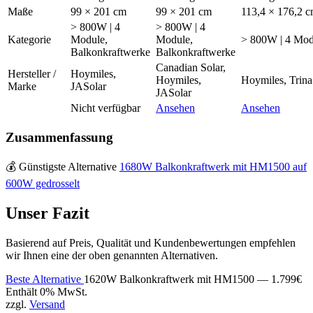
Maße
99 × 201 cm
99 × 201 cm
113,4 × 176,2 
> 800W | 4
> 800W | 4
Kategorie
Module,
Module,
> 800W | 4 Mod
Balkonkraftwerke
Balkonkraftwerke
Canadian Solar,
Hersteller /
Hoymiles,
Hoymiles,
Hoymiles, Trina
Marke
JASolar
JASolar
Nicht verfügbar
Ansehen
Ansehen
Zusammenfassung
💰
Günstigste Alternative
1680W Balkonkraftwerk mit HM1500 auf
600W gedrosselt
Unser Fazit
Basierend auf Preis, Qualität und Kundenbewertungen empfehlen
wir Ihnen eine der oben genannten Alternativen.
Beste Alternative
1620W Balkonkraftwerk mit HM1500 —
1.799
€
Enthält 0% MwSt.
zzgl.
Versand