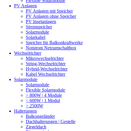
Flexible Solarmodule
PV Anlagen
PV Anlagen mit Speicher
PV Anlagen ohne Speicher
PV Inselanlagen
Stromspeicher
Solarmodule
Solarkabel
Speicher für Balkonkraftwerke
Notstrom Netzumschaltbox
Wechselrichter
Mikrowechselrichter
String-Wechselrichter
Hybrid-Wechselrichter
Kabel Wechselrichter
Solarmodule
Solarmodule
Flexible Solarmodule
> 800W | 4 Module
< 600W | 1 Modul
> 2500W
Halterungen
Balkongeländer
Dachhalterungen | Gestelle
Ziegeldach