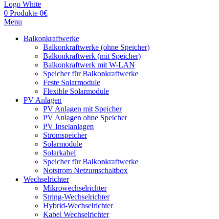
0
Produkte
0
€
Menu
Balkonkraftwerke
Balkonkraftwerke (ohne Speicher)
Balkonkraftwerk (mit Speicher)
Balkonkraftwerk mit W-LAN
Speicher für Balkonkraftwerke
Feste Solarmodule
Flexible Solarmodule
PV Anlagen
PV Anlagen mit Speicher
PV Anlagen ohne Speicher
PV Inselanlagen
Stromspeicher
Solarmodule
Solarkabel
Speicher für Balkonkraftwerke
Notstrom Netzumschaltbox
Wechselrichter
Mikrowechselrichter
String-Wechselrichter
Hybrid-Wechselrichter
Kabel Wechselrichter