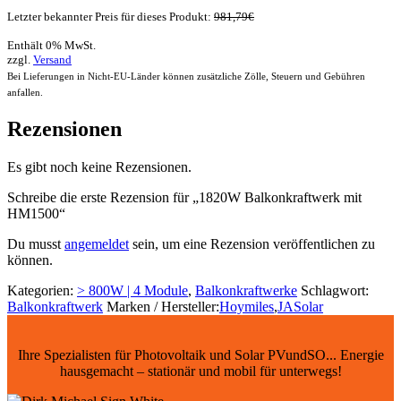
Letzter bekannter Preis für dieses Produkt:
981,79
€
Enthält 0% MwSt.
zzgl.
Versand
Bei Lieferungen in Nicht-EU-Länder können zusätzliche Zölle, Steuern und Gebühren
anfallen.
Rezensionen
Es gibt noch keine Rezensionen.
Schreibe die erste Rezension für „1820W Balkonkraftwerk mit
HM1500“
Du musst
angemeldet
sein, um eine Rezension veröffentlichen zu
können.
Kategorien:
> 800W | 4 Module
,
Balkonkraftwerke
Schlagwort:
Balkonkraftwerk
Marken / Hersteller:
Hoymiles
,
JASolar
Ihre Spezialisten für Photovoltaik und Solar PVundSO... Energie
hausgemacht – stationär und mobil für unterwegs!