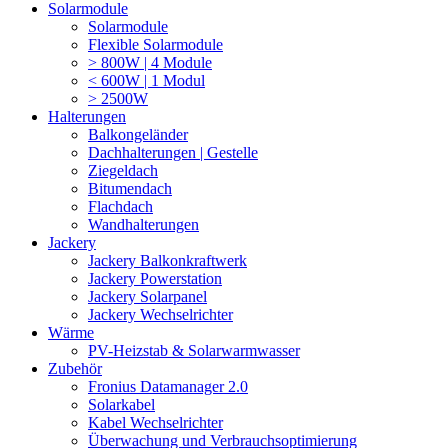
Solarmodule
Solarmodule
Flexible Solarmodule
> 800W | 4 Module
< 600W | 1 Modul
> 2500W
Halterungen
Balkongeländer
Dachhalterungen | Gestelle
Ziegeldach
Bitumendach
Flachdach
Wandhalterungen
Jackery
Jackery Balkonkraftwerk
Jackery Powerstation
Jackery Solarpanel
Jackery Wechselrichter
Wärme
PV-Heizstab & Solarwarmwasser
Zubehör
Fronius Datamanager 2.0
Solarkabel
Kabel Wechselrichter
Überwachung und Verbrauchsoptimierung