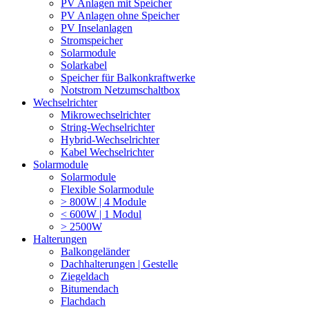
PV Anlagen mit Speicher
PV Anlagen ohne Speicher
PV Inselanlagen
Stromspeicher
Solarmodule
Solarkabel
Speicher für Balkonkraftwerke
Notstrom Netzumschaltbox
Wechselrichter
Mikrowechselrichter
String-Wechselrichter
Hybrid-Wechselrichter
Kabel Wechselrichter
Solarmodule
Solarmodule
Flexible Solarmodule
> 800W | 4 Module
< 600W | 1 Modul
> 2500W
Halterungen
Balkongeländer
Dachhalterungen | Gestelle
Ziegeldach
Bitumendach
Flachdach