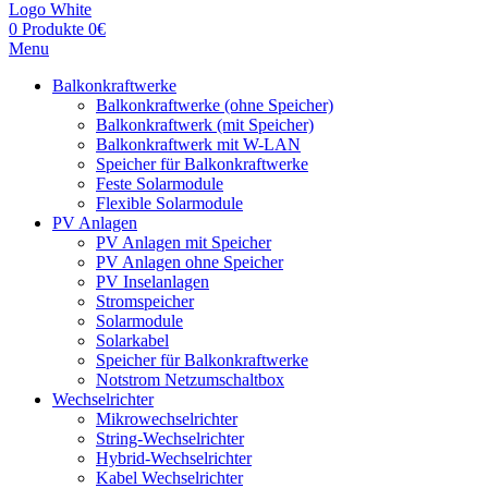
0
Produkte
0
€
Menu
Balkonkraftwerke
Balkonkraftwerke (ohne Speicher)
Balkonkraftwerk (mit Speicher)
Balkonkraftwerk mit W-LAN
Speicher für Balkonkraftwerke
Feste Solarmodule
Flexible Solarmodule
PV Anlagen
PV Anlagen mit Speicher
PV Anlagen ohne Speicher
PV Inselanlagen
Stromspeicher
Solarmodule
Solarkabel
Speicher für Balkonkraftwerke
Notstrom Netzumschaltbox
Wechselrichter
Mikrowechselrichter
String-Wechselrichter
Hybrid-Wechselrichter
Kabel Wechselrichter