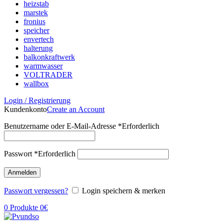
heizstab
marstek
fronius
speicher
envertech
halterung
balkonkraftwerk
warmwasser
VOLTRADER
wallbox
Login / Registrierung
Kundenkonto
Create an Account
Benutzername oder E-Mail-Adresse
*
Erforderlich
Passwort
*
Erforderlich
Anmelden
Passwort vergessen?
Login speichern & merken
0
Produkte
0
€