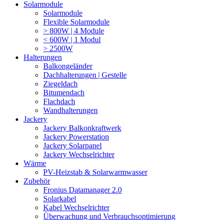
Solarmodule
Solarmodule
Flexible Solarmodule
> 800W | 4 Module
< 600W | 1 Modul
> 2500W
Halterungen
Balkongeländer
Dachhalterungen | Gestelle
Ziegeldach
Bitumendach
Flachdach
Wandhalterungen
Jackery
Jackery Balkonkraftwerk
Jackery Powerstation
Jackery Solarpanel
Jackery Wechselrichter
Wärme
PV-Heizstab & Solarwarmwasser
Zubehör
Fronius Datamanager 2.0
Solarkabel
Kabel Wechselrichter
Überwachung und Verbrauchsoptimierung