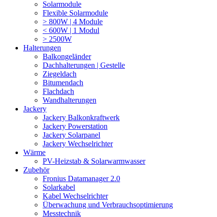
Solarmodule
Flexible Solarmodule
> 800W | 4 Module
< 600W | 1 Modul
> 2500W
Halterungen
Balkongeländer
Dachhalterungen | Gestelle
Ziegeldach
Bitumendach
Flachdach
Wandhalterungen
Jackery
Jackery Balkonkraftwerk
Jackery Powerstation
Jackery Solarpanel
Jackery Wechselrichter
Wärme
PV-Heizstab & Solarwarmwasser
Zubehör
Fronius Datamanager 2.0
Solarkabel
Kabel Wechselrichter
Überwachung und Verbrauchsoptimierung
Messtechnik