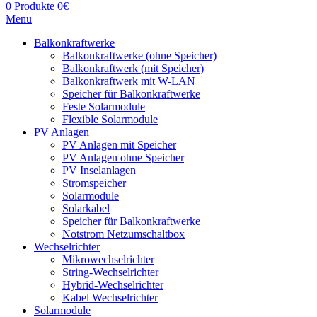
0
Produkte
0
€
Menu
Balkonkraftwerke
Balkonkraftwerke (ohne Speicher)
Balkonkraftwerk (mit Speicher)
Balkonkraftwerk mit W-LAN
Speicher für Balkonkraftwerke
Feste Solarmodule
Flexible Solarmodule
PV Anlagen
PV Anlagen mit Speicher
PV Anlagen ohne Speicher
PV Inselanlagen
Stromspeicher
Solarmodule
Solarkabel
Speicher für Balkonkraftwerke
Notstrom Netzumschaltbox
Wechselrichter
Mikrowechselrichter
String-Wechselrichter
Hybrid-Wechselrichter
Kabel Wechselrichter
Solarmodule