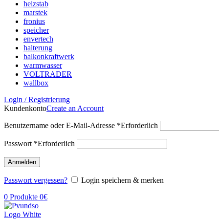
heizstab
marstek
fronius
speicher
envertech
halterung
balkonkraftwerk
warmwasser
VOLTRADER
wallbox
Login / Registrierung
Kundenkonto
Create an Account
Benutzername oder E-Mail-Adresse
*
Erforderlich
Passwort
*
Erforderlich
Anmelden
Passwort vergessen?
Login speichern & merken
0
Produkte
0
€