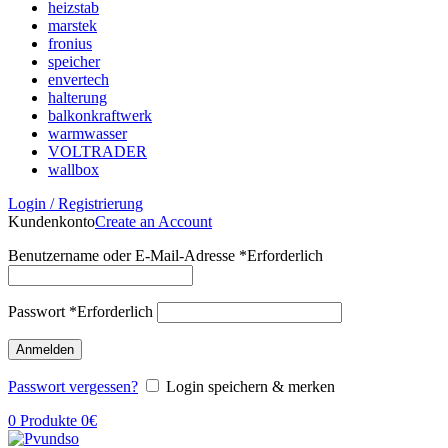
heizstab
marstek
fronius
speicher
envertech
halterung
balkonkraftwerk
warmwasser
VOLTRADER
wallbox
Login / Registrierung
Kundenkonto
Create an Account
Benutzername oder E-Mail-Adresse
*
Erforderlich
Passwort
*
Erforderlich
Anmelden
Passwort vergessen?
Login speichern & merken
0
Produkte
0
€