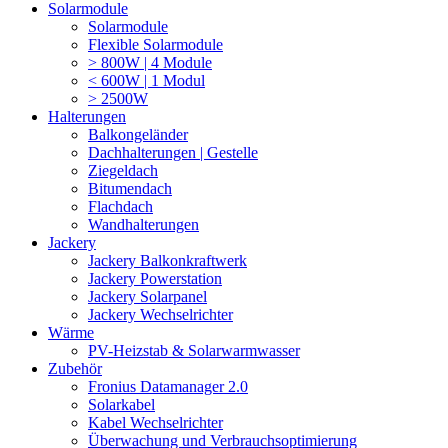
Solarmodule
Solarmodule
Flexible Solarmodule
> 800W | 4 Module
< 600W | 1 Modul
> 2500W
Halterungen
Balkongeländer
Dachhalterungen | Gestelle
Ziegeldach
Bitumendach
Flachdach
Wandhalterungen
Jackery
Jackery Balkonkraftwerk
Jackery Powerstation
Jackery Solarpanel
Jackery Wechselrichter
Wärme
PV-Heizstab & Solarwarmwasser
Zubehör
Fronius Datamanager 2.0
Solarkabel
Kabel Wechselrichter
Überwachung und Verbrauchsoptimierung