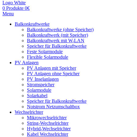
0
Produkte
0
€
Menu
Balkonkraftwerke
Balkonkraftwerke (ohne Speicher)
Balkonkraftwerk (mit Speicher)
Balkonkraftwerk mit W-LAN
Speicher für Balkonkraftwerke
Feste Solarmodule
Flexible Solarmodule
PV Anlagen
PV Anlagen mit Speicher
PV Anlagen ohne Speicher
PV Inselanlagen
Stromspeicher
Solarmodule
Solarkabel
Speicher für Balkonkraftwerke
Notstrom Netzumschaltbox
Wechselrichter
Mikrowechselrichter
String-Wechselrichter
Hybrid-Wechselrichter
Kabel Wechselrichter