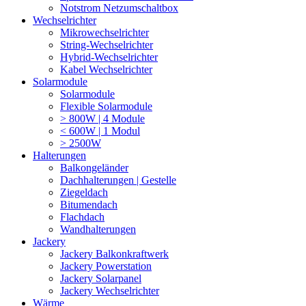
Notstrom Netzumschaltbox
Wechselrichter
Mikrowechselrichter
String-Wechselrichter
Hybrid-Wechselrichter
Kabel Wechselrichter
Solarmodule
Solarmodule
Flexible Solarmodule
> 800W | 4 Module
< 600W | 1 Modul
> 2500W
Halterungen
Balkongeländer
Dachhalterungen | Gestelle
Ziegeldach
Bitumendach
Flachdach
Wandhalterungen
Jackery
Jackery Balkonkraftwerk
Jackery Powerstation
Jackery Solarpanel
Jackery Wechselrichter
Wärme