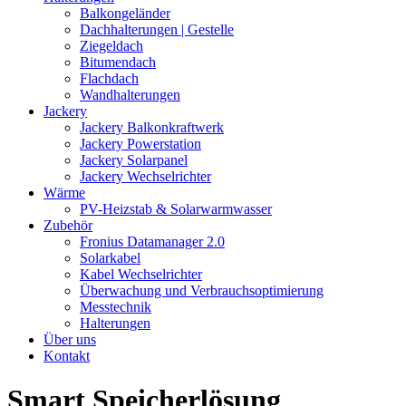
Balkongeländer
Dachhalterungen | Gestelle
Ziegeldach
Bitumendach
Flachdach
Wandhalterungen
Jackery
Jackery Balkonkraftwerk
Jackery Powerstation
Jackery Solarpanel
Jackery Wechselrichter
Wärme
PV-Heizstab & Solarwarmwasser
Zubehör
Fronius Datamanager 2.0
Solarkabel
Kabel Wechselrichter
Überwachung und Verbrauchsoptimierung
Messtechnik
Halterungen
Über uns
Kontakt
Smart Speicherlösung