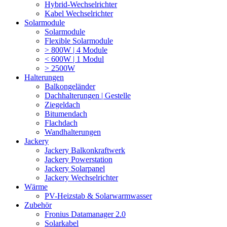
Hybrid-Wechselrichter
Kabel Wechselrichter
Solarmodule
Solarmodule
Flexible Solarmodule
> 800W | 4 Module
< 600W | 1 Modul
> 2500W
Halterungen
Balkongeländer
Dachhalterungen | Gestelle
Ziegeldach
Bitumendach
Flachdach
Wandhalterungen
Jackery
Jackery Balkonkraftwerk
Jackery Powerstation
Jackery Solarpanel
Jackery Wechselrichter
Wärme
PV-Heizstab & Solarwarmwasser
Zubehör
Fronius Datamanager 2.0
Solarkabel