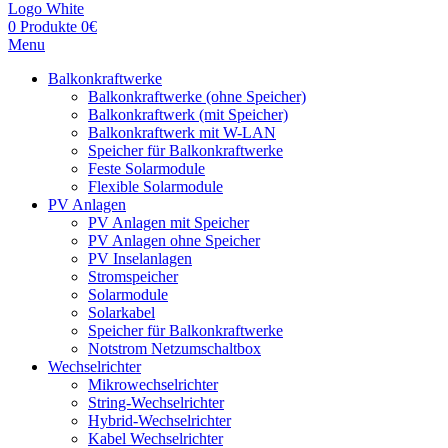
0
Produkte
0
€
Menu
Balkonkraftwerke
Balkonkraftwerke (ohne Speicher)
Balkonkraftwerk (mit Speicher)
Balkonkraftwerk mit W-LAN
Speicher für Balkonkraftwerke
Feste Solarmodule
Flexible Solarmodule
PV Anlagen
PV Anlagen mit Speicher
PV Anlagen ohne Speicher
PV Inselanlagen
Stromspeicher
Solarmodule
Solarkabel
Speicher für Balkonkraftwerke
Notstrom Netzumschaltbox
Wechselrichter
Mikrowechselrichter
String-Wechselrichter
Hybrid-Wechselrichter
Kabel Wechselrichter