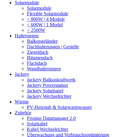
Solarmodule
Solarmodule
Flexible Solarmodule
> 800W | 4 Module
< 600W | 1 Modul
> 2500W
Halterungen
Balkongeländer
Dachhalterungen | Gestelle
Ziegeldach
Bitumendach
Flachdach
Wandhalterungen
Jackery
Jackery Balkonkraftwerk
Jackery Powerstation
Jackery Solarpanel
Jackery Wechselrichter
Wärme
PV-Heizstab & Solarwarmwasser
Zubehör
Fronius Datamanager 2.0
Solarkabel
Kabel Wechselrichter
Überwachung und Verbrauchsoptimierung