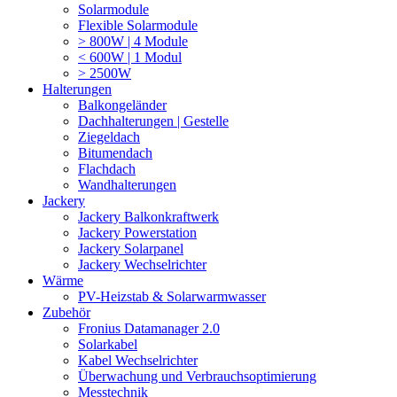
Solarmodule
Flexible Solarmodule
> 800W | 4 Module
< 600W | 1 Modul
> 2500W
Halterungen
Balkongeländer
Dachhalterungen | Gestelle
Ziegeldach
Bitumendach
Flachdach
Wandhalterungen
Jackery
Jackery Balkonkraftwerk
Jackery Powerstation
Jackery Solarpanel
Jackery Wechselrichter
Wärme
PV-Heizstab & Solarwarmwasser
Zubehör
Fronius Datamanager 2.0
Solarkabel
Kabel Wechselrichter
Überwachung und Verbrauchsoptimierung
Messtechnik