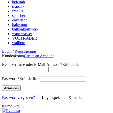
heizstab
marstek
fronius
speicher
envertech
halterung
balkonkraftwerk
warmwasser
VOLTRADER
wallbox
Login / Registrierung
Kundenkonto
Create an Account
Benutzername oder E-Mail-Adresse
*
Erforderlich
Passwort
*
Erforderlich
Anmelden
Passwort vergessen?
Login speichern & merken
0
Produkte
0
€