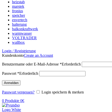
heizstab
marstek
fronius
speicher
envertech
halterung
balkonkraftwerk
warmwasser
VOLTRADER
wallbox
Login / Registrierung
Kundenkonto
Create an Account
Benutzername oder E-Mail-Adresse
*
Erforderlich
Passwort
*
Erforderlich
Anmelden
Passwort vergessen?
Login speichern & merken
0
Produkte
0
€