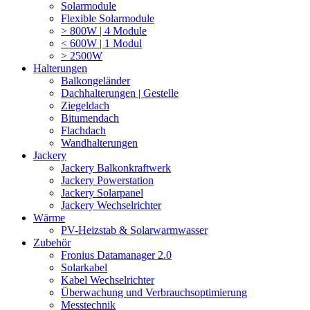
Solarmodule
Flexible Solarmodule
> 800W | 4 Module
< 600W | 1 Modul
> 2500W
Halterungen
Balkongeländer
Dachhalterungen | Gestelle
Ziegeldach
Bitumendach
Flachdach
Wandhalterungen
Jackery
Jackery Balkonkraftwerk
Jackery Powerstation
Jackery Solarpanel
Jackery Wechselrichter
Wärme
PV-Heizstab & Solarwarmwasser
Zubehör
Fronius Datamanager 2.0
Solarkabel
Kabel Wechselrichter
Überwachung und Verbrauchsoptimierung
Messtechnik