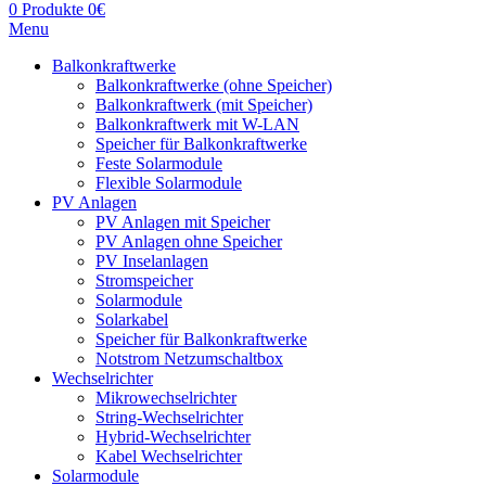
0
Produkte
0
€
Menu
Balkonkraftwerke
Balkonkraftwerke (ohne Speicher)
Balkonkraftwerk (mit Speicher)
Balkonkraftwerk mit W-LAN
Speicher für Balkonkraftwerke
Feste Solarmodule
Flexible Solarmodule
PV Anlagen
PV Anlagen mit Speicher
PV Anlagen ohne Speicher
PV Inselanlagen
Stromspeicher
Solarmodule
Solarkabel
Speicher für Balkonkraftwerke
Notstrom Netzumschaltbox
Wechselrichter
Mikrowechselrichter
String-Wechselrichter
Hybrid-Wechselrichter
Kabel Wechselrichter
Solarmodule