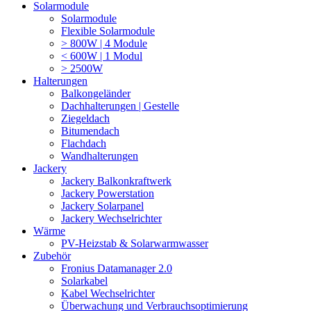
Solarmodule
Solarmodule
Flexible Solarmodule
> 800W | 4 Module
< 600W | 1 Modul
> 2500W
Halterungen
Balkongeländer
Dachhalterungen | Gestelle
Ziegeldach
Bitumendach
Flachdach
Wandhalterungen
Jackery
Jackery Balkonkraftwerk
Jackery Powerstation
Jackery Solarpanel
Jackery Wechselrichter
Wärme
PV-Heizstab & Solarwarmwasser
Zubehör
Fronius Datamanager 2.0
Solarkabel
Kabel Wechselrichter
Überwachung und Verbrauchsoptimierung