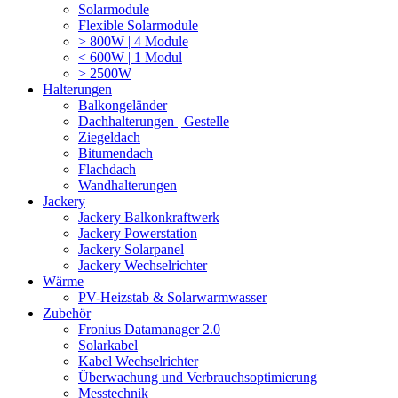
Solarmodule
Flexible Solarmodule
> 800W | 4 Module
< 600W | 1 Modul
> 2500W
Halterungen
Balkongeländer
Dachhalterungen | Gestelle
Ziegeldach
Bitumendach
Flachdach
Wandhalterungen
Jackery
Jackery Balkonkraftwerk
Jackery Powerstation
Jackery Solarpanel
Jackery Wechselrichter
Wärme
PV-Heizstab & Solarwarmwasser
Zubehör
Fronius Datamanager 2.0
Solarkabel
Kabel Wechselrichter
Überwachung und Verbrauchsoptimierung
Messtechnik