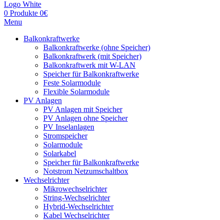
0
Produkte
0
€
Menu
Balkonkraftwerke
Balkonkraftwerke (ohne Speicher)
Balkonkraftwerk (mit Speicher)
Balkonkraftwerk mit W-LAN
Speicher für Balkonkraftwerke
Feste Solarmodule
Flexible Solarmodule
PV Anlagen
PV Anlagen mit Speicher
PV Anlagen ohne Speicher
PV Inselanlagen
Stromspeicher
Solarmodule
Solarkabel
Speicher für Balkonkraftwerke
Notstrom Netzumschaltbox
Wechselrichter
Mikrowechselrichter
String-Wechselrichter
Hybrid-Wechselrichter
Kabel Wechselrichter