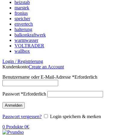
heizstab
marstek
fronius
speicher
envertech
halterung
balkonkraftwerk
warmwasser
VOLTRADER
wallbox
Login / Registrierung
Kundenkonto
Create an Account
Benutzername oder E-Mail-Adresse
*
Erforderlich
Passwort
*
Erforderlich
Anmelden
Passwort vergessen?
Login speichern & merken
0
Produkte
0
€