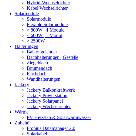
Hybrid-Wechselrichter
Kabel Wechselrichter
Solarmodule
Solarmodule
Flexible Solarmodule
> 800W | 4 Module
< 600W | 1 Modul
> 2500W
Halterungen
Balkongeländer
Dachhalterungen | Gestelle
Ziegeldach
Bitumendach
Flachdach
Wandhalterungen
Jackery
Jackery Balkonkraftwerk
Jackery Powerstation
Jackery Solarpanel
Jackery Wechselrichter
Wärme
PV-Heizstab & Solarwarmwasser
Zubehör
Fronius Datamanager 2.0
Solarkabel