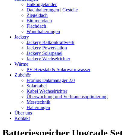
Balkongeländer
Dachhalterungen | Gestelle
Ziegeldach
Bitumendach
Flachdach
Wandhalterungen
Jackery
Jackery Balkonkraftwerk
Jackery Powerstation
Jackery Solarpanel
Jackery Wechselrichter
Wärme
PV-Heizstab & Solarwarmwasser
Zubehör
Fronius Datamanager 2.0
Solarkabel
Kabel Wechselrichter
Überwachung und Verbrauchsoptimierung
Messtechnik
Halterungen
Über uns
Kontakt
Batteriespeicher Upgrade Set