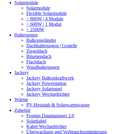
Solarmodule
Solarmodule
Flexible Solarmodule
> 800W | 4 Module
< 600W | 1 Modul
> 2500W
Halterungen
Balkongeländer
Dachhalterungen | Gestelle
Ziegeldach
Bitumendach
Flachdach
Wandhalterungen
Jackery
Jackery Balkonkraftwerk
Jackery Powerstation
Jackery Solarpanel
Jackery Wechselrichter
Wärme
PV-Heizstab & Solarwarmwasser
Zubehör
Fronius Datamanager 2.0
Solarkabel
Kabel Wechselrichter
Überwachung und Verbrauchsoptimierung