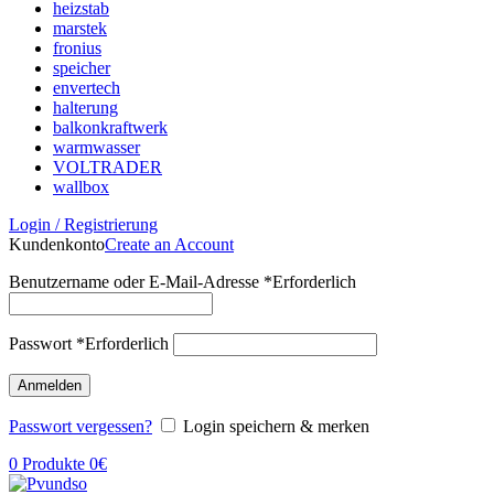
heizstab
marstek
fronius
speicher
envertech
halterung
balkonkraftwerk
warmwasser
VOLTRADER
wallbox
Login / Registrierung
Kundenkonto
Create an Account
Benutzername oder E-Mail-Adresse
*
Erforderlich
Passwort
*
Erforderlich
Anmelden
Passwort vergessen?
Login speichern & merken
0
Produkte
0
€