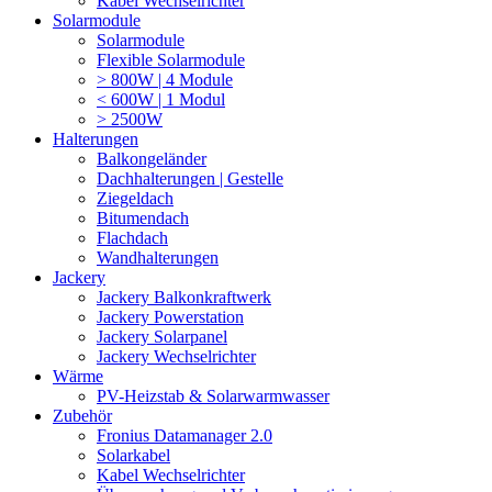
Kabel Wechselrichter
Solarmodule
Solarmodule
Flexible Solarmodule
> 800W | 4 Module
< 600W | 1 Modul
> 2500W
Halterungen
Balkongeländer
Dachhalterungen | Gestelle
Ziegeldach
Bitumendach
Flachdach
Wandhalterungen
Jackery
Jackery Balkonkraftwerk
Jackery Powerstation
Jackery Solarpanel
Jackery Wechselrichter
Wärme
PV-Heizstab & Solarwarmwasser
Zubehör
Fronius Datamanager 2.0
Solarkabel
Kabel Wechselrichter