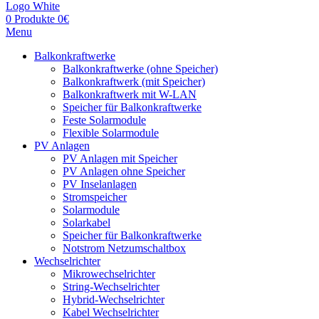
0
Produkte
0
€
Menu
Balkonkraftwerke
Balkonkraftwerke (ohne Speicher)
Balkonkraftwerk (mit Speicher)
Balkonkraftwerk mit W-LAN
Speicher für Balkonkraftwerke
Feste Solarmodule
Flexible Solarmodule
PV Anlagen
PV Anlagen mit Speicher
PV Anlagen ohne Speicher
PV Inselanlagen
Stromspeicher
Solarmodule
Solarkabel
Speicher für Balkonkraftwerke
Notstrom Netzumschaltbox
Wechselrichter
Mikrowechselrichter
String-Wechselrichter
Hybrid-Wechselrichter
Kabel Wechselrichter