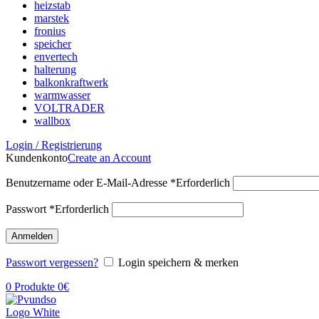
heizstab
marstek
fronius
speicher
envertech
halterung
balkonkraftwerk
warmwasser
VOLTRADER
wallbox
Login / Registrierung
Kundenkonto
Create an Account
Benutzername oder E-Mail-Adresse
*
Erforderlich
Passwort
*
Erforderlich
Anmelden
Passwort vergessen?
Login speichern & merken
0
Produkte
0
€