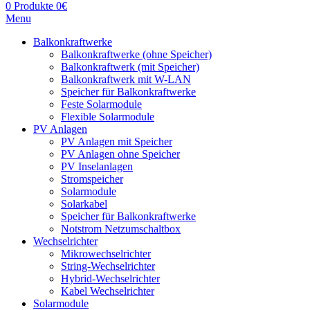
0
Produkte
0
€
Menu
Balkonkraftwerke
Balkonkraftwerke (ohne Speicher)
Balkonkraftwerk (mit Speicher)
Balkonkraftwerk mit W-LAN
Speicher für Balkonkraftwerke
Feste Solarmodule
Flexible Solarmodule
PV Anlagen
PV Anlagen mit Speicher
PV Anlagen ohne Speicher
PV Inselanlagen
Stromspeicher
Solarmodule
Solarkabel
Speicher für Balkonkraftwerke
Notstrom Netzumschaltbox
Wechselrichter
Mikrowechselrichter
String-Wechselrichter
Hybrid-Wechselrichter
Kabel Wechselrichter
Solarmodule