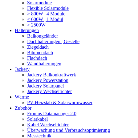
Solarmodule
Flexible Solarmodule
> 800W | 4 Module
< 600W | 1 Modul
> 2500W
Halterungen
Balkongeländer
Dachhalterungen | Gestelle
Ziegeldach
Bitumendach
Flachdach
Wandhalterungen
Jackery
Jackery Balkonkraftwerk
Jackery Powerstation
Jackery Solarpanel
Jackery Wechselrichter
Wärme
PV-Heizstab & Solarwarmwasser
Zubehör
Fronius Datamanager 2.0
Solarkabel
Kabel Wechselrichter
Überwachung und Verbrauchsoptimierung
Messtechnik