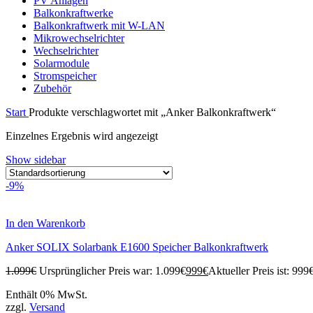
PV Anlagen
Balkonkraftwerke
Balkonkraftwerk mit W-LAN
Mikrowechselrichter
Wechselrichter
Solarmodule
Stromspeicher
Zubehör
Start
Produkte verschlagwortet mit „Anker Balkonkraftwerk“
Einzelnes Ergebnis wird angezeigt
Show sidebar
-9%
In den Warenkorb
Anker SOLIX Solarbank E1600 Speicher Balkonkraftwerk
1.099
€
Ursprünglicher Preis war: 1.099€
999
€
Aktueller Preis ist: 999€
Enthält 0% MwSt.
zzgl.
Versand