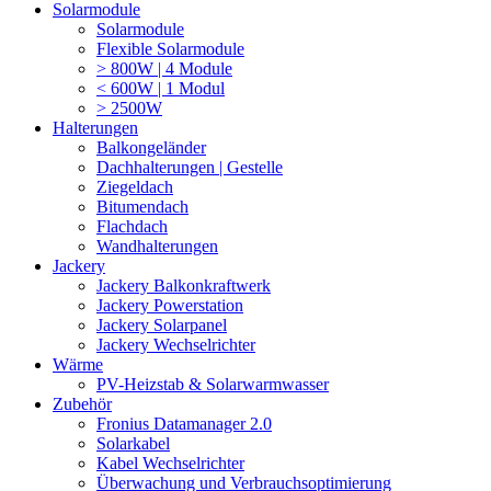
Solarmodule
Solarmodule
Flexible Solarmodule
> 800W | 4 Module
< 600W | 1 Modul
> 2500W
Halterungen
Balkongeländer
Dachhalterungen | Gestelle
Ziegeldach
Bitumendach
Flachdach
Wandhalterungen
Jackery
Jackery Balkonkraftwerk
Jackery Powerstation
Jackery Solarpanel
Jackery Wechselrichter
Wärme
PV-Heizstab & Solarwarmwasser
Zubehör
Fronius Datamanager 2.0
Solarkabel
Kabel Wechselrichter
Überwachung und Verbrauchsoptimierung