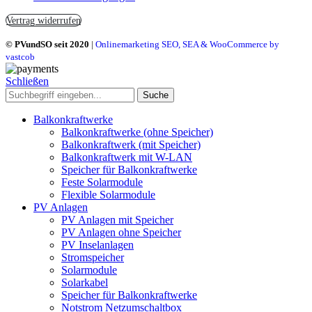
Vertrag widerrufen
© PVundSO seit 2020
|
Onlinemarketing SEO, SEA & WooCommerce by
vastcob
Schließen
Suche
Balkonkraftwerke
Balkonkraftwerke (ohne Speicher)
Balkonkraftwerk (mit Speicher)
Balkonkraftwerk mit W-LAN
Speicher für Balkonkraftwerke
Feste Solarmodule
Flexible Solarmodule
PV Anlagen
PV Anlagen mit Speicher
PV Anlagen ohne Speicher
PV Inselanlagen
Stromspeicher
Solarmodule
Solarkabel
Speicher für Balkonkraftwerke
Notstrom Netzumschaltbox