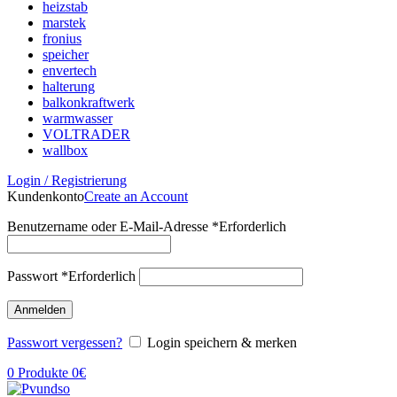
heizstab
marstek
fronius
speicher
envertech
halterung
balkonkraftwerk
warmwasser
VOLTRADER
wallbox
Login / Registrierung
Kundenkonto
Create an Account
Benutzername oder E-Mail-Adresse
*
Erforderlich
Passwort
*
Erforderlich
Anmelden
Passwort vergessen?
Login speichern & merken
0
Produkte
0
€