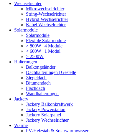
Wechselrichter
Mikrowechselrichter
String-Wechselrichter
Hybrid-Wechselrichter
Kabel Wechselrichter
Solarmodule
Solarmodule
Flexible Solarmodule
> 800W | 4 Module
< 600W | 1 Modul
> 2500W
Halterungen
Balkongeländer
Dachhalterungen | Gestelle
Ziegeldach
Bitumendach
Flachdach
Wandhalterungen
Jackery
Jackery Balkonkraftwerk
Jackery Powerstation
Jackery Solarpanel
Jackery Wechselrichter
Wärme
PV-Heizstab & Solarwarmwasser