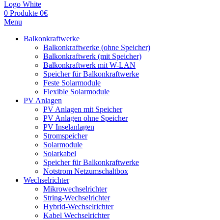
0
Produkte
0
€
Menu
Balkonkraftwerke
Balkonkraftwerke (ohne Speicher)
Balkonkraftwerk (mit Speicher)
Balkonkraftwerk mit W-LAN
Speicher für Balkonkraftwerke
Feste Solarmodule
Flexible Solarmodule
PV Anlagen
PV Anlagen mit Speicher
PV Anlagen ohne Speicher
PV Inselanlagen
Stromspeicher
Solarmodule
Solarkabel
Speicher für Balkonkraftwerke
Notstrom Netzumschaltbox
Wechselrichter
Mikrowechselrichter
String-Wechselrichter
Hybrid-Wechselrichter
Kabel Wechselrichter