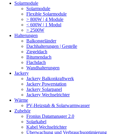
Solarmodule
Solarmodule
Flexible Solarmodule
> 800W | 4 Module
< 600W | 1 Modul
> 2500W
Halterungen
Balkongeländer
Dachhalterungen | Gestelle
Ziegeldach
Bitumendach
Flachdach
Wandhalterungen
Jackery
Jackery Balkonkraftwerk
Jackery Powerstation
Jackery Solarpanel
Jackery Wechselrichter
Wärme
PV-Heizstab & Solarwarmwasser
Zubehör
Fronius Datamanager 2.0
Solarkabel
Kabel Wechselrichter
Überwachung und Verbrauchsoptimierung