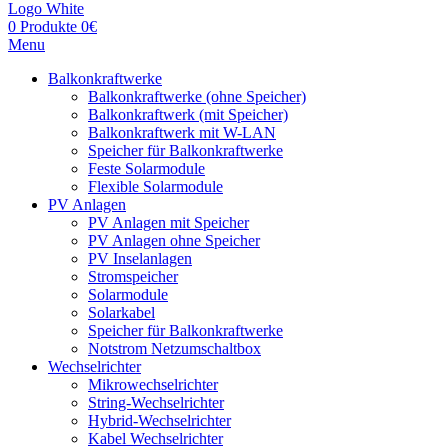
0
Produkte
0
€
Menu
Balkonkraftwerke
Balkonkraftwerke (ohne Speicher)
Balkonkraftwerk (mit Speicher)
Balkonkraftwerk mit W-LAN
Speicher für Balkonkraftwerke
Feste Solarmodule
Flexible Solarmodule
PV Anlagen
PV Anlagen mit Speicher
PV Anlagen ohne Speicher
PV Inselanlagen
Stromspeicher
Solarmodule
Solarkabel
Speicher für Balkonkraftwerke
Notstrom Netzumschaltbox
Wechselrichter
Mikrowechselrichter
String-Wechselrichter
Hybrid-Wechselrichter
Kabel Wechselrichter