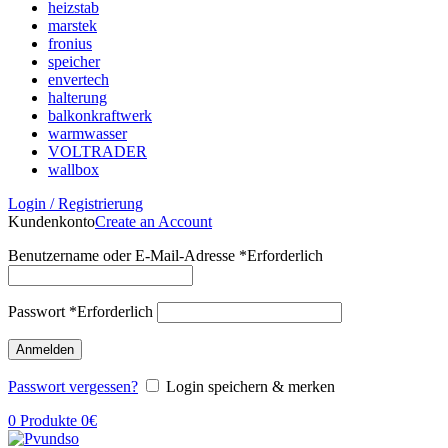
heizstab
marstek
fronius
speicher
envertech
halterung
balkonkraftwerk
warmwasser
VOLTRADER
wallbox
Login / Registrierung
Kundenkonto
Create an Account
Benutzername oder E-Mail-Adresse
*
Erforderlich
Passwort
*
Erforderlich
Anmelden
Passwort vergessen?
Login speichern & merken
0
Produkte
0
€