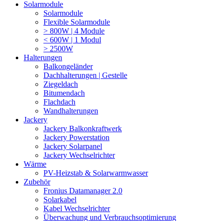
Solarmodule
Solarmodule
Flexible Solarmodule
> 800W | 4 Module
< 600W | 1 Modul
> 2500W
Halterungen
Balkongeländer
Dachhalterungen | Gestelle
Ziegeldach
Bitumendach
Flachdach
Wandhalterungen
Jackery
Jackery Balkonkraftwerk
Jackery Powerstation
Jackery Solarpanel
Jackery Wechselrichter
Wärme
PV-Heizstab & Solarwarmwasser
Zubehör
Fronius Datamanager 2.0
Solarkabel
Kabel Wechselrichter
Überwachung und Verbrauchsoptimierung