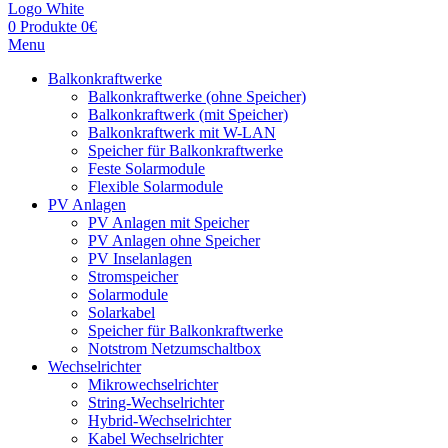
0
Produkte
0
€
Menu
Balkonkraftwerke
Balkonkraftwerke (ohne Speicher)
Balkonkraftwerk (mit Speicher)
Balkonkraftwerk mit W-LAN
Speicher für Balkonkraftwerke
Feste Solarmodule
Flexible Solarmodule
PV Anlagen
PV Anlagen mit Speicher
PV Anlagen ohne Speicher
PV Inselanlagen
Stromspeicher
Solarmodule
Solarkabel
Speicher für Balkonkraftwerke
Notstrom Netzumschaltbox
Wechselrichter
Mikrowechselrichter
String-Wechselrichter
Hybrid-Wechselrichter
Kabel Wechselrichter