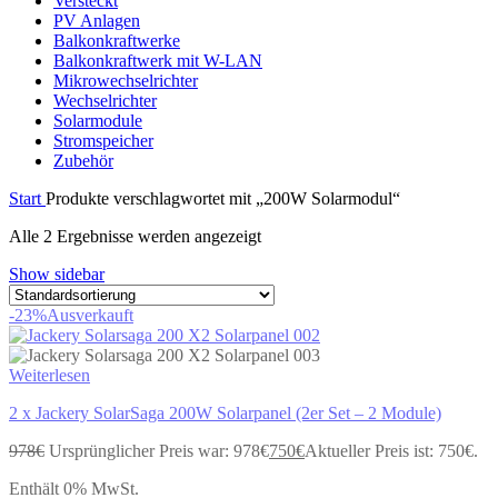
Versteckt
PV Anlagen
Balkonkraftwerke
Balkonkraftwerk mit W-LAN
Mikrowechselrichter
Wechselrichter
Solarmodule
Stromspeicher
Zubehör
Start
Produkte verschlagwortet mit „200W Solarmodul“
Alle 2 Ergebnisse werden angezeigt
Show sidebar
-23%
Ausverkauft
Weiterlesen
2 x Jackery SolarSaga 200W Solarpanel (2er Set – 2 Module)
978
€
Ursprünglicher Preis war: 978€
750
€
Aktueller Preis ist: 750€.
Enthält 0% MwSt.