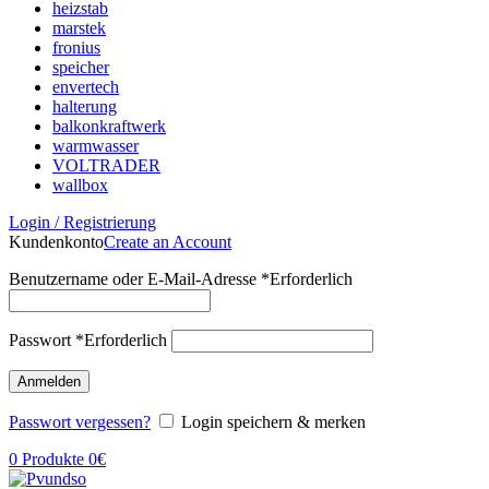
heizstab
marstek
fronius
speicher
envertech
halterung
balkonkraftwerk
warmwasser
VOLTRADER
wallbox
Login / Registrierung
Kundenkonto
Create an Account
Benutzername oder E-Mail-Adresse
*
Erforderlich
Passwort
*
Erforderlich
Anmelden
Passwort vergessen?
Login speichern & merken
0
Produkte
0
€