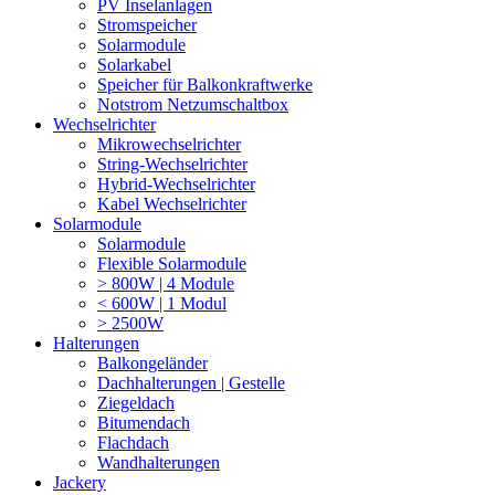
PV Inselanlagen
Stromspeicher
Solarmodule
Solarkabel
Speicher für Balkonkraftwerke
Notstrom Netzumschaltbox
Wechselrichter
Mikrowechselrichter
String-Wechselrichter
Hybrid-Wechselrichter
Kabel Wechselrichter
Solarmodule
Solarmodule
Flexible Solarmodule
> 800W | 4 Module
< 600W | 1 Modul
> 2500W
Halterungen
Balkongeländer
Dachhalterungen | Gestelle
Ziegeldach
Bitumendach
Flachdach
Wandhalterungen
Jackery