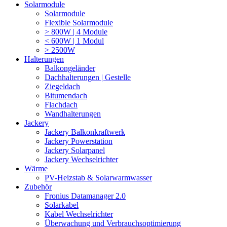
Solarmodule
Solarmodule
Flexible Solarmodule
> 800W | 4 Module
< 600W | 1 Modul
> 2500W
Halterungen
Balkongeländer
Dachhalterungen | Gestelle
Ziegeldach
Bitumendach
Flachdach
Wandhalterungen
Jackery
Jackery Balkonkraftwerk
Jackery Powerstation
Jackery Solarpanel
Jackery Wechselrichter
Wärme
PV-Heizstab & Solarwarmwasser
Zubehör
Fronius Datamanager 2.0
Solarkabel
Kabel Wechselrichter
Überwachung und Verbrauchsoptimierung