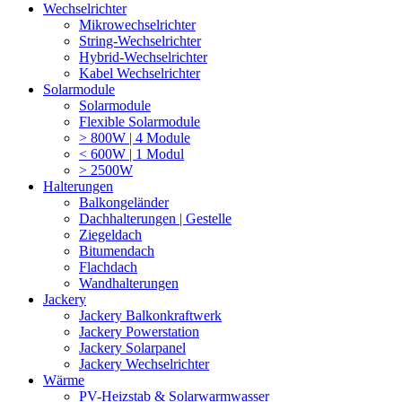
Wechselrichter
Mikrowechselrichter
String-Wechselrichter
Hybrid-Wechselrichter
Kabel Wechselrichter
Solarmodule
Solarmodule
Flexible Solarmodule
> 800W | 4 Module
< 600W | 1 Modul
> 2500W
Halterungen
Balkongeländer
Dachhalterungen | Gestelle
Ziegeldach
Bitumendach
Flachdach
Wandhalterungen
Jackery
Jackery Balkonkraftwerk
Jackery Powerstation
Jackery Solarpanel
Jackery Wechselrichter
Wärme
PV-Heizstab & Solarwarmwasser