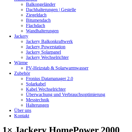
Balkongeländer
Dachhalterungen | Gestelle
Ziegeldach
Bitumendach
Flachdach
Wandhalterungen
Jackery
Jackery Balkonkraftwerk
Jackery Powerstation
Jackery Solarpanel
Jackery Wechselrichter
Wärme
PV-Heizstab & Solarwarmwasser
Zubehör
Fronius Datamanager 2.0
Solarkabel
Kabel Wechselrichter
Überwachung und Verbrauchsoptimierung
Messtechnik
Halterungen
Über uns
Kontakt
1× Jackery HomePower 2000