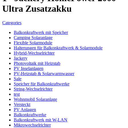
Ultra Zusatzakku
Categories
Balkonkraftwerk mit Speicher
Camping Solaranlage
Flexible Solarmodule
Halterungen für Balkonkraftwerk & Solarmodule
Hybrid-Wechselrichter
Jackery
Photovoltaik mit Heizstab
PV Inselanlagen
PV-Heizstab & Solarwarmwasser
Sale
Speicher für Balkonkraftwerke
String-Wechselrichter
test
Wohnmobil Solaranlage
Versteckt
PV Anlagen
Balkonkraftwerke
Balkonkraftwerk mit W-LAN
Mikrowechselrichter