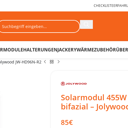
CHECKLISTE
ERFAHR
ARMODULE
HALTERUNGEN
JACKERY
WÄRME
ZUBEHÖR
ÜBER
 Jolywood JW-HD96N-R2
Solarmodul 455W 
bifazial – Jolywo
85
€