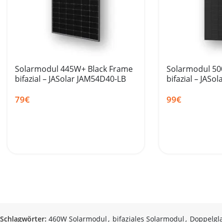
Solarmodul 445W+ Black Frame
Solarmodul 500
bifazial – JASolar JAM54D40-LB
bifazial – JASo
79
€
99
€
Schlagwörter:
460W Solarmodul
,
bifaziales Solarmodul
,
Doppelgl