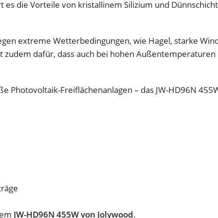
 es die Vorteile von kristallinem Silizium und Dünnschic
gegen extreme Wetterbedingungen, wie Hagel, starke Win
t zudem dafür, dass auch bei hohen Außentemperaturen 
roße Photovoltaik-Freiflächenanlagen – das JW-HD96N 45
träge
 dem
JW-HD96N 455W von Jolywood
.