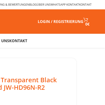
UNG & BEWERTUNGEN
BLOG
ÜBER UNS
WHATSAPP KONTAKT
KONTAKT
LOGIN / REGISTRIERUNG
0
€
 UNS
KONTAKT
Transparent Black
od JW-HD96N-R2