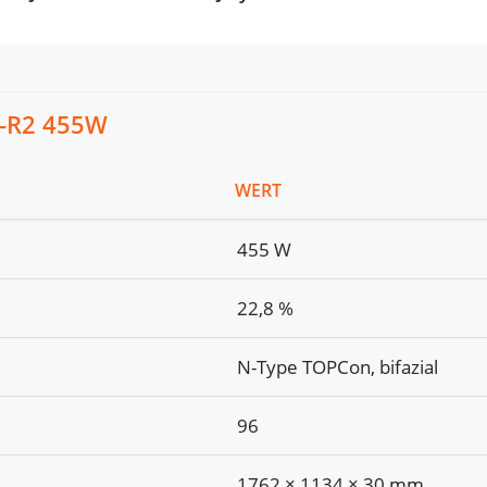
N-R2 455W
WERT
455 W
22,8 %
N-Type TOPCon, bifazial
96
1762 × 1134 × 30 mm