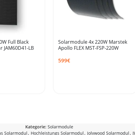
W Full Black
Solarmodule 4x 220W Marstek
lar JAM60D41-LB
Apollo FLEX MST-FSP-220W
599
€
Kategorie:
Solarmodule
as Solarmodul
,
Hochleistungs Solarmodul
,
Jolywood Solarmodul
,