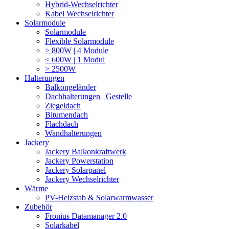
Hybrid-Wechselrichter
Kabel Wechselrichter
Solarmodule
Solarmodule
Flexible Solarmodule
> 800W | 4 Module
< 600W | 1 Modul
> 2500W
Halterungen
Balkongeländer
Dachhalterungen | Gestelle
Ziegeldach
Bitumendach
Flachdach
Wandhalterungen
Jackery
Jackery Balkonkraftwerk
Jackery Powerstation
Jackery Solarpanel
Jackery Wechselrichter
Wärme
PV-Heizstab & Solarwarmwasser
Zubehör
Fronius Datamanager 2.0
Solarkabel