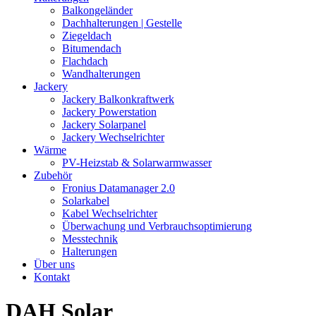
Balkongeländer
Dachhalterungen | Gestelle
Ziegeldach
Bitumendach
Flachdach
Wandhalterungen
Jackery
Jackery Balkonkraftwerk
Jackery Powerstation
Jackery Solarpanel
Jackery Wechselrichter
Wärme
PV-Heizstab & Solarwarmwasser
Zubehör
Fronius Datamanager 2.0
Solarkabel
Kabel Wechselrichter
Überwachung und Verbrauchsoptimierung
Messtechnik
Halterungen
Über uns
Kontakt
DAH Solar