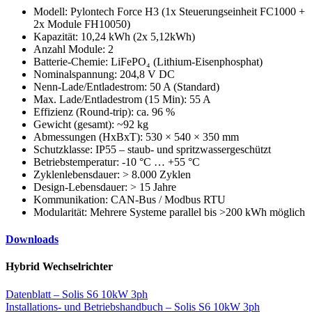
Modell: Pylontech Force H3 (1x Steuerungseinheit FC1000 +
2x Module FH10050)
Kapazität: 10,24 kWh (2x 5,12kWh)
Anzahl Module: 2
Batterie-Chemie: LiFePO₄ (Lithium-Eisenphosphat)
Nominalspannung: 204,8 V DC
Nenn-Lade/Entladestrom: 50 A (Standard)
Max. Lade/Entladestrom (15 Min): 55 A
Effizienz (Round-trip): ca. 96 %
Gewicht (gesamt): ~92 kg
Abmessungen (HxBxT): 530 × 540 × 350 mm
Schutzklasse: IP55 – staub- und spritzwassergeschützt
Betriebstemperatur: -10 °C … +55 °C
Zyklenlebensdauer: > 8.000 Zyklen
Design-Lebensdauer: > 15 Jahre
Kommunikation: CAN-Bus / Modbus RTU
Modularität: Mehrere Systeme parallel bis >200 kWh möglich
Downloads
Hybrid Wechselrichter
Datenblatt – Solis S6 10kW 3ph
Installations- und Betriebshandbuch – Solis S6 10kW 3ph