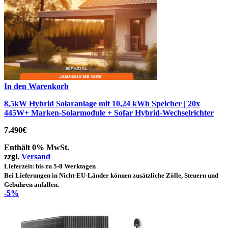
In den Warenkorb
8,5kW Hybrid Solaranlage mit 10,24 kWh Speicher | 20x
445W+ Marken-Solarmodule + Sofar Hybrid-Wechselrichter
7.490
€
Enthält 0% MwSt.
zzgl.
Versand
Lieferzeit: bis zu 5-8 Werktagen
Bei Lieferungen in Nicht-EU-Länder können zusätzliche Zölle, Steuern und
Gebühren anfallen.
-5%