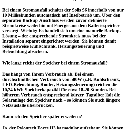
Bei einem Stromausfall schaltet der Solis S6 innerhalb von nur
10 Millisekunden automatisch auf Inselbetrieb um. Über den
separaten Backup-Anschluss werden zuvor definierte
Stromkreise weiterhin mit Energie aus dem Batteriespeicher
versorgt. Wichtig: Es handelt sich um eine manuelle Backup-
Lösung – der entsprechende Stromkreis muss bei der
Installation separat eingerichtet werden. Sie können damit
beispielsweise Kühlschrank, Heizungssteuerung und
Beleuchtung absichern.
Wie lange reicht der
Speicher
bei einem Stromausfall?
Das hängt von Ihrem Verbrauch ab. Bei einem
durchschnittlichen Verbrauch von 500W (z.B. Kühlschrank,
LED-Beleuchtung, Router, Heizungssteuerung) reichen die
10,24 kWh
Speicherkapazität
für etwa 18-20 Stunden. Bei
höherem Verbrauch entsprechend kürzer. Tagsüber lädt die
Solaranlage den
Speicher
nach – so können Sie auch längere
Netzausfälle überbrücken.
Kann ich den
Speicher
später erweitern?
Ja, der Pylontech Force H3 ist modular aufgebaut. Sie können