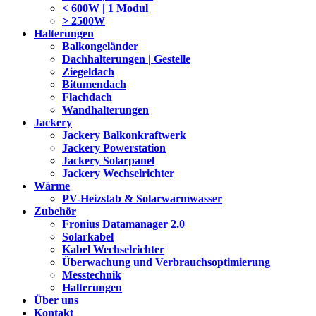
< 600W | 1 Modul
> 2500W
Halterungen
Balkongeländer
Dachhalterungen | Gestelle
Ziegeldach
Bitumendach
Flachdach
Wandhalterungen
Jackery
Jackery Balkonkraftwerk
Jackery Powerstation
Jackery Solarpanel
Jackery Wechselrichter
Wärme
PV-Heizstab & Solarwarmwasser
Zubehör
Fronius Datamanager 2.0
Solarkabel
Kabel Wechselrichter
Überwachung und Verbrauchsoptimierung
Messtechnik
Halterungen
Über uns
Kontakt