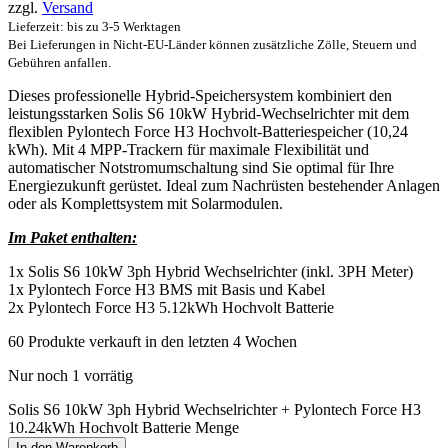
zzgl.
Versand
Lieferzeit: bis zu 3-5 Werktagen
Bei Lieferungen in Nicht-EU-Länder können zusätzliche Zölle, Steuern und
Gebühren anfallen.
Dieses professionelle Hybrid-Speichersystem kombiniert den
leistungsstarken Solis S6 10kW Hybrid-Wechselrichter mit dem
flexiblen Pylontech Force H3 Hochvolt-Batteriespeicher (10,24
kWh). Mit 4 MPP-Trackern für maximale Flexibilität und
automatischer Notstromumschaltung sind Sie optimal für Ihre
Energiezukunft gerüstet. Ideal zum Nachrüsten bestehender Anlagen
oder als Komplettsystem mit Solarmodulen.
Im Paket enthalten:
1x Solis S6 10kW 3ph Hybrid Wechselrichter (inkl. 3PH Meter)
1x Pylontech Force H3 BMS mit Basis und Kabel
2x Pylontech Force H3 5.12kWh Hochvolt Batterie
60
Produkte verkauft in den letzten 4 Wochen
Nur noch 1 vorrätig
Solis S6 10kW 3ph Hybrid Wechselrichter + Pylontech Force H3
10.24kWh Hochvolt Batterie Menge
In den Warenkorb