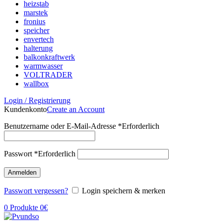
heizstab
marstek
fronius
speicher
envertech
halterung
balkonkraftwerk
warmwasser
VOLTRADER
wallbox
Login / Registrierung
Kundenkonto
Create an Account
Benutzername oder E-Mail-Adresse
*
Erforderlich
Passwort
*
Erforderlich
Anmelden
Passwort vergessen?
Login speichern & merken
0
Produkte
0
€