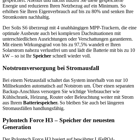
gespeichert. Abends und nachts nutzen Sie diese gespeicherte
Energie und reduzieren Ihren Netzbezug auf ein Minimum. So
erhöhen Sie Ihren Eigenverbrauch auf bis zu 80% und senken Ihre
Stromkosten nachhaltig.
Der Solis S6 überzeugt mit 4 unabhängigen MPP-Trackern, die eine
optimale Ausbeute auch bei komplexen Dachsituationen mit
unterschiedlichen Ausrichtungen oder Verschattungen garantieren.
Mit einem Wirkungsgrad von bis zu 97,5% wandelt er Ihren
Solarstrom nahezu verlustfrei um und lädt die Batterie mit bis zu 10
kW – so ist Ihr
Speicher
schnell wieder voll.
Notstromversorgung bei Stromausfall
Bei einem Netzausfall schaltet das System innerhalb von nur 10
Millisekunden automatisch auf Notstrom um. Über einen separaten
Backup-Anschluss versorgen Sie wichtige Verbraucher wie
Kühlschrank, Heizung, Router oder Beleuchtung weiter mit Strom
aus Ihrem
Batteriespeicher.
So bleiben Sie auch bei längeren
Stromausfällen handlungsfähig.
Pylontech Force H3 –
Speicher
der neuesten
Generation
Der Pylontech Force H3 basiert auf bewährter LiFePO4-