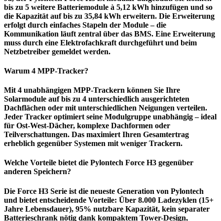
bis zu 5 weitere Batteriemodule à 5,12 kWh hinzufügen und so
die Kapazität auf bis zu 35,84 kWh erweitern. Die Erweiterung
erfolgt durch einfaches Stapeln der Module – die
Kommunikation läuft zentral über das BMS. Eine Erweiterung
muss durch eine Elektrofachkraft durchgeführt und beim
Netzbetreiber gemeldet werden.
Warum 4 MPP-Tracker?
Mit 4 unabhängigen MPP-Trackern können Sie Ihre
Solarmodule auf bis zu 4 unterschiedlich ausgerichteten
Dachflächen oder mit unterschiedlichen Neigungen verteilen.
Jeder Tracker optimiert seine Modulgruppe unabhängig – ideal
für Ost-West-Dächer, komplexe Dachformen oder
Teilverschattungen. Das maximiert Ihren Gesamtertrag
erheblich gegenüber Systemen mit weniger Trackern.
Welche Vorteile bietet die Pylontech Force H3 gegenüber
anderen
Speichern
?
Die Force H3 Serie ist die neueste Generation von Pylontech
und bietet entscheidende Vorteile: Über 8.000 Ladezyklen (15+
Jahre Lebensdauer), 95% nutzbare Kapazität, kein separater
Batterieschrank nötig dank kompaktem Tower-Design,