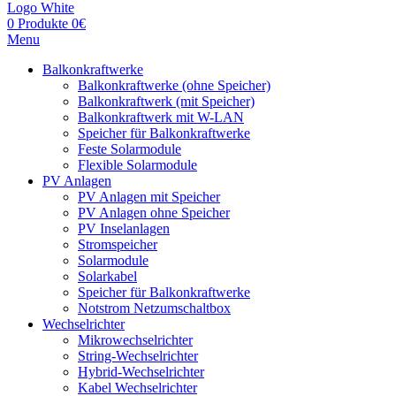
0
Produkte
0
€
Menu
Balkonkraftwerke
Balkonkraftwerke (ohne Speicher)
Balkonkraftwerk (mit Speicher)
Balkonkraftwerk mit W-LAN
Speicher für Balkonkraftwerke
Feste Solarmodule
Flexible Solarmodule
PV Anlagen
PV Anlagen mit Speicher
PV Anlagen ohne Speicher
PV Inselanlagen
Stromspeicher
Solarmodule
Solarkabel
Speicher für Balkonkraftwerke
Notstrom Netzumschaltbox
Wechselrichter
Mikrowechselrichter
String-Wechselrichter
Hybrid-Wechselrichter
Kabel Wechselrichter