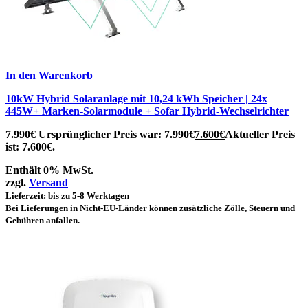
In den Warenkorb
10kW Hybrid Solaranlage mit 10,24 kWh Speicher | 24x
445W+ Marken-Solarmodule + Sofar Hybrid-Wechselrichter
7.990
€
Ursprünglicher Preis war: 7.990€
7.600
€
Aktueller Preis
ist: 7.600€.
Enthält 0% MwSt.
zzgl.
Versand
Lieferzeit: bis zu 5-8 Werktagen
Bei Lieferungen in Nicht-EU-Länder können zusätzliche Zölle, Steuern und
Gebühren anfallen.