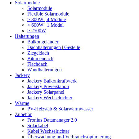
Solarmodule
Solarmodule
Flexible Solarmodule
> 800W | 4 Module
< 600W | 1 Modul
> 2500W
Halterungen
Balkongeländer
Dachhalterungen | Gestelle
Ziegeldach
Bitumendach
Flachdach
Wandhalterungen
Jackery
Jackery Balkonkraftwerk
Jackery Powerstation
Jackery Solarpanel
Jackery Wechselrichter
Wärme
PV-Heizstab & Solarwarmwasser
Zubehör
Fronius Datamanager 2.0
Solarkabel
Kabel Wechselrichter
Überwachung und Verbrauchsoptimierung