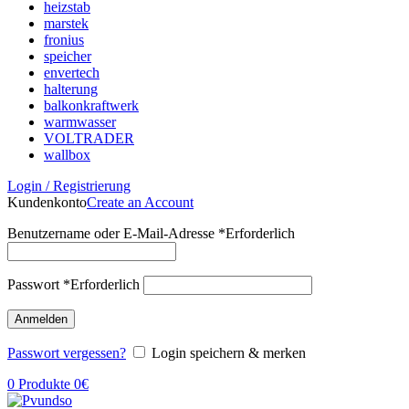
heizstab
marstek
fronius
speicher
envertech
halterung
balkonkraftwerk
warmwasser
VOLTRADER
wallbox
Login / Registrierung
Kundenkonto
Create an Account
Benutzername oder E-Mail-Adresse
*
Erforderlich
Passwort
*
Erforderlich
Anmelden
Passwort vergessen?
Login speichern & merken
0
Produkte
0
€