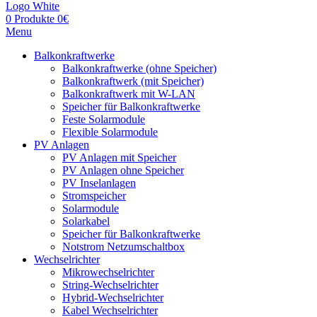
0
Produkte
0
€
Menu
Balkonkraftwerke
Balkonkraftwerke (ohne Speicher)
Balkonkraftwerk (mit Speicher)
Balkonkraftwerk mit W-LAN
Speicher für Balkonkraftwerke
Feste Solarmodule
Flexible Solarmodule
PV Anlagen
PV Anlagen mit Speicher
PV Anlagen ohne Speicher
PV Inselanlagen
Stromspeicher
Solarmodule
Solarkabel
Speicher für Balkonkraftwerke
Notstrom Netzumschaltbox
Wechselrichter
Mikrowechselrichter
String-Wechselrichter
Hybrid-Wechselrichter
Kabel Wechselrichter