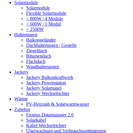
Solarmodule
Solarmodule
Flexible Solarmodule
> 800W | 4 Module
< 600W | 1 Modul
> 2500W
Halterungen
Balkongeländer
Dachhalterungen | Gestelle
Ziegeldach
Bitumendach
Flachdach
Wandhalterungen
Jackery
Jackery Balkonkraftwerk
Jackery Powerstation
Jackery Solarpanel
Jackery Wechselrichter
Wärme
PV-Heizstab & Solarwarmwasser
Zubehör
Fronius Datamanager 2.0
Solarkabel
Kabel Wechselrichter
Überwachung und Verbrauchsoptimierung