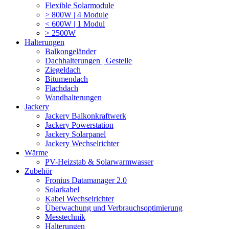
Flexible Solarmodule
> 800W | 4 Module
< 600W | 1 Modul
> 2500W
Halterungen
Balkongeländer
Dachhalterungen | Gestelle
Ziegeldach
Bitumendach
Flachdach
Wandhalterungen
Jackery
Jackery Balkonkraftwerk
Jackery Powerstation
Jackery Solarpanel
Jackery Wechselrichter
Wärme
PV-Heizstab & Solarwarmwasser
Zubehör
Fronius Datamanager 2.0
Solarkabel
Kabel Wechselrichter
Überwachung und Verbrauchsoptimierung
Messtechnik
Halterungen