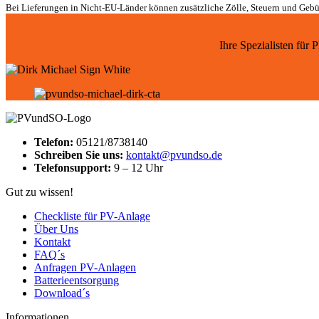
Bei Lieferungen in Nicht-EU-Länder können zusätzliche Zölle, Steuern und Gebü
Ihre Spezialisten für
Telefon:
05121/8738140
Schreiben Sie uns:
kontakt@pvundso.de
Telefonsupport:
9 – 12 Uhr
Gut zu wissen!
Checkliste für PV-Anlage
Über Uns
Kontakt
FAQ´s
Anfragen PV-Anlagen
Batterieentsorgung
Download´s
Informationen