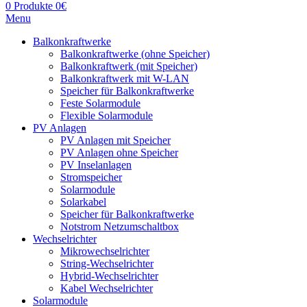
0
Produkte
0
€
Menu
Balkonkraftwerke
Balkonkraftwerke (ohne Speicher)
Balkonkraftwerk (mit Speicher)
Balkonkraftwerk mit W-LAN
Speicher für Balkonkraftwerke
Feste Solarmodule
Flexible Solarmodule
PV Anlagen
PV Anlagen mit Speicher
PV Anlagen ohne Speicher
PV Inselanlagen
Stromspeicher
Solarmodule
Solarkabel
Speicher für Balkonkraftwerke
Notstrom Netzumschaltbox
Wechselrichter
Mikrowechselrichter
String-Wechselrichter
Hybrid-Wechselrichter
Kabel Wechselrichter
Solarmodule