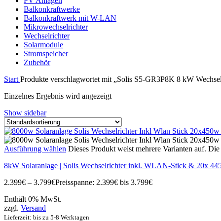
PV Anlagen
Balkonkraftwerke
Balkonkraftwerk mit W-LAN
Mikrowechselrichter
Wechselrichter
Solarmodule
Stromspeicher
Zubehör
Start
Produkte verschlagwortet mit „Solis S5-GR3P8K 8 kW Wechsel
Einzelnes Ergebnis wird angezeigt
Show sidebar
Ausführung wählen
Dieses Produkt weist mehrere Varianten auf. Di
8kW Solaranlage | Solis Wechselrichter inkl. WLAN-Stick & 20x 
2.399
€
–
3.799
€
Preisspanne: 2.399€ bis 3.799€
Enthält 0% MwSt.
zzgl.
Versand
Lieferzeit: bis zu 5-8 Werktagen