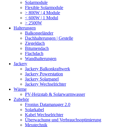
Solarmodule
Flexible Solarmodule
> 800W | 4 Module
< 600W | 1 Modul
> 2500W
Halterungen
Balkongeländer
Dachhalterungen | Gestelle
Ziegeldach
Bitumendach
Flachdach
Wandhalterungen
Jackery
Jackery Balkonkraftwerk
Jackery Powerstation
Jackery Solarpanel
Jackery Wechselrichter
Wärme
PV-Heizstab & Solarwarmwasser
Zubehör
Fronius Datamanager 2.0
Solarkabel
Kabel Wechselrichter
Überwachung und Verbrauchsoptimierung
Messtechnik