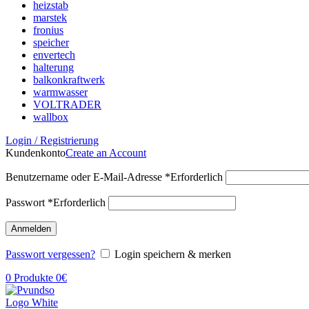
heizstab
marstek
fronius
speicher
envertech
halterung
balkonkraftwerk
warmwasser
VOLTRADER
wallbox
Login / Registrierung
Kundenkonto
Create an Account
Benutzername oder E-Mail-Adresse
*
Erforderlich
Passwort
*
Erforderlich
Anmelden
Passwort vergessen?
Login speichern & merken
0
Produkte
0
€