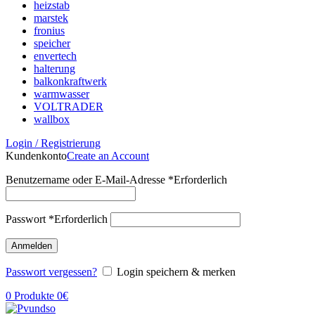
heizstab
marstek
fronius
speicher
envertech
halterung
balkonkraftwerk
warmwasser
VOLTRADER
wallbox
Login / Registrierung
Kundenkonto
Create an Account
Benutzername oder E-Mail-Adresse
*
Erforderlich
Passwort
*
Erforderlich
Anmelden
Passwort vergessen?
Login speichern & merken
0
Produkte
0
€