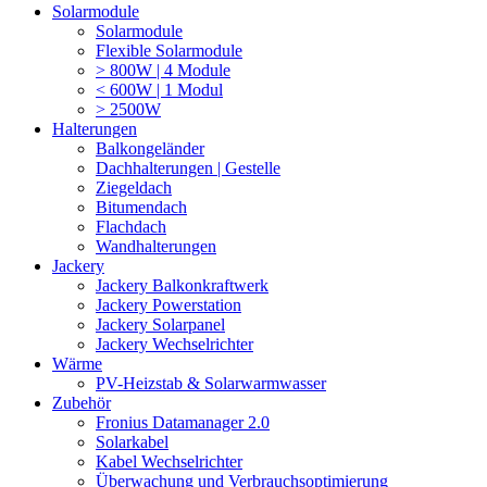
Solarmodule
Solarmodule
Flexible Solarmodule
> 800W | 4 Module
< 600W | 1 Modul
> 2500W
Halterungen
Balkongeländer
Dachhalterungen | Gestelle
Ziegeldach
Bitumendach
Flachdach
Wandhalterungen
Jackery
Jackery Balkonkraftwerk
Jackery Powerstation
Jackery Solarpanel
Jackery Wechselrichter
Wärme
PV-Heizstab & Solarwarmwasser
Zubehör
Fronius Datamanager 2.0
Solarkabel
Kabel Wechselrichter
Überwachung und Verbrauchsoptimierung