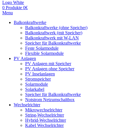
0
Produkte
0
€
Menu
Balkonkraftwerke
Balkonkraftwerke (ohne Speicher)
Balkonkraftwerk (mit Speicher)
Balkonkraftwerk mit W-LAN
Speicher für Balkonkraftwerke
Feste Solarmodule
Flexible Solarmodule
PV Anlagen
PV Anlagen mit Speicher
PV Anlagen ohne Speicher
PV Inselanlagen
Stromspeicher
Solarmodule
Solarkabel
Speicher für Balkonkraftwerke
Notstrom Netzumschaltbox
Wechselrichter
Mikrowechselrichter
String-Wechselrichter
Hybrid-Wechselrichter
Kabel Wechselrichter