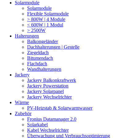
Solarmodule
Solarmodule
Flexible Solarmodule
> 800W | 4 Module
< 600W | 1 Modul
> 2500W
Halterungen
Balkongeländer
Dachhalterungen | Gestelle
Ziegeldach
Bitumendach
Flachdach
Wandhalterungen
Jackery
Jackery Balkonkraftwerk
Jackery Powerstation
Jackery Solarpanel
Jackery Wechselrichter
Wärme
PV-Heizstab & Solarwarmwasser
Zubehör
Fronius Datamanager 2.0
Solarkabel
Kabel Wechselrichter
Überwachung und Verbrauchsoptimierung