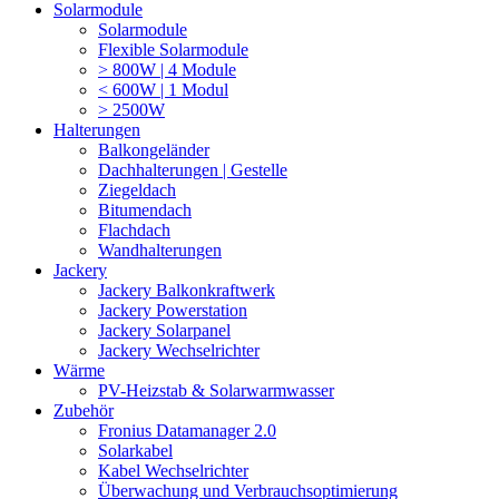
Solarmodule
Solarmodule
Flexible Solarmodule
> 800W | 4 Module
< 600W | 1 Modul
> 2500W
Halterungen
Balkongeländer
Dachhalterungen | Gestelle
Ziegeldach
Bitumendach
Flachdach
Wandhalterungen
Jackery
Jackery Balkonkraftwerk
Jackery Powerstation
Jackery Solarpanel
Jackery Wechselrichter
Wärme
PV-Heizstab & Solarwarmwasser
Zubehör
Fronius Datamanager 2.0
Solarkabel
Kabel Wechselrichter
Überwachung und Verbrauchsoptimierung