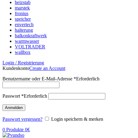
heizstab
marstek
fronius
speicher
envertech
halterung
balkonkraftwerk
warmwasser
VOLTRADER
wallbox
Login / Registrierung
Kundenkonto
Create an Account
Benutzername oder E-Mail-Adresse
*
Erforderlich
Passwort
*
Erforderlich
Anmelden
Passwort vergessen?
Login speichern & merken
0
Produkte
0
€