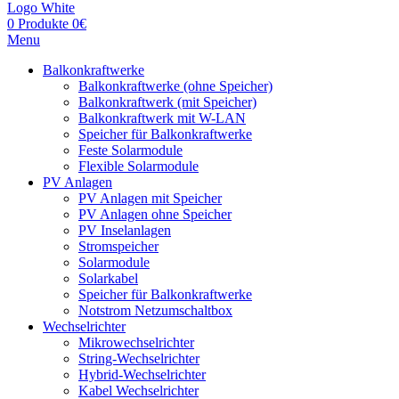
0
Produkte
0
€
Menu
Balkonkraftwerke
Balkonkraftwerke (ohne Speicher)
Balkonkraftwerk (mit Speicher)
Balkonkraftwerk mit W-LAN
Speicher für Balkonkraftwerke
Feste Solarmodule
Flexible Solarmodule
PV Anlagen
PV Anlagen mit Speicher
PV Anlagen ohne Speicher
PV Inselanlagen
Stromspeicher
Solarmodule
Solarkabel
Speicher für Balkonkraftwerke
Notstrom Netzumschaltbox
Wechselrichter
Mikrowechselrichter
String-Wechselrichter
Hybrid-Wechselrichter
Kabel Wechselrichter