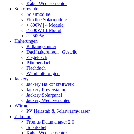
Kabel Wechselrichter
Solarmodule
Solarmodule
Flexible Solarmodule
> 800W | 4 Module
< 600W | 1 Modul
> 2500W
Halterungen
Balkongeländer
Dachhalterungen | Gestelle
Ziegeldach
Bitumendach
Flachdach
Wandhalterungen
Jackery
Jackery Balkonkraftwerk
Jackery Powerstation
Jackery Solarpanel
Jackery Wechselrichter
Wärme
PV-Heizstab & Solarwarmwasser
Zubehör
Fronius Datamanager 2.0
Solarkabel
Kabel Wechselrichter