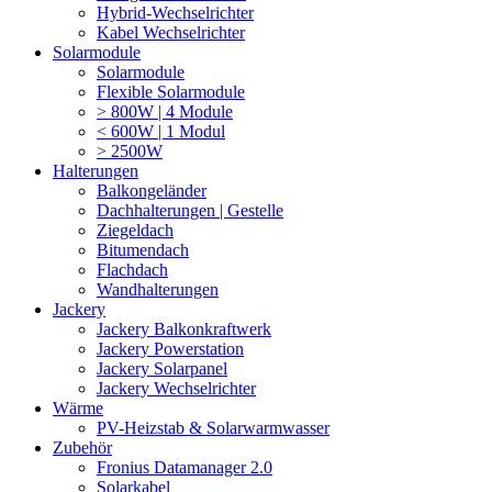
Hybrid-Wechselrichter
Kabel Wechselrichter
Solarmodule
Solarmodule
Flexible Solarmodule
> 800W | 4 Module
< 600W | 1 Modul
> 2500W
Halterungen
Balkongeländer
Dachhalterungen | Gestelle
Ziegeldach
Bitumendach
Flachdach
Wandhalterungen
Jackery
Jackery Balkonkraftwerk
Jackery Powerstation
Jackery Solarpanel
Jackery Wechselrichter
Wärme
PV-Heizstab & Solarwarmwasser
Zubehör
Fronius Datamanager 2.0
Solarkabel