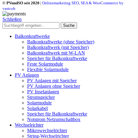
© PVundSO seit 2020
|
Onlinemarketing SEO, SEA & WooCommerce by
vastcob
Schließen
Suche
Balkonkraftwerke
Balkonkraftwerke (ohne Speicher)
Balkonkraftwerk (mit Speicher)
Balkonkraftwerk mit W-LAN
Speicher für Balkonkraftwerke
Feste Solarmodule
Flexible Solarmodule
PV Anlagen
PV Anlagen mit Speicher
PV Anlagen ohne Speicher
PV Inselanlagen
Stromspeicher
Solarmodule
Solarkabel
Speicher für Balkonkraftwerke
Notstrom Netzumschaltbox
Wechselrichter
Mikrowechselrichter
String-Wechselrichter