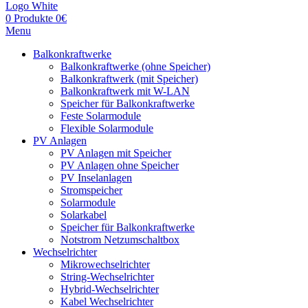
0
Produkte
0
€
Menu
Balkonkraftwerke
Balkonkraftwerke (ohne Speicher)
Balkonkraftwerk (mit Speicher)
Balkonkraftwerk mit W-LAN
Speicher für Balkonkraftwerke
Feste Solarmodule
Flexible Solarmodule
PV Anlagen
PV Anlagen mit Speicher
PV Anlagen ohne Speicher
PV Inselanlagen
Stromspeicher
Solarmodule
Solarkabel
Speicher für Balkonkraftwerke
Notstrom Netzumschaltbox
Wechselrichter
Mikrowechselrichter
String-Wechselrichter
Hybrid-Wechselrichter
Kabel Wechselrichter