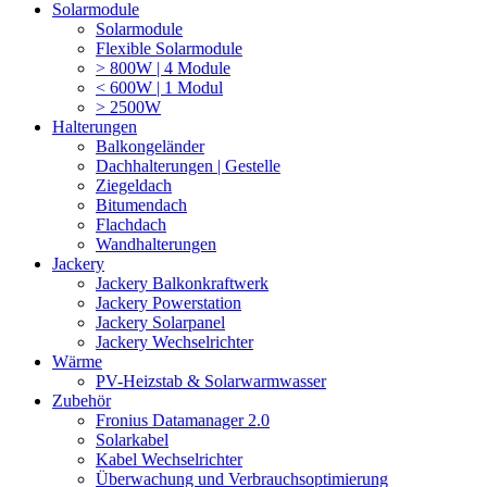
Solarmodule
Solarmodule
Flexible Solarmodule
> 800W | 4 Module
< 600W | 1 Modul
> 2500W
Halterungen
Balkongeländer
Dachhalterungen | Gestelle
Ziegeldach
Bitumendach
Flachdach
Wandhalterungen
Jackery
Jackery Balkonkraftwerk
Jackery Powerstation
Jackery Solarpanel
Jackery Wechselrichter
Wärme
PV-Heizstab & Solarwarmwasser
Zubehör
Fronius Datamanager 2.0
Solarkabel
Kabel Wechselrichter
Überwachung und Verbrauchsoptimierung