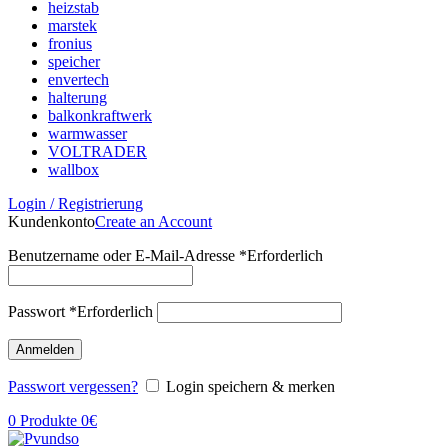
heizstab
marstek
fronius
speicher
envertech
halterung
balkonkraftwerk
warmwasser
VOLTRADER
wallbox
Login / Registrierung
Kundenkonto
Create an Account
Benutzername oder E-Mail-Adresse
*
Erforderlich
Passwort
*
Erforderlich
Anmelden
Passwort vergessen?
Login speichern & merken
0
Produkte
0
€