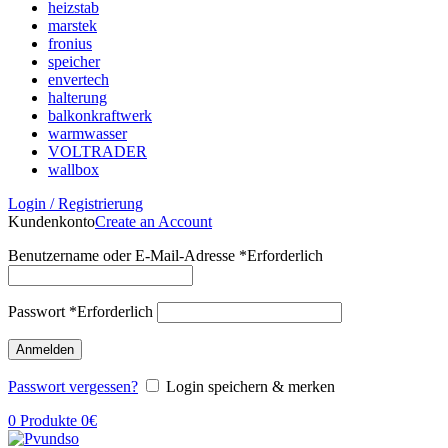
heizstab
marstek
fronius
speicher
envertech
halterung
balkonkraftwerk
warmwasser
VOLTRADER
wallbox
Login / Registrierung
Kundenkonto
Create an Account
Benutzername oder E-Mail-Adresse
*
Erforderlich
Passwort
*
Erforderlich
Anmelden
Passwort vergessen?
Login speichern & merken
0
Produkte
0
€