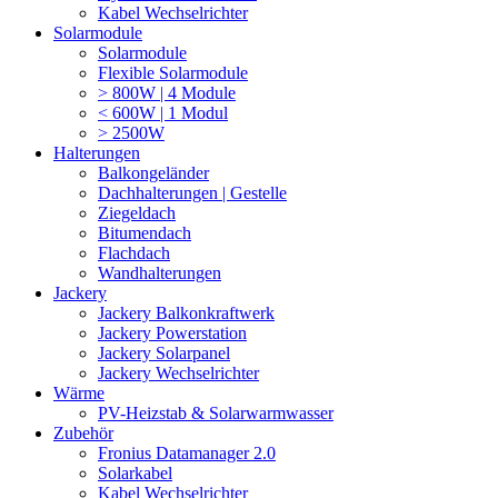
Kabel Wechselrichter
Solarmodule
Solarmodule
Flexible Solarmodule
> 800W | 4 Module
< 600W | 1 Modul
> 2500W
Halterungen
Balkongeländer
Dachhalterungen | Gestelle
Ziegeldach
Bitumendach
Flachdach
Wandhalterungen
Jackery
Jackery Balkonkraftwerk
Jackery Powerstation
Jackery Solarpanel
Jackery Wechselrichter
Wärme
PV-Heizstab & Solarwarmwasser
Zubehör
Fronius Datamanager 2.0
Solarkabel
Kabel Wechselrichter