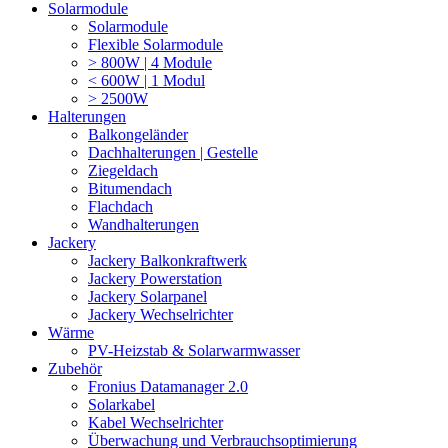
Solarmodule
Solarmodule
Flexible Solarmodule
> 800W | 4 Module
< 600W | 1 Modul
> 2500W
Halterungen
Balkongeländer
Dachhalterungen | Gestelle
Ziegeldach
Bitumendach
Flachdach
Wandhalterungen
Jackery
Jackery Balkonkraftwerk
Jackery Powerstation
Jackery Solarpanel
Jackery Wechselrichter
Wärme
PV-Heizstab & Solarwarmwasser
Zubehör
Fronius Datamanager 2.0
Solarkabel
Kabel Wechselrichter
Überwachung und Verbrauchsoptimierung