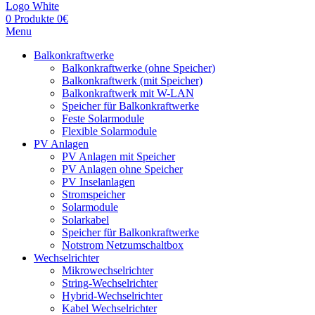
0
Produkte
0
€
Menu
Balkonkraftwerke
Balkonkraftwerke (ohne Speicher)
Balkonkraftwerk (mit Speicher)
Balkonkraftwerk mit W-LAN
Speicher für Balkonkraftwerke
Feste Solarmodule
Flexible Solarmodule
PV Anlagen
PV Anlagen mit Speicher
PV Anlagen ohne Speicher
PV Inselanlagen
Stromspeicher
Solarmodule
Solarkabel
Speicher für Balkonkraftwerke
Notstrom Netzumschaltbox
Wechselrichter
Mikrowechselrichter
String-Wechselrichter
Hybrid-Wechselrichter
Kabel Wechselrichter