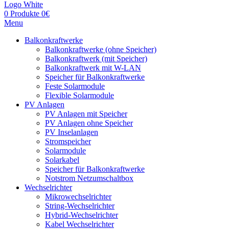
0
Produkte
0
€
Menu
Balkonkraftwerke
Balkonkraftwerke (ohne Speicher)
Balkonkraftwerk (mit Speicher)
Balkonkraftwerk mit W-LAN
Speicher für Balkonkraftwerke
Feste Solarmodule
Flexible Solarmodule
PV Anlagen
PV Anlagen mit Speicher
PV Anlagen ohne Speicher
PV Inselanlagen
Stromspeicher
Solarmodule
Solarkabel
Speicher für Balkonkraftwerke
Notstrom Netzumschaltbox
Wechselrichter
Mikrowechselrichter
String-Wechselrichter
Hybrid-Wechselrichter
Kabel Wechselrichter