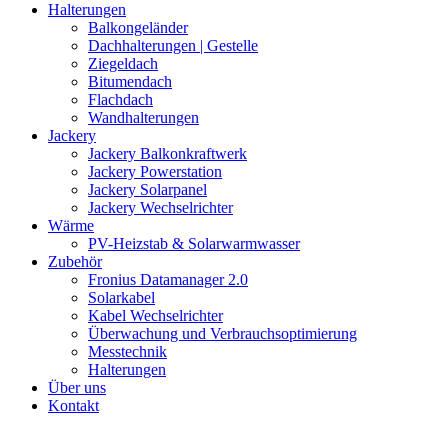
Halterungen
Balkongeländer
Dachhalterungen | Gestelle
Ziegeldach
Bitumendach
Flachdach
Wandhalterungen
Jackery
Jackery Balkonkraftwerk
Jackery Powerstation
Jackery Solarpanel
Jackery Wechselrichter
Wärme
PV-Heizstab & Solarwarmwasser
Zubehör
Fronius Datamanager 2.0
Solarkabel
Kabel Wechselrichter
Überwachung und Verbrauchsoptimierung
Messtechnik
Halterungen
Über uns
Kontakt