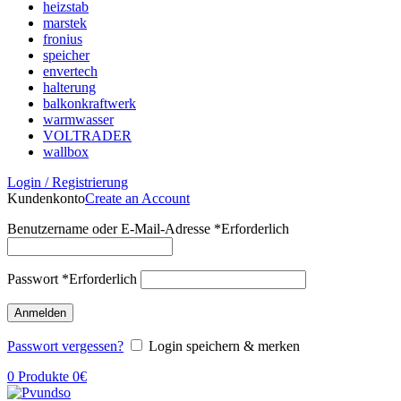
heizstab
marstek
fronius
speicher
envertech
halterung
balkonkraftwerk
warmwasser
VOLTRADER
wallbox
Login / Registrierung
Kundenkonto
Create an Account
Benutzername oder E-Mail-Adresse
*
Erforderlich
Passwort
*
Erforderlich
Anmelden
Passwort vergessen?
Login speichern & merken
0
Produkte
0
€