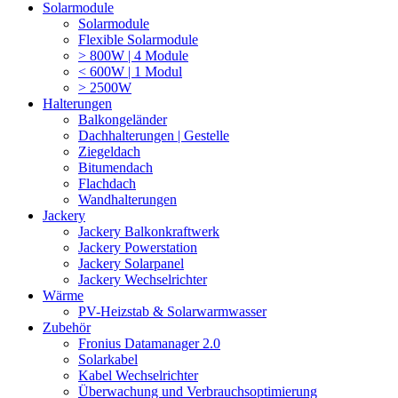
Solarmodule
Solarmodule
Flexible Solarmodule
> 800W | 4 Module
< 600W | 1 Modul
> 2500W
Halterungen
Balkongeländer
Dachhalterungen | Gestelle
Ziegeldach
Bitumendach
Flachdach
Wandhalterungen
Jackery
Jackery Balkonkraftwerk
Jackery Powerstation
Jackery Solarpanel
Jackery Wechselrichter
Wärme
PV-Heizstab & Solarwarmwasser
Zubehör
Fronius Datamanager 2.0
Solarkabel
Kabel Wechselrichter
Überwachung und Verbrauchsoptimierung