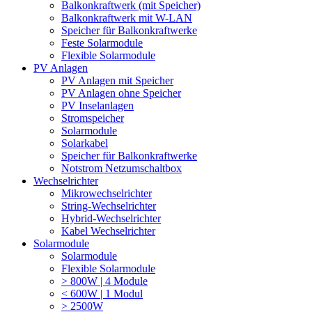
Balkonkraftwerk (mit Speicher)
Balkonkraftwerk mit W-LAN
Speicher für Balkonkraftwerke
Feste Solarmodule
Flexible Solarmodule
PV Anlagen
PV Anlagen mit Speicher
PV Anlagen ohne Speicher
PV Inselanlagen
Stromspeicher
Solarmodule
Solarkabel
Speicher für Balkonkraftwerke
Notstrom Netzumschaltbox
Wechselrichter
Mikrowechselrichter
String-Wechselrichter
Hybrid-Wechselrichter
Kabel Wechselrichter
Solarmodule
Solarmodule
Flexible Solarmodule
> 800W | 4 Module
< 600W | 1 Modul
> 2500W