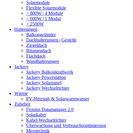
Solarmodule
Flexible Solarmodule
> 800W | 4 Module
< 600W | 1 Modul
> 2500W
Halterungen
Balkongeländer
Dachhalterungen | Gestelle
Ziegeldach
Bitumendach
Flachdach
Wandhalterungen
Jackery
Jackery Balkonkraftwerk
Jackery Powerstation
Jackery Solarpanel
Jackery Wechselrichter
Wärme
PV-Heizstab & Solarwarmwasser
Zubehör
Fronius Datamanager 2.0
Solarkabel
Kabel Wechselrichter
Überwachung und Verbrauchsoptimierung
Messtechnik