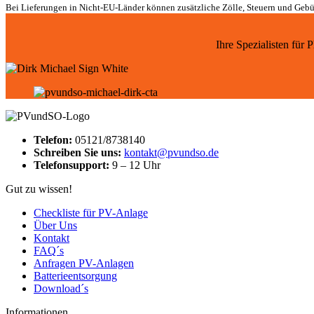
Bei Lieferungen in Nicht-EU-Länder können zusätzliche Zölle, Steuern und Gebü
Ihre Spezialisten für
Telefon:
05121/8738140
Schreiben Sie uns:
kontakt@pvundso.de
Telefonsupport:
9 – 12 Uhr
Gut zu wissen!
Checkliste für PV-Anlage
Über Uns
Kontakt
FAQ´s
Anfragen PV-Anlagen
Batterieentsorgung
Download´s
Informationen