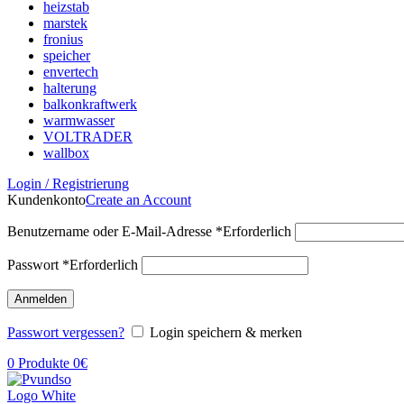
heizstab
marstek
fronius
speicher
envertech
halterung
balkonkraftwerk
warmwasser
VOLTRADER
wallbox
Login / Registrierung
Kundenkonto
Create an Account
Benutzername oder E-Mail-Adresse
*
Erforderlich
Passwort
*
Erforderlich
Anmelden
Passwort vergessen?
Login speichern & merken
0
Produkte
0
€