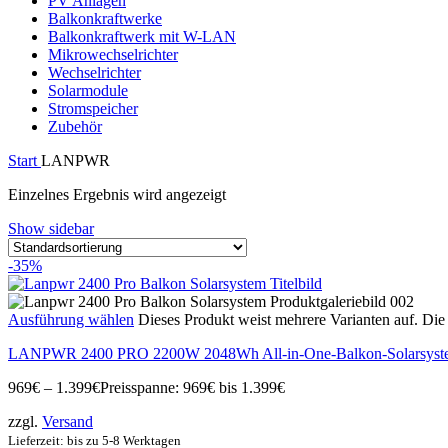
PV Anlagen
Balkonkraftwerke
Balkonkraftwerk mit W-LAN
Mikrowechselrichter
Wechselrichter
Solarmodule
Stromspeicher
Zubehör
Start
LANPWR
Einzelnes Ergebnis wird angezeigt
Show sidebar
-35%
Ausführung wählen
Dieses Produkt weist mehrere Varianten auf. Di
LANPWR 2400 PRO 2200W 2048Wh All-in-One-Balkon-Solarsyst
969
€
–
1.399
€
Preisspanne: 969€ bis 1.399€
zzgl.
Versand
Lieferzeit: bis zu 5-8 Werktagen