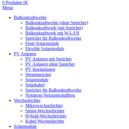
0
Produkte
0
€
Menu
Balkonkraftwerke
Balkonkraftwerke (ohne Speicher)
Balkonkraftwerk (mit Speicher)
Balkonkraftwerk mit W-LAN
Speicher für Balkonkraftwerke
Feste Solarmodule
Flexible Solarmodule
PV Anlagen
PV Anlagen mit Speicher
PV Anlagen ohne Speicher
PV Inselanlagen
Stromspeicher
Solarmodule
Solarkabel
Speicher für Balkonkraftwerke
Notstrom Netzumschaltbox
Wechselrichter
Mikrowechselrichter
String-Wechselrichter
Hybrid-Wechselrichter
Kabel Wechselrichter
Solarmodule