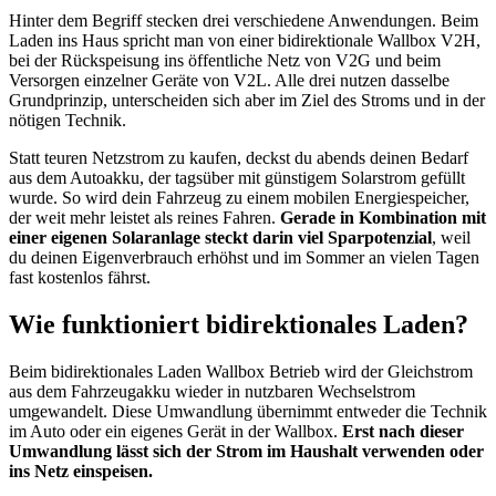
Hinter dem Begriff stecken drei verschiedene Anwendungen. Beim
Laden ins Haus spricht man von einer bidirektionale Wallbox V2H,
bei der Rückspeisung ins öffentliche Netz von V2G und beim
Versorgen einzelner Geräte von V2L. Alle drei nutzen dasselbe
Grundprinzip, unterscheiden sich aber im Ziel des Stroms und in der
nötigen Technik.
Statt teuren Netzstrom zu kaufen, deckst du abends deinen Bedarf
aus dem Autoakku, der tagsüber mit günstigem Solarstrom gefüllt
wurde. So wird dein Fahrzeug zu einem mobilen Energiespeicher,
der weit mehr leistet als reines Fahren.
Gerade in Kombination mit
einer eigenen Solaranlage steckt darin viel Sparpotenzial
, weil
du deinen Eigenverbrauch erhöhst und im Sommer an vielen Tagen
fast kostenlos fährst.
Wie funktioniert bidirektionales Laden?
Beim bidirektionales Laden Wallbox Betrieb wird der Gleichstrom
aus dem Fahrzeugakku wieder in nutzbaren Wechselstrom
umgewandelt. Diese Umwandlung übernimmt entweder die Technik
im Auto oder ein eigenes Gerät in der Wallbox.
Erst nach dieser
Umwandlung lässt sich der Strom im Haushalt verwenden oder
ins Netz einspeisen.