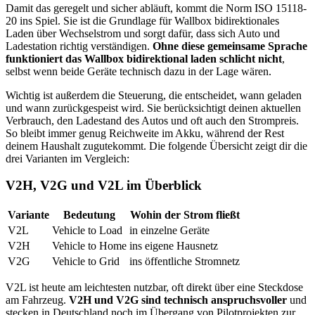
Damit das geregelt und sicher abläuft, kommt die Norm ISO 15118-
20 ins Spiel. Sie ist die Grundlage für Wallbox bidirektionales
Laden über Wechselstrom und sorgt dafür, dass sich Auto und
Ladestation richtig verständigen.
Ohne diese gemeinsame Sprache
funktioniert das Wallbox bidirektional laden schlicht nicht
,
selbst wenn beide Geräte technisch dazu in der Lage wären.
Wichtig ist außerdem die Steuerung, die entscheidet, wann geladen
und wann zurückgespeist wird. Sie berücksichtigt deinen aktuellen
Verbrauch, den Ladestand des Autos und oft auch den Strompreis.
So bleibt immer genug Reichweite im Akku, während der Rest
deinem Haushalt zugutekommt. Die folgende Übersicht zeigt dir die
drei Varianten im Vergleich:
V2H, V2G und V2L im Überblick
Variante
Bedeutung
Wohin der Strom fließt
V2L
Vehicle to Load
in einzelne Geräte
V2H
Vehicle to Home
ins eigene Hausnetz
V2G
Vehicle to Grid
ins öffentliche Stromnetz
V2L ist heute am leichtesten nutzbar, oft direkt über eine Steckdose
am Fahrzeug.
V2H und V2G sind technisch anspruchsvoller
und
stecken in Deutschland noch im Übergang von Pilotprojekten zur