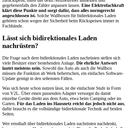
zurückspeist, muss das beim Netzbetreiber anmelden und
gegebenenfalls den Zähler anpassen lassen.
Eine Elektrofachkraft
klärt diese Punkte und sorgt dafür, dass alles normgerecht
angeschlossen ist.
Solche Wallboxen für bidirektionales Laden
gehören schon wegen der Sicherheit beim Rückspeisen immer in
Fachhände.
Lässt sich bidirektionales Laden
nachrüsten?
Die Frage nach dem bidirektionales Laden nachrüsten stellen sich
viele Besitzer einer bestehenden Anlage.
Die ehrliche Antwort
lautet meistens nein.
Sowohl das Auto als auch die Wallbox
müssen die Funktion ab Werk beherrschen, ein einfaches Software-
Update genügt in den seltensten Fällen.
Was sich heute schon nutzen lässt, ist die einfachste Stufe in Form
von V2L. Über einen passenden Adapter versorgst du damit
einzelne Geräte direkt aus dem Auto, etwa beim Camping oder im
Garten.
Für das Laden ins Hausnetz reicht das jedoch nicht aus
,
dafür braucht es die vollständige bidirektionale Technik auf beiden
Seiten.
Wer ernsthaft über bidirektionales Laden nachrüsten nachdenkt,