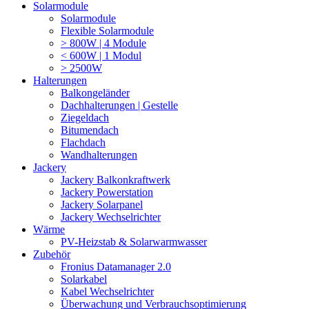
Solarmodule
Solarmodule
Flexible Solarmodule
> 800W | 4 Module
< 600W | 1 Modul
> 2500W
Halterungen
Balkongeländer
Dachhalterungen | Gestelle
Ziegeldach
Bitumendach
Flachdach
Wandhalterungen
Jackery
Jackery Balkonkraftwerk
Jackery Powerstation
Jackery Solarpanel
Jackery Wechselrichter
Wärme
PV-Heizstab & Solarwarmwasser
Zubehör
Fronius Datamanager 2.0
Solarkabel
Kabel Wechselrichter
Überwachung und Verbrauchsoptimierung