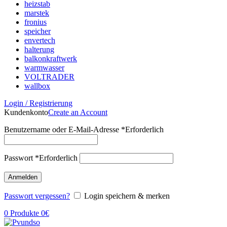
heizstab
marstek
fronius
speicher
envertech
halterung
balkonkraftwerk
warmwasser
VOLTRADER
wallbox
Login / Registrierung
Kundenkonto
Create an Account
Benutzername oder E-Mail-Adresse
*
Erforderlich
Passwort
*
Erforderlich
Anmelden
Passwort vergessen?
Login speichern & merken
0
Produkte
0
€