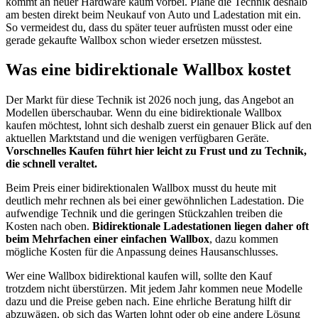
kommt an neuer Hardware kaum vorbei. Plane die Technik deshalb
am besten direkt beim Neukauf von Auto und Ladestation mit ein.
So vermeidest du, dass du später teuer aufrüsten musst oder eine
gerade gekaufte Wallbox schon wieder ersetzen müsstest.
Was eine bidirektionale Wallbox kostet
Der Markt für diese Technik ist 2026 noch jung, das Angebot an
Modellen überschaubar. Wenn du eine bidirektionale Wallbox
kaufen möchtest, lohnt sich deshalb zuerst ein genauer Blick auf den
aktuellen Marktstand und die wenigen verfügbaren Geräte.
Vorschnelles Kaufen führt hier leicht zu Frust und zu Technik,
die schnell veraltet.
Beim Preis einer bidirektionalen Wallbox musst du heute mit
deutlich mehr rechnen als bei einer gewöhnlichen Ladestation. Die
aufwendige Technik und die geringen Stückzahlen treiben die
Kosten nach oben.
Bidirektionale Ladestationen liegen daher oft
beim Mehrfachen einer einfachen Wallbox
, dazu kommen
mögliche Kosten für die Anpassung deines Hausanschlusses.
Wer eine Wallbox bidirektional kaufen will, sollte den Kauf
trotzdem nicht überstürzen. Mit jedem Jahr kommen neue Modelle
dazu und die Preise geben nach. Eine ehrliche Beratung hilft dir
abzuwägen, ob sich das Warten lohnt oder ob eine andere Lösung