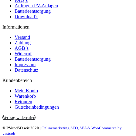
FAQ´s
Anfragen PV-Anlagen
Batterieentsorgung
Download´s
Informationen
Versand
Zahlung
AGB´s
Widerruf
Batterieentsorgung
Impressum
Datenschutz
Kundenbereich
Mein Konto
Warenkorb
Retouren
Gutscheinbedingungen
Vertrag widerrufen
© PVundSO seit 2020
|
Onlinemarketing SEO, SEA & WooCommerce by
vastcob