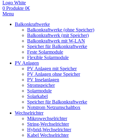
0
Produkte
0
€
Menu
Balkonkraftwerke
Balkonkraftwerke (ohne Speicher)
Balkonkraftwerk (mit Speicher)
Balkonkraftwerk mit W-LAN
Speicher für Balkonkraftwerke
Feste Solarmodule
Flexible Solarmodule
PV Anlagen
PV Anlagen mit Speicher
PV Anlagen ohne Speicher
PV Inselanlagen
Stromspeicher
Solarmodule
Solarkabel
Speicher für Balkonkraftwerke
Notstrom Netzumschaltbox
Wechselrichter
Mikrowechselrichter
String-Wechselrichter
Hybrid-Wechselrichter
Kabel Wechselrichter