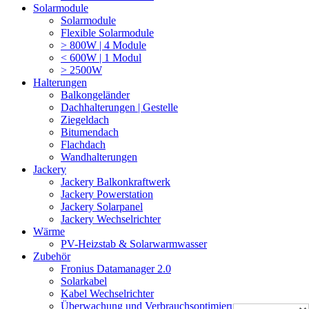
Solarmodule
Solarmodule
Flexible Solarmodule
> 800W | 4 Module
< 600W | 1 Modul
> 2500W
Halterungen
Balkongeländer
Dachhalterungen | Gestelle
Ziegeldach
Bitumendach
Flachdach
Wandhalterungen
Jackery
Jackery Balkonkraftwerk
Jackery Powerstation
Jackery Solarpanel
Jackery Wechselrichter
Wärme
PV-Heizstab & Solarwarmwasser
Zubehör
Fronius Datamanager 2.0
Solarkabel
Kabel Wechselrichter
Überwachung und Verbrauchsoptimierung