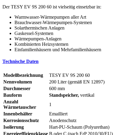
Der TESY EV 9S 200 60 ist vielseitig einsetzbar in:
Warmwasser-Wärmepumpen aller Art
Brauchwasser-Wärmepumpen-Systemen
Solarthermischen Anlagen
Gaskessel-Systemen
Wärmepumpen-Anlagen
Kombinierten Heizsystemen
Einfamilienhäusern und Mehrfamilienhäusern
Technische Daten
Modellbezeichnung
TESY EV 9S 200 60
Nennvolumen
200 Liter (gemäß EN 12897)
Durchmesser
600 mm
Bauform
Standspeicher,
vertikal
Anzahl
1
Wärmetauscher
Innenbehälter
Emailliert
Korrosionsschutz
Anodenschutz
Isolierung
Hart-PU-Schaum (Polyurethan)
Energieeffizienzklasse
B oder C (nach ErP 2010/30/EU)