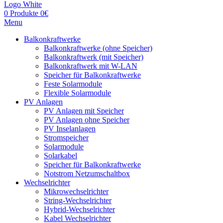
0
Produkte
0
€
Menu
Balkonkraftwerke
Balkonkraftwerke (ohne Speicher)
Balkonkraftwerk (mit Speicher)
Balkonkraftwerk mit W-LAN
Speicher für Balkonkraftwerke
Feste Solarmodule
Flexible Solarmodule
PV Anlagen
PV Anlagen mit Speicher
PV Anlagen ohne Speicher
PV Inselanlagen
Stromspeicher
Solarmodule
Solarkabel
Speicher für Balkonkraftwerke
Notstrom Netzumschaltbox
Wechselrichter
Mikrowechselrichter
String-Wechselrichter
Hybrid-Wechselrichter
Kabel Wechselrichter