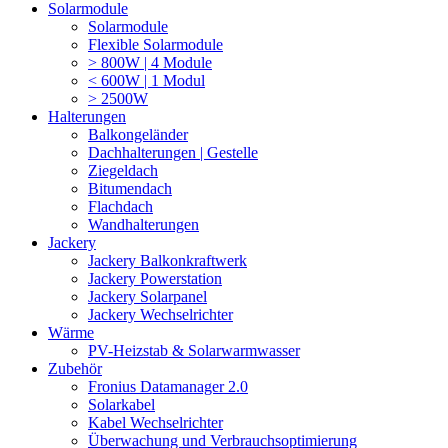
Solarmodule
Solarmodule
Flexible Solarmodule
> 800W | 4 Module
< 600W | 1 Modul
> 2500W
Halterungen
Balkongeländer
Dachhalterungen | Gestelle
Ziegeldach
Bitumendach
Flachdach
Wandhalterungen
Jackery
Jackery Balkonkraftwerk
Jackery Powerstation
Jackery Solarpanel
Jackery Wechselrichter
Wärme
PV-Heizstab & Solarwarmwasser
Zubehör
Fronius Datamanager 2.0
Solarkabel
Kabel Wechselrichter
Überwachung und Verbrauchsoptimierung