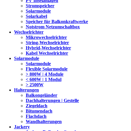
PV Inselanlagen
Stromspeicher
Solarmodule
Solarkabel
Speicher für Balkonkraftwerke
Notstrom Netzumschaltbox
Wechselrichter
Mikrowechselrichter
String-Wechselrichter
Hybrid-Wechselrichter
Kabel Wechselrichter
Solarmodule
Solarmodule
Flexible Solarmodule
> 800W | 4 Module
< 600W | 1 Modul
> 2500W
Halterungen
Balkongeländer
Dachhalterungen | Gestelle
Ziegeldach
Bitumendach
Flachdach
Wandhalterungen
Jackery