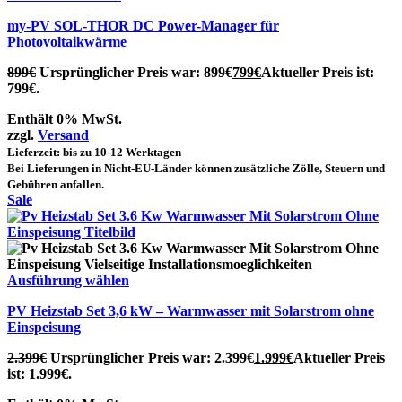
my-PV SOL-THOR DC Power-Manager für
Photovoltaikwärme
899
€
Ursprünglicher Preis war: 899€
799
€
Aktueller Preis ist:
799€.
Enthält 0% MwSt.
zzgl.
Versand
Lieferzeit: bis zu 10-12 Werktagen
Bei Lieferungen in Nicht-EU-Länder können zusätzliche Zölle, Steuern und
Gebühren anfallen.
Sale
Ausführung wählen
PV Heizstab Set 3,6 kW – Warmwasser mit Solarstrom ohne
Einspeisung
2.399
€
Ursprünglicher Preis war: 2.399€
1.999
€
Aktueller Preis
ist: 1.999€.