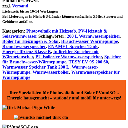
Enthält 0% MwSt.
zzgl.
Versand
Lieferzeit: bis zu 10-14 Werktagen
Bei Lieferungen in Nicht-EU-Länder können zusätzliche Zölle, Steuern und
Gebühren anfallen.
Kategorien:
Photovoltaik mit Heizstab
,
PV-Heizstab &
Solarwarmwasser
Schlagwörter:
200 L Warmwasserspeicher
,
Boiler für Heizungen & Solar
,
Brauchwasser-Wärmepumpe
,
Brauchwasserspeicher
,
ENAMEL Speicher Tank
,
Energieeffizienz Klasse B
,
Indirekter Speicher mit
Wärmetauscher
,
PU isolierter Warmwasserspeicher
,
Speicher
für Brauchwasser-Wärmepumpe
,
TESY EV 9S 200 60
,
Warmwasser Speicher Tank 200 L
,
Warmwasser-
Wärmepumpe
,
Warmwasserboiler
,
Warmwasserspeicher für
Wärmepumpe
Ihre Spezialisten für Photovoltaik und Solar PVundSO...
Energie hausgemacht – stationär und mobil für unterwegs!