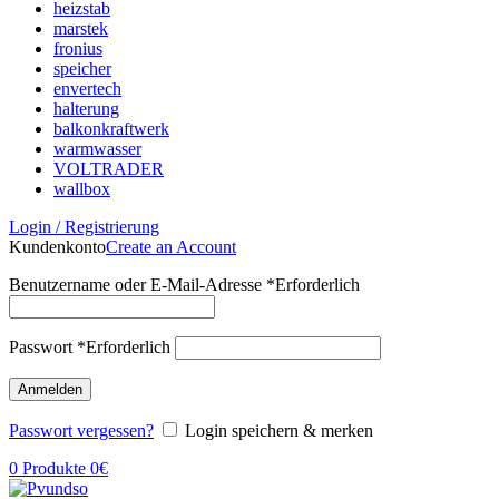
heizstab
marstek
fronius
speicher
envertech
halterung
balkonkraftwerk
warmwasser
VOLTRADER
wallbox
Login / Registrierung
Kundenkonto
Create an Account
Benutzername oder E-Mail-Adresse
*
Erforderlich
Passwort
*
Erforderlich
Anmelden
Passwort vergessen?
Login speichern & merken
0
Produkte
0
€