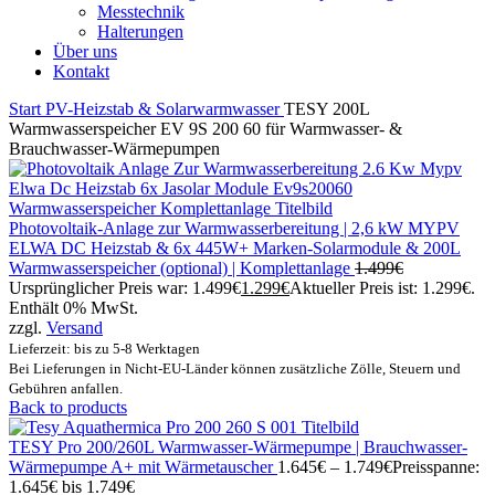
Messtechnik
Halterungen
Über uns
Kontakt
Start
PV-Heizstab & Solarwarmwasser
TESY 200L
Warmwasserspeicher EV 9S 200 60 für Warmwasser- &
Brauchwasser-Wärmepumpen
Photovoltaik-Anlage zur Warmwasserbereitung | 2,6 kW MYPV
ELWA DC Heizstab & 6x 445W+ Marken-Solarmodule & 200L
Warmwasserspeicher (optional) | Komplettanlage
1.499
€
Ursprünglicher Preis war: 1.499€
1.299
€
Aktueller Preis ist: 1.299€.
Enthält 0% MwSt.
zzgl.
Versand
Lieferzeit: bis zu 5-8 Werktagen
Bei Lieferungen in Nicht-EU-Länder können zusätzliche Zölle, Steuern und
Gebühren anfallen.
Back to products
TESY Pro 200/260L Warmwasser-Wärmepumpe | Brauchwasser-
Wärmepumpe A+ mit Wärmetauscher
1.645
€
–
1.749
€
Preisspanne:
1.645€ bis 1.749€