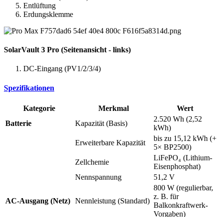
Entlüftung
Erdungsklemme
SolarVault 3 Pro (Seitenansicht - links)
DC-Eingang (PV1/2/3/4)
Spezifikationen
Kategorie
Merkmal
Wert
2.520 Wh (2,52
Batterie
Kapazität (Basis)
kWh)
bis zu 15,12 kWh (+
Erweiterbare Kapazität
5× BP2500)
LiFePO₄ (Lithium-
Zellchemie
Eisenphosphat)
Nennspannung
51,2 V
800 W (regulierbar,
z. B. für
AC-Ausgang (Netz)
Nennleistung (Standard)
Balkonkraftwerk-
Vorgaben)