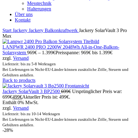
Messtechnik
Halterungen
Über uns
Kontakt
Start
Jackery
Jackery Balkonkraftwerk
Jackery SolarVault 3 Pro
Max
LANPWR 2400 PRO 2200W 2048Wh All-in-One-Balkon-
Solarsystem
969
€
–
1.399
€
Preisspanne: 969€ bis 1.399€
zzgl.
Versand
Lieferzeit: bis zu 5-8 Werktagen
Bei Lieferungen in Nicht-EU-Länder können zusätzliche Zölle, Steuern und
Gebühren anfallen.
Back to products
Jackery SolarVault 3 BP2500
699
€
Ursprünglicher Preis war:
699€
499
€
Aktueller Preis ist: 499€.
Enthält 0% MwSt.
zzgl.
Versand
Lieferzeit: bis zu 10-14 Werktagen
Bei Lieferungen in Nicht-EU-Länder können zusätzliche Zölle, Steuern und
Gebühren anfallen.
-28%