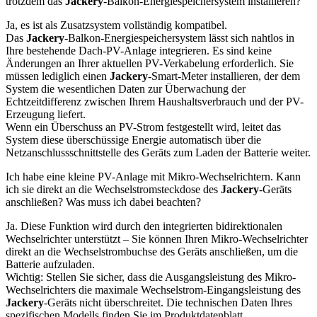
trotzdem das
Jackery
-Balkon-Energiespeichersystem installieren?
Ja, es ist als Zusatzsystem vollständig kompatibel.
Das
Jackery
-Balkon-Energiespeichersystem lässt sich nahtlos in
Ihre bestehende Dach-PV-Anlage integrieren. Es sind keine
Änderungen an Ihrer aktuellen PV-Verkabelung erforderlich. Sie
müssen lediglich einen
Jackery
-Smart-Meter installieren, der dem
System die wesentlichen Daten zur Überwachung der
Echtzeitdifferenz zwischen Ihrem Haushaltsverbrauch und der PV-
Erzeugung liefert.
Wenn ein Überschuss an PV-Strom festgestellt wird, leitet das
System diese überschüssige Energie automatisch über die
Netzanschlussschnittstelle des Geräts zum Laden der Batterie weiter.
Ich habe eine kleine PV-Anlage mit Mikro-Wechselrichtern. Kann
ich sie direkt an die Wechselstromsteckdose des
Jackery
-Geräts
anschließen? Was muss ich dabei beachten?
Ja. Diese Funktion wird durch den integrierten bidirektionalen
Wechselrichter unterstützt – Sie können Ihren Mikro-Wechselrichter
direkt an die Wechselstrombuchse des Geräts anschließen, um die
Batterie aufzuladen.
Wichtig: Stellen Sie sicher, dass die Ausgangsleistung des Mikro-
Wechselrichters die maximale Wechselstrom-Eingangsleistung des
Jackery
-Geräts nicht überschreitet. Die technischen Daten Ihres
spezifischen Modells finden Sie im Produktdatenblatt.