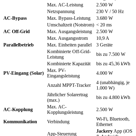
Max. AC-Leistung
2.500 W
Netzspannung
230 V / 50 Hz
AC-Bypass
Max. Bypass-Leistung
3.680 W
Umschaltzeit (Notstrom)
< 20 ms
AC Off-Grid
Max. Ausgangsleistung
2.500 W
Max. Ausgangsstrom
10,9 A
Parallelbetrieb
Max. Einheiten parallel
3 Geräte
Kombinierte Off-Grid-
bis zu 7.500 W
Leistung
Kombinierte Kapazität
bis zu 45,36 kWh
Max. PV-
PV-Eingang (Solar)
4.000 W
Eingangsleistung
4 (unabhängig, je
Anzahl MPPT-Tracker
1.000 W)
Jährlicher Solarertrag
bis zu 4.800 kWh
(max.)
Max. AC-
AC-Kopplung
2.500 W
Kopplungsleistung
Wi-Fi, Bluetooth,
Kommunikation
Verbindung
Ethernet
Jackery
App (iOS
App-Steuerung