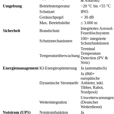
& Android)
Umgebung
Betriebstemperatur
−20 °C bis +55 °C
Schutzart
IP65
Geräuschpegel
< 30 dB
Max. Betriebshöhe
≤ 3.000 m
Integriertes Aerosol-
Sicherheit
Brandschutz
Feuerlöschsystem
100+ integrierte
Schutzmechanismen
Schutzfunktionen
Terminal
Temperature
Temperaturüberwachung
Detection (PV &
Netz)
Energiemanagement
KI-Energieoptimierung
Ja (automatisch)
Ja (860+
europäische
Dynamische Stromtarife
Anbieter, inkl.
Tibber, Rabot,
Nordpool)
Unwetterwarnungen
Wetterintegration
(Deutscher
Wetterdienst)
Notstrom (UPS)
Notstromfunktion
Ja