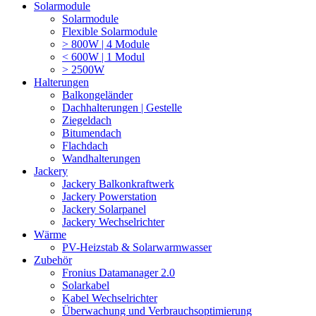
Solarmodule
Solarmodule
Flexible Solarmodule
> 800W | 4 Module
< 600W | 1 Modul
> 2500W
Halterungen
Balkongeländer
Dachhalterungen | Gestelle
Ziegeldach
Bitumendach
Flachdach
Wandhalterungen
Jackery
Jackery Balkonkraftwerk
Jackery Powerstation
Jackery Solarpanel
Jackery Wechselrichter
Wärme
PV-Heizstab & Solarwarmwasser
Zubehör
Fronius Datamanager 2.0
Solarkabel
Kabel Wechselrichter
Überwachung und Verbrauchsoptimierung