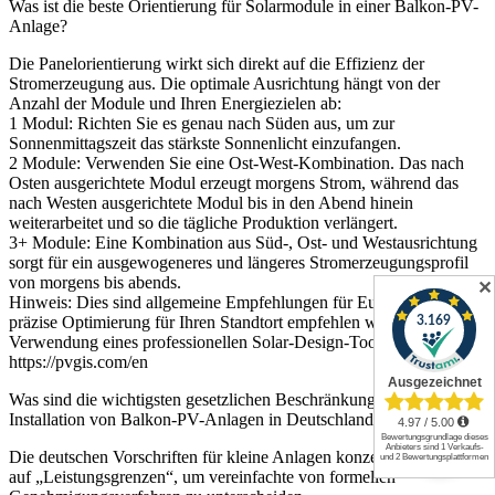
Was ist die beste Orientierung für Solarmodule in einer Balkon-PV-
Anlage?
Die Panelorientierung wirkt sich direkt auf die Effizienz der
Stromerzeugung aus. Die optimale Ausrichtung hängt von der
Anzahl der Module und Ihren Energiezielen ab:
1 Modul: Richten Sie es genau nach Süden aus, um zur
Sonnenmittagszeit das stärkste Sonnenlicht einzufangen.
2 Module: Verwenden Sie eine Ost-West-Kombination. Das nach
Osten ausgerichtete Modul erzeugt morgens Strom, während das
nach Westen ausgerichtete Modul bis in den Abend hinein
weiterarbeitet und so die tägliche Produktion verlängert.
3+ Module: Eine Kombination aus Süd-, Ost- und Westausrichtung
sorgt für ein ausgewogeneres und längeres Stromerzeugungsprofil
von morgens bis abends.
✕
Hinweis: Dies sind allgemeine Empfehlungen für Europa. Für eine
präzise Optimierung für Ihren Standtort empfehlen wir die
Verwendung eines professionellen Solar-Design-Tools:
https://pvgis.com/en
Was sind die wichtigsten gesetzlichen Beschränkungen für die
Installation von Balkon-PV-Anlagen in Deutschland?
Die deutschen Vorschriften für kleine Anlagen konzentrieren sich
auf „Leistungsgrenzen“, um vereinfachte von formellen