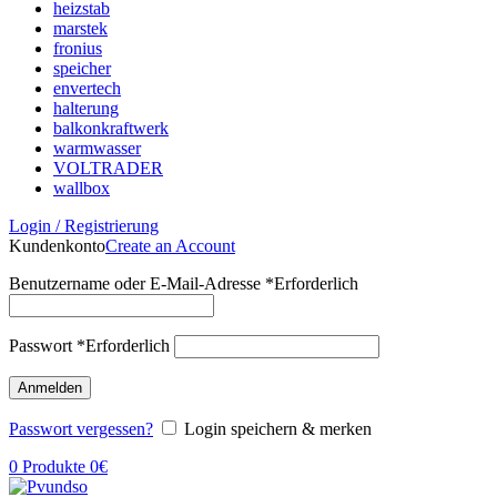
heizstab
marstek
fronius
speicher
envertech
halterung
balkonkraftwerk
warmwasser
VOLTRADER
wallbox
Login / Registrierung
Kundenkonto
Create an Account
Benutzername oder E-Mail-Adresse
*
Erforderlich
Passwort
*
Erforderlich
Anmelden
Passwort vergessen?
Login speichern & merken
0
Produkte
0
€