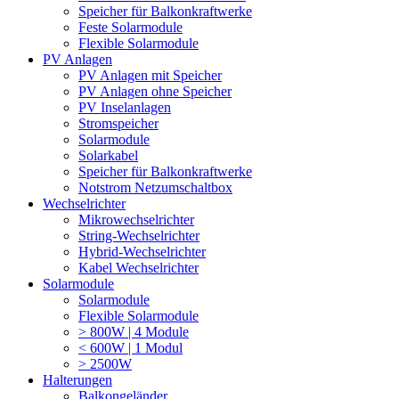
Speicher für Balkonkraftwerke
Feste Solarmodule
Flexible Solarmodule
PV Anlagen
PV Anlagen mit Speicher
PV Anlagen ohne Speicher
PV Inselanlagen
Stromspeicher
Solarmodule
Solarkabel
Speicher für Balkonkraftwerke
Notstrom Netzumschaltbox
Wechselrichter
Mikrowechselrichter
String-Wechselrichter
Hybrid-Wechselrichter
Kabel Wechselrichter
Solarmodule
Solarmodule
Flexible Solarmodule
> 800W | 4 Module
< 600W | 1 Modul
> 2500W
Halterungen
Balkongeländer