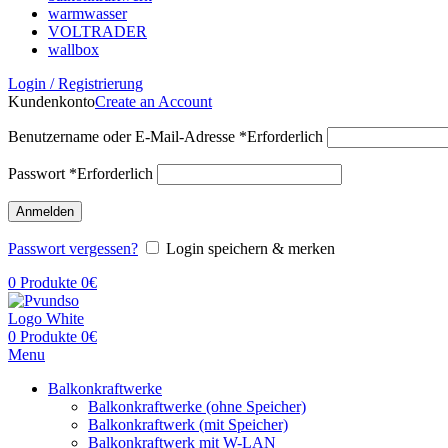
warmwasser
VOLTRADER
wallbox
Login / Registrierung
Kundenkonto
Create an Account
Benutzername oder E-Mail-Adresse
*
Erforderlich
Passwort
*
Erforderlich
Anmelden
Passwort vergessen?
Login speichern & merken
0
Produkte
0
€
0
Produkte
0
€
Menu
Balkonkraftwerke
Balkonkraftwerke (ohne Speicher)
Balkonkraftwerk (mit Speicher)
Balkonkraftwerk mit W-LAN