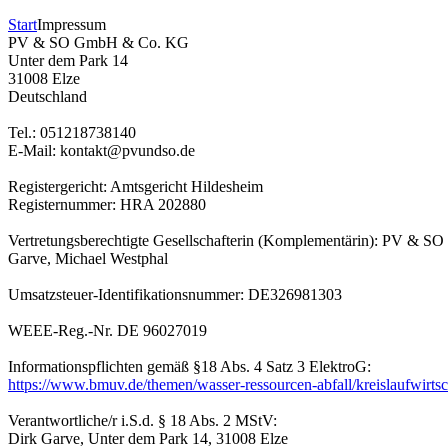
Start
Impressum
PV & SO GmbH & Co. KG
Unter dem Park 14
31008 Elze
Deutschland
Tel.: 051218738140
E-Mail: kontakt@pvundso.de
Registergericht: Amtsgericht Hildesheim
Registernummer: HRA 202880
Vertretungsberechtigte Gesellschafterin (Komplementärin): PV & SO 
Garve, Michael Westphal
Umsatzsteuer-Identifikationsnummer: DE326981303
WEEE-Reg.-Nr. DE 96027019
Informationspflichten gemäß §18 Abs. 4 Satz 3 ElektroG:
https://www.bmuv.de/themen/wasser-ressourcen-abfall/kreislaufwirtscha
Verantwortliche/r i.S.d. § 18 Abs. 2 MStV:
Dirk Garve, Unter dem Park 14, 31008 Elze