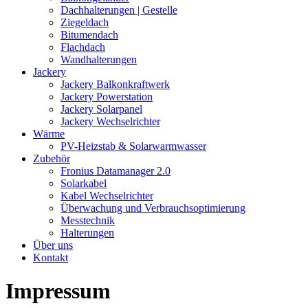
Dachhalterungen | Gestelle
Ziegeldach
Bitumendach
Flachdach
Wandhalterungen
Jackery
Jackery Balkonkraftwerk
Jackery Powerstation
Jackery Solarpanel
Jackery Wechselrichter
Wärme
PV-Heizstab & Solarwarmwasser
Zubehör
Fronius Datamanager 2.0
Solarkabel
Kabel Wechselrichter
Überwachung und Verbrauchsoptimierung
Messtechnik
Halterungen
Über uns
Kontakt
Impressum